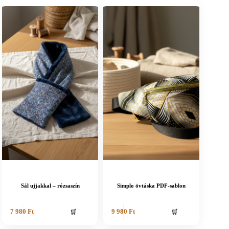
Sál ujjakkal – rózsaszín
Simplo övtáska PDF-sablon
🛒
🛒
7 980
Ft
9 980
Ft