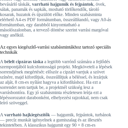
bevásárló táskák,
varrható hajgumik és fejpántok
, övek,
sálak, panamák és sapkák, mosható törlőkendők, tároló
kosarak, huzatok és újszülött előke. Minden szabásminta
elérhető A4-es PDF formátumban, összeállítandó, vagy A0-ás
formátumban, egy darabból kinyomtatható a
másolószalonban, a tervező döntése szerint varrási margóval
vagy anélkül.
Az egyes kiegészítő-varrási szabásmintákhoz tartozó speciális
technikák
A
bélelt cipzáras táska
a legtöbb varrónő számára a fejlődés
szempontjából kulcsfontosságú projekt. Megköveteli a lépések
sorrendjének megértését: először a cipzárt varrjuk a szövet
színére, majd kifordítjuk, összeállítjuk a béléssel, és lezárjuk
az alját, 8 cm-es nyílást hagyva a kifordításhoz. Ha ezt a
sorrendet nem tartjuk be, a projektnél szükség lesz a
varrásbontóra. Egy jó szabásminta részletesen leírja ezt a
lépéssorozatot darabonként, elhelyezési rajzokkal, nem csak
leíró szöveggel.
A
varrható hajkiegészítők
— hajgumik, fejpántok, turbánok
— precíz munkát igényelnek a gumiszalag és az illesztés
tekintetében. A klasszikus hajgumit egy 90 × 8 cm-es