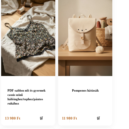
PDF-sablon női és gyermek
Pomponos hátizsák
cassis színű
hálóinghez/tophoz/pántos
ruhához
🛒
🛒
13 980
Ft
11 980
Ft