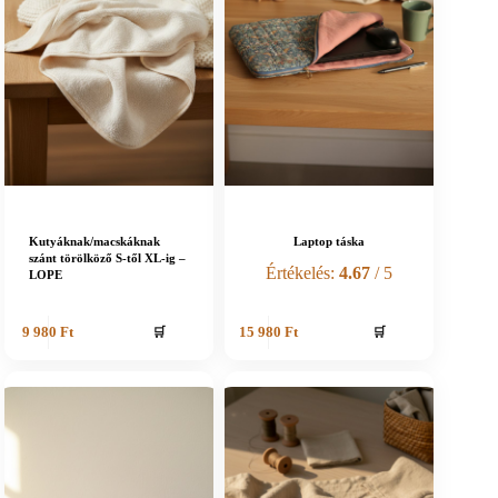
Kutyáknak/macskáknak
Laptop táska
szánt törölköző S-től XL-ig –
Értékelés:
4.67
/ 5
LOPE
🛒
🛒
9 980
Ft
15 980
Ft