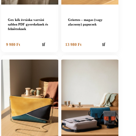
Gex kék övtáska varrási
Griottes – magas (vagy
sablon PDF gyerekeknek és
alacsony) papucsok
felnőtteknek
🛒
🛒
9 980
Ft
13 980
Ft