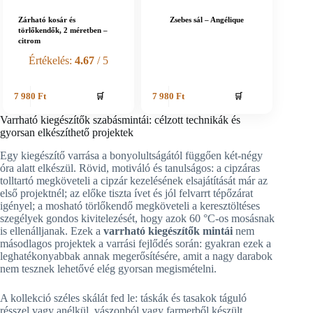
Zárható kosár és
Zsebes sál – Angélique
törlőkendők, 2 méretben –
citrom
Értékelés:
4.67
/ 5
🛒
🛒
7 980
Ft
7 980
Ft
Varrható kiegészítők szabásmintái: célzott technikák és
gyorsan elkészíthető projektek
Egy kiegészítő varrása a bonyolultságától függően két-négy
óra alatt elkészül. Rövid, motiváló és tanulságos: a cipzáras
tolltartó megköveteli a cipzár kezelésének elsajátítását már az
első projektnél; az előke tiszta ívet és jól felvarrt tépőzárat
igényel; a mosható törlőkendő megköveteli a keresztöltéses
szegélyek gondos kivitelezését, hogy azok 60 °C-os mosásnak
is ellenálljanak. Ezek a
varrható kiegészítők mintái
nem
másodlagos projektek a varrási fejlődés során: gyakran ezek a
leghatékonyabbak annak megerősítésére, amit a nagy darabok
nem tesznek lehetővé elég gyorsan megismételni.
A kollekció széles skálát fed le: táskák és tasakok táguló
résszel vagy anélkül, vászonból vagy farmerből készült