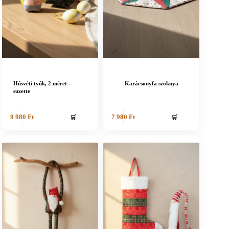
Húsvéti tyúk, 2 méret –
Karácsonyfa szoknya
suzette
🛒
🛒
9 980
Ft
7 980
Ft