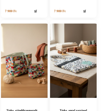
🛒
🛒
7 980
Ft
7 980
Ft
Táska, ajándékcsomagoló
Táska, angol varrással