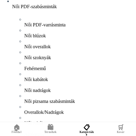
Női PDF-szabásminták
Női PDF-varrásminta
Női blúzok
Női overallok
Női szoknyák
Fehérnemű
Női kabátok
Női nadrágok
Női pizsama szabásminták
Overallok/Nadrágok
Női ruhák
🏠
🛍️
📋
🛒
Főoldal
Termékek
Kategóriák
Kosár
Alsónemű