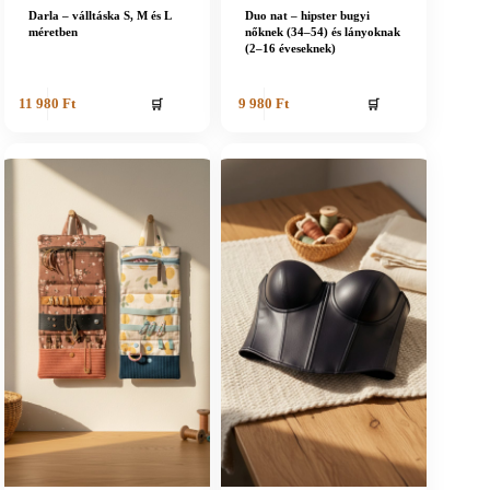
Darla – válltáska S, M és L
Duo nat – hipster bugyi
méretben
nőknek (34–54) és lányoknak
(2–16 éveseknek)
🛒
🛒
11 980
Ft
9 980
Ft