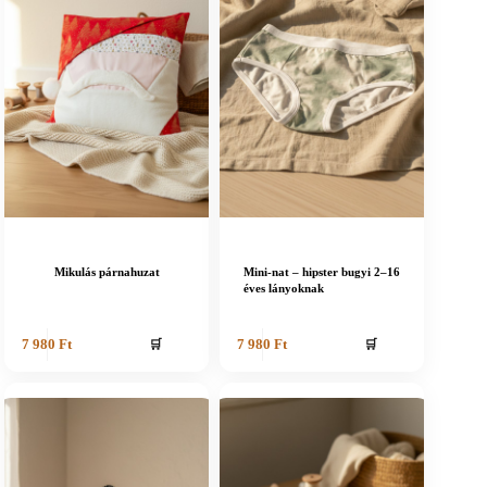
Mikulás párnahuzat
Mini-nat – hipster bugyi 2–16
éves lányoknak
🛒
🛒
7 980
Ft
7 980
Ft