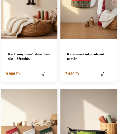
Karácsonyi manó akasztható
Karácsonyi zokni adventi
dísz – Séraphin
naptár
🛒
🛒
9 980
Ft
7 980
Ft