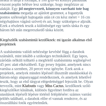
nélkül is tartja a formáját; a 100 g/m²-es könnyű pamutnak
viszont poplin bélésre lesz szüksége, hogy megőrizze az
alakját. Egy
jól megtervezett, könnyen varrható tote bag
szabásminta
megadja az ajánlott grammot, a fogantyúk
pontos szélességét hajtogatás után (4 cm kész méret = 16 cm
négyhajtásos vágású szövet) és azt, hogy szükséges-e aljzsák.
Ezek a részletek teszik a különbséget egy tartós táska és egy
három hét után megereszkedő táska között.
Kiegészítők szabásmintái kezdőknek: mi igazán alkalmas első
projektnek
A szabásminta valódi nehézsége kevésbé függ a darabok
számától, mint inkább a szükséges technikáktól. Egy lapos,
záródás nélküli tolltartó a megfelelő szabásminta segítségével
45 perc alatt elkészíthető. Egy jersey fejpánt, amelynek nincs
varrása a szemben, 20 percet vesz igénybe. Ezek azok a
projektek, amelyek minden lépésnél illusztrált utasításokkal és
három-négy alapanyaggal rendelkeznek, és amelyek lehetővé
teszik, hogy az első tárgyat elégedettséggel fejezzük be. Olyan
tervezők, mint
Klafoutis
vagy
Miss Cactus
, kezdőknek szóló
kiegészítőket kínálnak, különös figyelmet fordítva az
utasítások lépésről lépésre történő felépítésére: számos varrási
jelölés található, a darabok előre el vannak rendezve, és az
összeállítási fotók egyértelműek.