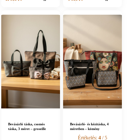
Bevásárló táska, csomós
Bevásárló- és kézitáska, 4
táska, 3 méret – groseille
méretben – kömény
Értékelés:
4
/ 5