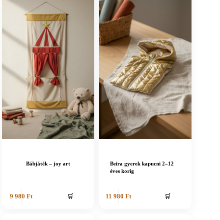
Bábjáték – joy art
Beira gyerek kapucni 2–12
éves korig
🛒
🛒
9 980
Ft
11 980
Ft