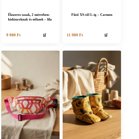
Ékszeres tasak, 2 méretben:
Fűző XS-től L-ig – Carmen
kislányoknak és nőknek – lila
🛒
🛒
9 980
Ft
11 980
Ft