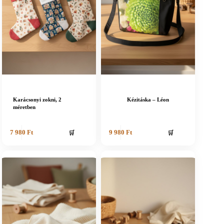
Karácsonyi zokni, 2
Kézitáska – Léon
méretben
🛒
🛒
7 980
Ft
9 980
Ft