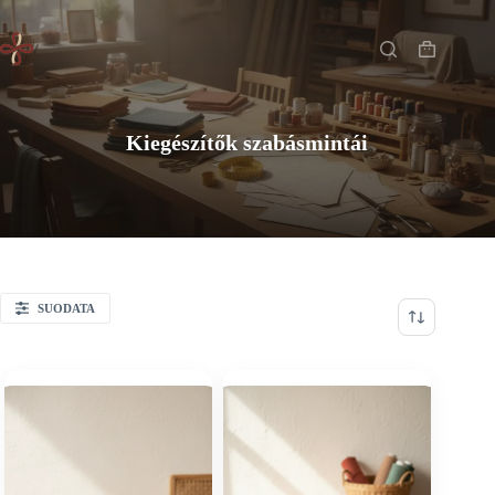
Skip
Főoldal
to
content
Shopping
cart
Kiegészítők szabásmintái
SUODATA