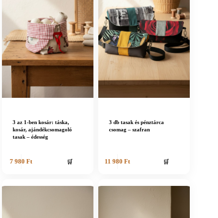
3 az 1-ben kosár: táska,
3 db tasak és pénztárca
kosár, ajándékcsomagoló
csomag – szafran
tasak – édesség
🛒
🛒
7 980
Ft
11 980
Ft