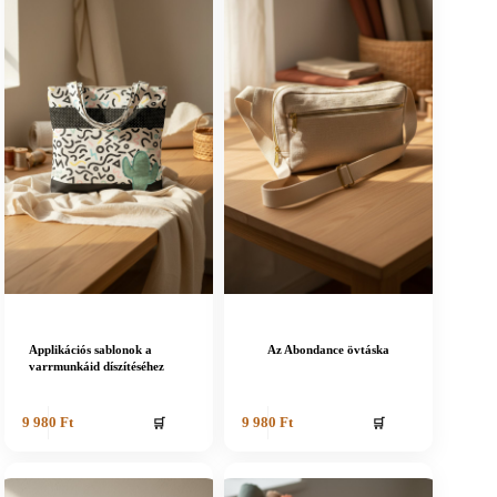
Applikációs sablonok a
Az Abondance övtáska
varrmunkáid díszítéséhez
🛒
🛒
9 980
Ft
9 980
Ft