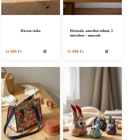
Három táska
Hátizsák, amerikai stílusú, 3
méretben – muscade
🛒
🛒
11 980
Ft
11 980
Ft