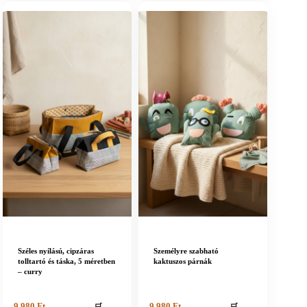
Széles nyílású, cipzáras
Személyre szabható
tolltartó és táska, 5 méretben
kaktuszos párnák
– curry
🛒
🛒
9 980
Ft
9 980
Ft