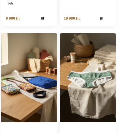
bob
🛒
🛒
9 980
Ft
19 980
Ft