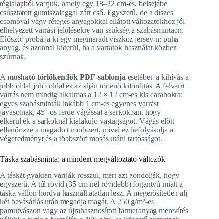
téglalapból varrjuk, amely egy 18–22 cm-es, belsejébe
csúsztatott gumiszalaggal zárt cső. Egyszerű, de a díszes
csomóval vagy réteges anyagokkal ellátott változatokhoz jól
elhelyezett varrási jelölésekre van szükség a szabásmintaon.
Először próbálja ki egy megmaradt viszkóz jersey-n: puha
anyag, és azonnal kiderül, ha a varratok használat közben
szúrnak.
A
mosható törlőkendők PDF-sablonja
esetében a kihívás a
jobb oldal-jobb oldal és az alján történő kifordítás. A felvarrt
varrás nem mindig alkalmas a 12 × 12 cm-es kis darabokra:
egyes szabásminták inkább 1 cm-es egyenes varrást
javasolnak, 45°-os ferde vágással a sarkokban, hogy
elkerüljék a sarkoknál kialakuló vastagságot. Vágás előtt
ellenőrizze a megadott módszert, mivel ez befolyásolja a
végeredményt és a többszöri mosás utáni tartósságot.
Táska szabásminta: a mindent megváltoztató változók
A táskát gyakran varrják rosszul, mert azt gondolják, hogy
egyszerű. A túl rövid (35 cm-nél rövidebb) fogantyú miatt a
táska vállon hordva használhatatlan lesz. A megerősítetlen alj
két bevásárlás után megadja magát. A 250 g/m²-es
pamutvászon vagy az újrahasznosított farmeranyag merevítés