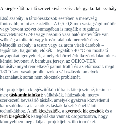
A kiegészítőhöz illő szövet kiválasztása: két gyakorlati szabály
Első szabály: a tárolóeszközök esetében a merevség
fontosabb, mint az esztétika. A 0,5–0,8 mm vastagságú műbőr
vagy bevont szövet önmagában is megáll; a rugalmas
szövetekhez G740 vagy hasonló vasalható merevítőre van
szükség a tolltartó vagy kosár falainak merevítéséhez.
Második szabály: a testre vagy az arcra viselt darabok –
fejpántok, hajgumik, előkék – legalább 40 °C-on mosható
anyagokat igényelnek, amelyek bőrrel érintkező oldalán nincs
kémiai bevonat. A bambusz jersey, az OEKO-TEX
tanúsítvánnyal rendelkező pamut frottír és az előmosott, majd
180 °C-on vasalt poplin azok a választások, amelyek
használatuk során nem okoznak problémát.
Ha projektjeit a kiegészítőkön túlra is kiterjesztené, tekintse
meg
táskamintainkat
: válltáskák, hátizsákok, merev
szerkezetű bevásárló táskák, amelyek gyakran közvetlenül
kapcsolódnak a tasakok és táskák készítésénél látott
technikákhoz. A
női kiegészítők
, a
gyermek kiegészítők
és a
férfi kiegészítők
kategóriákba vannak csoportosítva, hogy
könnyebben megtalálja a projektjéhez illő terméket.