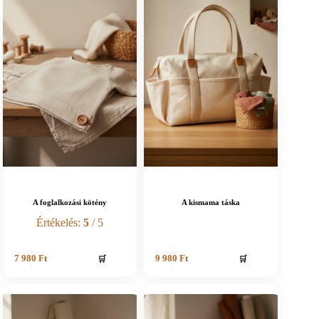
A foglalkozási kötény
A kismama táska
Értékelés:
5
/ 5
🛒
🛒
7 980
Ft
9 980
Ft