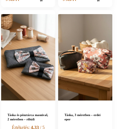
Táska és pénztárca masnival,
Táska, 3 méretben – erdei
2 méretben – ribizli
eper
Értékelés:
4.33
/ 5