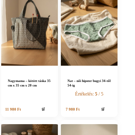
Nagymama – kötött táska 35
Nat – női hipster bugyi 34-től
cm x 35 cm x 20 cm
54-ig
Értékelés:
5
/ 5
🛒
🛒
11 980
Ft
7 980
Ft