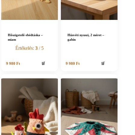
Hőszigetelő ebédtáska –
Húsvéti nyuszi, 2 méret –
miam
gabin
Értékelés:
3
/ 5
🛒
🛒
9 980
Ft
9 980
Ft