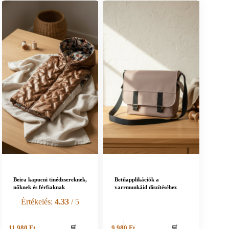
Beira kapucni tinédzsereknek,
Betűapplikációk a
nőknek és férfiaknak
varrmunkáid díszítéséhez
Értékelés:
4.33
/ 5
🛒
🛒
11 980
Ft
9 980
Ft