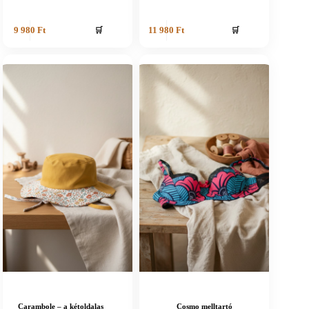
🛒
🛒
9 980
Ft
11 980
Ft
Carambole – a kétoldalas
Cosmo melltartó