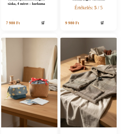
táska, 4 méret – kurkuma
Értékelés:
5
/ 5
🛒
🛒
7 980
Ft
9 980
Ft