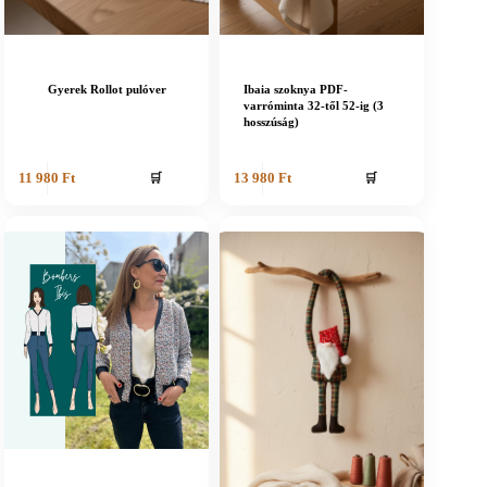
Gyerek Rollot pulóver
Ibaia szoknya PDF-
varróminta 32-től 52-ig (3
hosszúság)
🛒
🛒
11 980
Ft
13 980
Ft