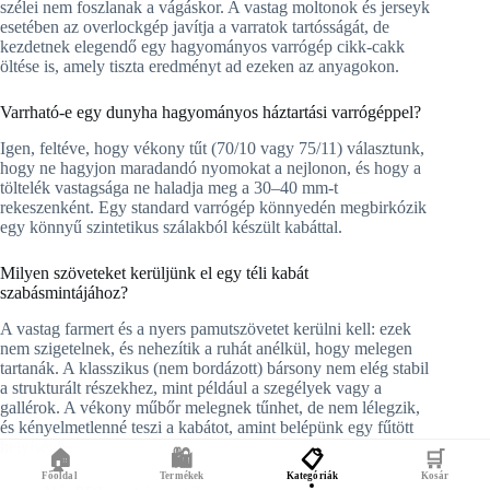
szélei nem foszlanak a vágáskor. A vastag moltonok és jerseyk
esetében az overlockgép javítja a varratok tartósságát, de
kezdetnek elegendő egy hagyományos varrógép cikk-cakk
öltése is, amely tiszta eredményt ad ezeken az anyagokon.
Varrható-e egy dunyha hagyományos háztartási varrógéppel?
Igen, feltéve, hogy vékony tűt (70/10 vagy 75/11) választunk,
hogy ne hagyjon maradandó nyomokat a nejlonon, és hogy a
töltelék vastagsága ne haladja meg a 30–40 mm-t
rekeszenként. Egy standard varrógép könnyedén megbirkózik
egy könnyű szintetikus szálakból készült kabáttal.
Milyen szöveteket kerüljünk el egy téli kabát
szabásmintájához?
A vastag farmert és a nyers pamutszövetet kerülni kell: ezek
nem szigetelnek, és nehezítik a ruhát anélkül, hogy melegen
tartanák. A klasszikus (nem bordázott) bársony nem elég stabil
a strukturált részekhez, mint például a szegélyek vagy a
gallérok. A vékony műbőr melegnek tűnhet, de nem lélegzik,
és kényelmetlenné teszi a kabátot, amint belépünk egy fűtött
helyiségbe.
🏠
🛍️
📋
🛒
Főoldal
Termékek
Kategóriák
Kosár