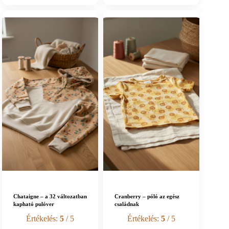
Chataigne – a 32 változatban
Cranberry – póló az egész
kapható pulóver
családnak
Értékelés:
5
/ 5
Értékelés:
5
/ 5