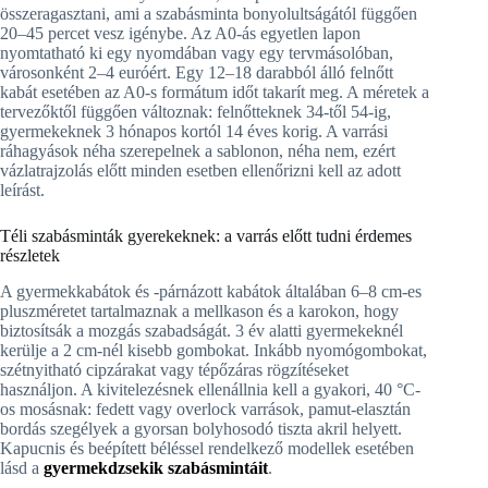
összeragasztani, ami a szabásminta bonyolultságától függően
20–45 percet vesz igénybe. Az A0-ás egyetlen lapon
nyomtatható ki egy nyomdában vagy egy tervmásolóban,
városonként 2–4 euróért. Egy 12–18 darabból álló felnőtt
kabát esetében az A0-s formátum időt takarít meg. A méretek a
tervezőktől függően változnak: felnőtteknek 34-től 54-ig,
gyermekeknek 3 hónapos kortól 14 éves korig. A varrási
ráhagyások néha szerepelnek a sablonon, néha nem, ezért
vázlatrajzolás előtt minden esetben ellenőrizni kell az adott
leírást.
Téli szabásminták gyerekeknek: a varrás előtt tudni érdemes
részletek
A gyermekkabátok és -párnázott kabátok általában 6–8 cm-es
pluszméretet tartalmaznak a mellkason és a karokon, hogy
biztosítsák a mozgás szabadságát. 3 év alatti gyermekeknél
kerülje a 2 cm-nél kisebb gombokat. Inkább nyomógombokat,
szétnyitható cipzárakat vagy tépőzáras rögzítéseket
használjon. A kivitelezésnek ellenállnia kell a gyakori, 40 °C-
os mosásnak: fedett vagy overlock varrások, pamut-elasztán
bordás szegélyek a gyorsan bolyhosodó tiszta akril helyett.
Kapucnis és beépített béléssel rendelkező modellek esetében
lásd a
gyermekdzsekik szabásmintáit
.