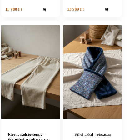
🛒
🛒
15 980
Ft
13 980
Ft
Rigotte nadrágcsomag –
Sál ujjakkal – rózsaszín
gyermekek és nők számára