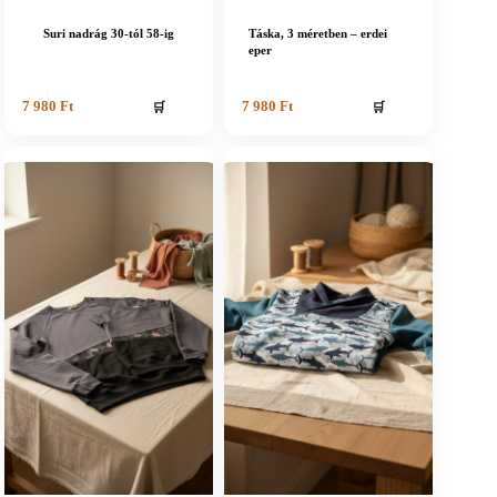
Suri nadrág 30-tól 58-ig
Táska, 3 méretben – erdei
eper
🛒
🛒
7 980
Ft
7 980
Ft