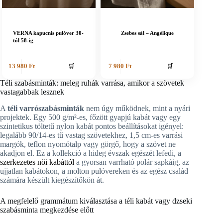
VERNA kapucnis pulóver 30-
Zsebes sál – Angélique
tól 58-ig
🛒
🛒
13 980
Ft
7 980
Ft
Téli szabásminták: meleg ruhák varrása, amikor a szövetek
vastagabbak lesznek
A
téli varrószabásminták
nem úgy működnek, mint a nyári
projektek. Egy 500 g/m²-es, főzött gyapjú kabát vagy egy
szintetikus töltetű nylon kabát pontos beállításokat igényel:
legalább 90/14-es tű vastag szövetekhez, 1,5 cm-es varrási
margók, teflon nyomótalp vagy görgő, hogy a szövet ne
akadjon el. Ez a kollekció a hideg évszak egészét lefedi, a
szerkezetes női kabáttól
a gyorsan varrható polár sapkáig, az
ujjatlan kabátokon, a molton pulóvereken és az egész család
számára készült kiegészítőkön át.
A megfelelő grammátum kiválasztása a téli kabát vagy dzseki
szabásminta megkezdése előtt