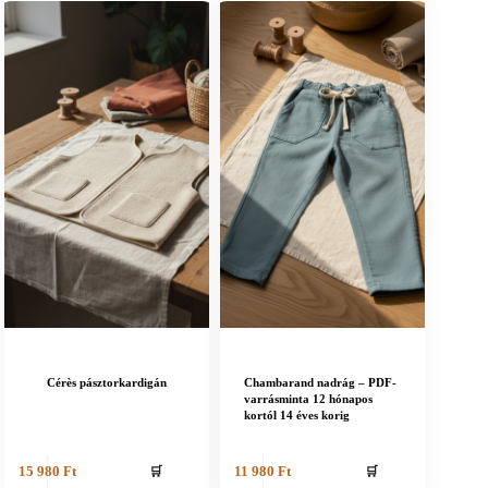
Cérès pásztorkardigán
Chambarand nadrág – PDF-
varrásminta 12 hónapos
kortól 14 éves korig
🛒
🛒
15 980
Ft
11 980
Ft