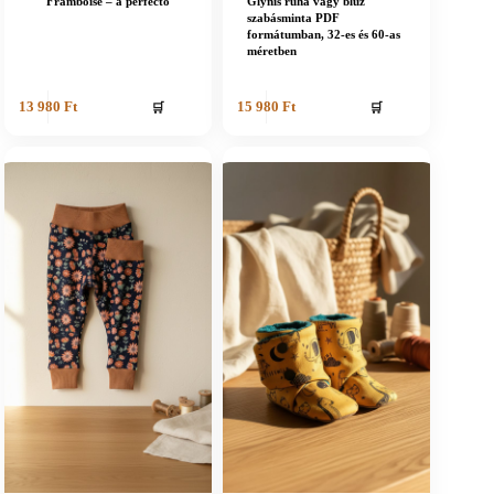
Framboise – a perfecto
Glynis ruha vagy blúz
szabásminta PDF
formátumban, 32-es és 60-as
méretben
🛒
🛒
13 980
Ft
15 980
Ft