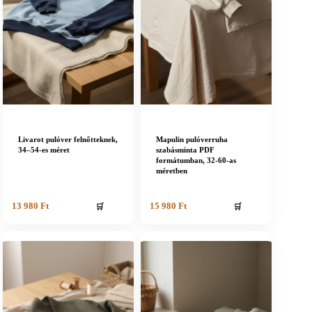
Livarot pulóver felnőtteknek,
Mapulin pulóverruha
34–54-es méret
szabásminta PDF
formátumban, 32-60-as
méretben
🛒
🛒
13 980
Ft
15 980
Ft