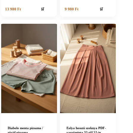
🛒
🛒
13 980
Ft
9 980
Ft
Diabolo menta pizsama /
Eolya hosszú szoknya PDF-
rövid pizsama
varróminta 32-től 52-ig