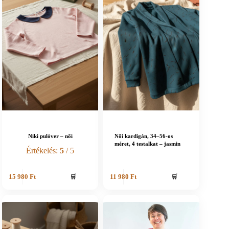
Niki pulóver – női
Női kardigán, 34–56-os
méret, 4 testalkat – jasmin
Értékelés:
5
/ 5
🛒
🛒
15 980
Ft
11 980
Ft