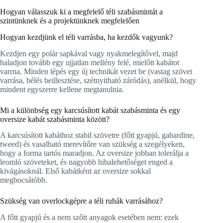
Hogyan válasszuk ki a megfelelő téli szabásmintát a
szintünknek és a projektünknek megfelelően
Hogyan kezdjünk el téli varrásba, ha kezdők vagyunk?
Kezdjen egy polár sapkával vagy nyakmelegítővel, majd
haladjon tovább egy ujjatlan mellény felé, mielőtt kabátot
varrna. Minden lépés egy új technikát vezet be (vastag szövet
varrása, bélés beillesztése, szétnyitható záródás), anélkül, hogy
mindent egyszerre kellene megtanulnia.
Mi a különbség egy karcsúsított kabát szabásminta és egy
oversize kabát szabásminta között?
A karcsúsított kabáthoz stabil szövetre (főtt gyapjú, gabardine,
tweed) és vasalható merevítőre van szükség a szegélyeken,
hogy a forma tartós maradjon. Az oversize jobban tolerálja a
leomló szöveteket, és nagyobb hibalehetőséget enged a
kivágásoknál. Első kabátként az oversize sokkal
megbocsátóbb.
Szükség van overlockgépre a téli ruhák varrásához?
A főtt gyapjú és a nem szőtt anyagok esetében nem: ezek