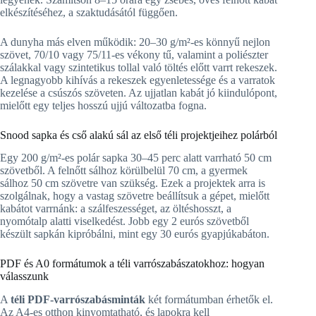
elkészítéséhez, a szaktudásától függően.
A dunyha más elven működik: 20–30 g/m²-es könnyű nejlon
szövet, 70/10 vagy 75/11-es vékony tű, valamint a poliészter
szálakkal vagy szintetikus tollal való töltés előtt varrt rekeszek.
A legnagyobb kihívás a rekeszek egyenletessége és a varratok
kezelése a csúszós szöveten. Az ujjatlan kabát jó kiindulópont,
mielőtt egy teljes hosszú ujjú változatba fogna.
Snood sapka és cső alakú sál az első téli projektjeihez polárból
Egy 200 g/m²-es polár sapka 30–45 perc alatt varrható 50 cm
szövetből. A felnőtt sálhoz körülbelül 70 cm, a gyermek
sálhoz 50 cm szövetre van szükség. Ezek a projektek arra is
szolgálnak, hogy a vastag szövetre beállítsuk a gépet, mielőtt
kabátot varrnánk: a szálfeszességet, az öltéshosszt, a
nyomótalp alatti viselkedést. Jobb egy 2 eurós szövetből
készült sapkán kipróbálni, mint egy 30 eurós gyapjúkabáton.
PDF és A0 formátumok a téli varrószabászatokhoz: hogyan
válasszunk
A
téli PDF-varrószabásminták
két formátumban érhetők el.
Az A4-es otthon kinyomtatható, és lapokra kell