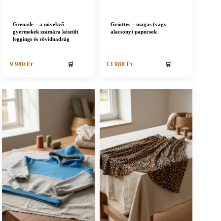
Grenade – a növekvő
Griottes – magas (vagy
gyermekek számára készült
alacsony) papucsok
leggings és rövidnadrág
🛒
🛒
9 980
Ft
13 980
Ft