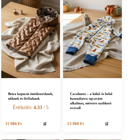
Beira kapucni tinédzsereknek,
Cacahuete – a külső és belső
nőknek és férfiaknak
használatra egyaránt
alkalmas, méretre szabható
Értékelés:
4.33
/ 5
overall
🛒
🛒
11 980
Ft
13 980
Ft