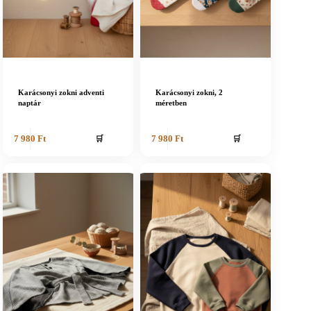
Karácsonyi zokni adventi
Karácsonyi zokni, 2
naptár
méretben
🛒
🛒
7 980
Ft
7 980
Ft