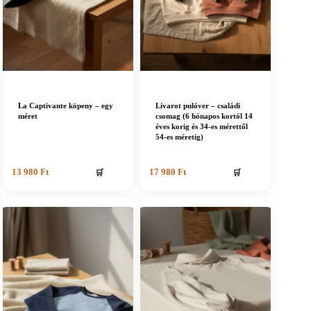
La Captivante köpeny – egy
Livarot pulóver – családi
méret
csomag (6 hónapos kortól 14
éves korig és 34-es mérettől
54-es méretig)
🛒
🛒
13 980
Ft
17 980
Ft