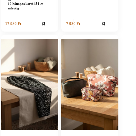
12 hónapos kortól 54-es
méretig
🛒
🛒
17 980
Ft
7 980
Ft