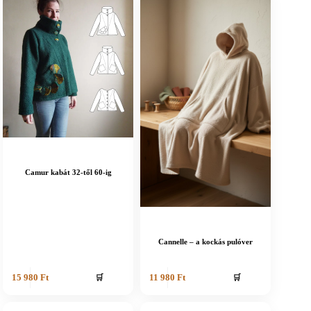
Camur kabát 32-től 60-ig
Cannelle – a kockás pulóver
🛒
🛒
15 980
Ft
11 980
Ft