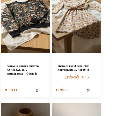
Alapvető uniszex pulóver,
Azureen rövid ruha PDF-
XS-től 3XL-ig, 2
varrásminta 32-től 60-ig
testmagasság – Grenade
Értékelés:
4
/ 5
🛒
🛒
9 980
Ft
15 980
Ft