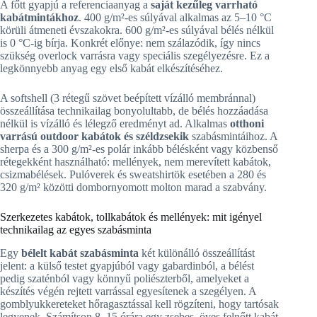
A főtt gyapjú a referenciaanyag a
saját kezűleg varrható
kabátmintákhoz
. 400 g/m²-es súlyával alkalmas az 5–10 °C
körüli átmeneti évszakokra. 600 g/m²-es súlyával bélés nélkül
is 0 °C-ig bírja. Konkrét előnye: nem szálazódik, így nincs
szükség overlock varrásra vagy speciális szegélyezésre. Ez a
legkönnyebb anyag egy első kabát elkészítéséhez.
A softshell (3 rétegű szövet beépített vízálló membránnal)
összeállítása technikailag bonyolultabb, de bélés hozzáadása
nélkül is vízálló és lélegző eredményt ad. Alkalmas
otthoni
varrású outdoor kabátok és széldzsekik
szabásmintáihoz. A
sherpa és a 300 g/m²-es polár inkább bélésként vagy közbenső
rétegekként használható: mellények, nem merevített kabátok,
csizmabélések. Pulóverek és sweatshirtök esetében a 280 és
320 g/m² közötti dombornyomott molton marad a szabvány.
Szerkezetes kabátok, tollkabátok és mellények: mit igényel
technikailag az egyes szabásminta
Egy
bélelt kabát szabásminta
két különálló összeállítást
jelent: a külső testet gyapjúból vagy gabardinból, a bélést
pedig szaténból vagy könnyű poliészterből, amelyeket a
készítés végén rejtett varrással egyesítenek a szegélyen. A
gomblyukkereteket hőragasztással kell rögzíteni, hogy tartósak
legyenek. Számítson 8–15 órára egy zsebes, öves felnőtt kabát