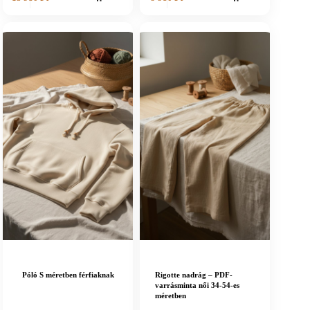
Póló S méretben férfiaknak
Rigotte nadrág – PDF-
varrásminta női 34-54-es
méretben