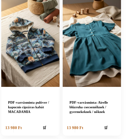
PDF-varrásminta pulóver /
PDF-varrásminta: Airelle
kapucnis cipzáras kabát
blúzruha csecsemőknek /
MACADAMIA
gyermekeknek / nőknek
🛒
🛒
13 980
Ft
13 980
Ft