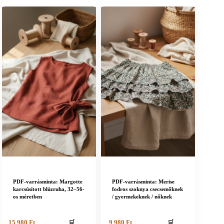
PDF-varrásminta: Margotte
PDF-varrásminta: Merise
karcsúsított blúzruha, 32–56-
fodros szoknya csecsemőknek
os méretben
/ gyermekeknek / nőknek
🛒
🛒
15 980
Ft
9 980
Ft