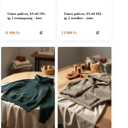
Unisex pulóver, XS-től 3XL-
Unisex pulóver, XS-től 4XL-
ig, 2 testmagasság – kiwi
ig, 2 testalkat – ánizs
🛒
🛒
11 980
Ft
13 980
Ft