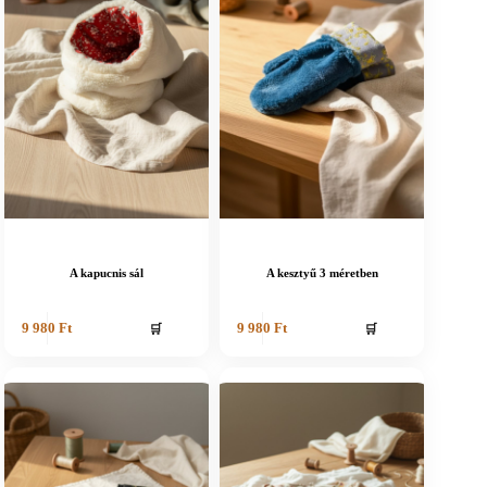
A kapucnis sál
A kesztyű 3 méretben
🛒
🛒
9 980
Ft
9 980
Ft