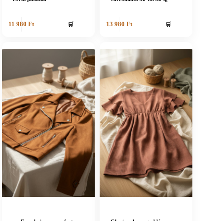
🛒
🛒
11 980
Ft
13 980
Ft