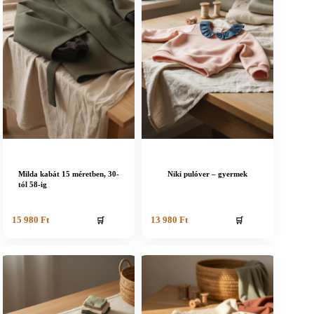
Milda kabát 15 méretben, 30-
Niki pulóver – gyermek
tól 58-ig
🛒
🛒
15 980
Ft
13 980
Ft