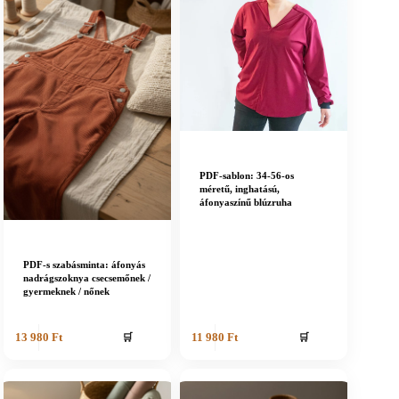
PDF-sablon: 34-56-os
méretű, inghatású,
áfonyaszínű blúzruha
PDF-s szabásminta: áfonyás
nadrágszoknya csecsemőnek /
gyermeknek / nőnek
🛒
🛒
13 980
Ft
11 980
Ft