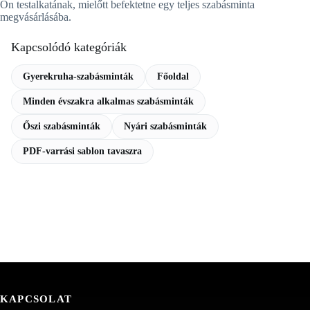
Ön testalkatának, mielőtt befektetne egy teljes szabásminta
megvásárlásába.
Kapcsolódó kategóriák
Gyerekruha-szabásminták
Főoldal
Minden évszakra alkalmas szabásminták
Őszi szabásminták
Nyári szabásminták
PDF-varrási sablon tavaszra
KAPCSOLAT