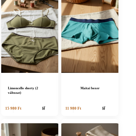
Limoncello shorty (2
Maïtaï boxer
változat)
🛒
🛒
15 980
Ft
11 980
Ft