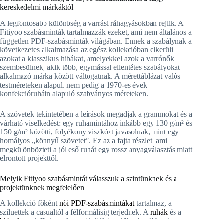
kereskedelmi márkáktól
A legfontosabb különbség a varrási ráhagyásokban rejlik. A
Fitiyoo szabásminták tartalmazzák ezeket, ami nem általános a
független PDF-szabásminták világában. Ennek a szabálynak a
következetes alkalmazása az egész kollekcióban elkerüli
azokat a klasszikus hibákat, amelyekkel azok a varrónők
szembesülnek, akik több, egymással ellentétes szabályokat
alkalmazó márka között váltogatnak. A mérettáblázat valós
testméreteken alapul, nem pedig a 1970-es évek
konfekcióruháin alapuló szabványos méreteken.
A szövetek tekintetében a leírások megadják a grammokat és a
várható viselkedést: egy ruhamintához inkább egy 130 g/m² és
150 g/m² közötti, folyékony viszkózt javasolnak, mint egy
homályos „könnyű szövetet”. Ez az a fajta részlet, ami
megkülönbözteti a jól eső ruhát egy rossz anyagválasztás miatt
elrontott projekttől.
Melyik Fitiyoo szabásmintát válasszuk a szintünknek és a
projektünknek megfelelően
A kollekció főként
női PDF-szabásmintákat
tartalmaz, a
sziluettek a casualtól a félformálisig terjednek. A
ruhák
és a