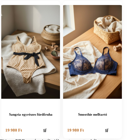
Sangria egyrészes fürdőruha
Smoothie melltartó
🛒
🛒
19 980
Ft
19 980
Ft