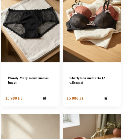
Bloody Mary menstruációs
Cherlylada melltartó (2
bugyi
változat)
🛒
🛒
15 980
Ft
15 980
Ft