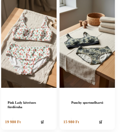
Pink Lady kétrészes
Punchy sportmelltartó
fürdőruha
🛒
🛒
19 980
Ft
15 980
Ft