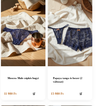
Moscow Mule csipkés bugyi
Papaya tanga és boxer (2
változat)
🛒
🛒
11 980
Ft
15 980
Ft