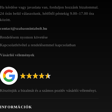
Ha kérdése vagy javaslata van, forduljon hozzánk bizalommal.
24 órán belül válaszolunk, hétfőtől péntekig 9.00–17.00 óra
között.
contact@szabasmintabolt.hu
Rendelésem nyomon követése
Kapcsolatfelvétel a rendelésemmel kapcsolatban
Vásárlói vélemények
Köszönjük a bizalmát és a számos pozitív vásárlói véleményt.
INFORMÁCIÓK