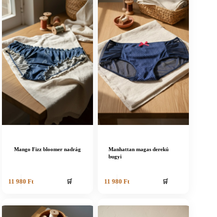
Mango Fizz bloomer nadrág
Manhattan magas derekú
bugyi
🛒
🛒
11 980
Ft
11 980
Ft