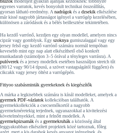
blúzok
modelljeit gyakran ajánlják kezdőknek: többnyire
egyenes varratok, kevés bonyolult technikai összeállítás,
gyorsan látható eredmény. A
nadrágok
és a
dzsekik
elkészítése
már kissé nagyobb jártasságot igényel a varrógép kezelésében,
különösen a záródások és a bélés beillesztése tekintetében.
Ha kezdő varrónő, kezdjen egy olyan modellel, amelyen nincs
cipzár vagy gomblyuk. Egy
szoknya
gumiszalaggal vagy egy
jersey felső egy kezdő varrónő számára normál tempóban
kevesebb mint egy nap alatt elkészíthető első konkrét
munkadarab (számoljon 3–5 órával a tényleges varrásra). A
pulóverek
és a jersey modellek esetében használjon stretch tűt
(80/12 vagy 90/14 típusú, a szövet vastagságától függően) és
cikcakk vagy jersey öltést a varrógépén.
Fitiyoo szabásminták gyerekeknek és kiegészítők
A márka a legkisebbek számára is kínál modelleket, amelyek a
gyermek PDF-vázlatok
kollekcióban találhatók. A
gyermekkollekciók a csecsemőkortól a nagyobb
gyermekméretekig terjednek, ugyanazokkal a kivitelezési
követelményekkel, mint a felnőtt modellek. A
gyermekpizsamák
és a
gyermekruhák
a közösség által
leggyakrabban elkészített projektek közé tartoznak, főleg
azért, mert a kis darabok kevés anyagot igényelnek, és