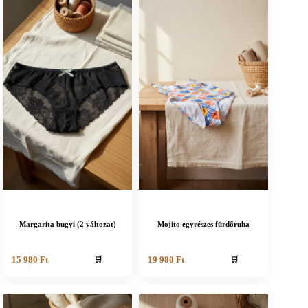
Margarita bugyi (2 változat)
Mojito egyrészes fürdőruha
🛒
🛒
15 980
Ft
19 980
Ft