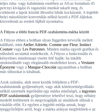
teljes ruha- vagy kabátminta esetében az A0-as formátum 45
percnyi kivágási és ragasztási munkát takarít meg, és
csökkenti a lapok közötti illesztési hibák kockázatát. A legtöbb
helyi másolóüzlet konvertálás nélkül kezeli a PDF-fájlokat,
közvetlenül az eredeti fájlból nyomtatva.
A Fitiyoo a többi francia PDF-szabásminta-márka között
A Fitiyoo ebben a boltban olyan független tervezők mellett
található, mint
Atelier Adriette
,
Comme une Fleur
,
Instinct
Couture
vagy
Les Patronnes
. Minden márka egyedi grafikai és
stílusbeli arculattal rendelkezik. A Fitiyoo a funkcionális és
kényelmes mindennapi viselet felé hajlik: ha inkább
strukturáltabb vagy elegánsabb modelleket keres, a
Vestiaire
Éponyme
vagy a
Mangue-Chocolat
ugyanabban a boltban
más stílusokat is kínálnak.
Azok számára, akik most kezdik felépíteni a PDF-
szabásminták gyűjteményét, vagy akik kötelezettségvállalás
nélkül szeretnék kipróbálni egy márka minőségét, a
ingyenes
PDF-szabásminták
gyűjteménye lehetővé teszi, hogy néhány
modellt letöltsenek és megvizsgálják az utasítások stílusát a
vásárlás előtt. Ez egyben a legjobb módja annak, hogy
meggyőződjön arról, hogy a márka arányai megfelelnek-e az