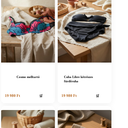
Cosmo melltartó
Cuba Libre kétrészes
fürdőruha
🛒
🛒
19 980
Ft
19 980
Ft