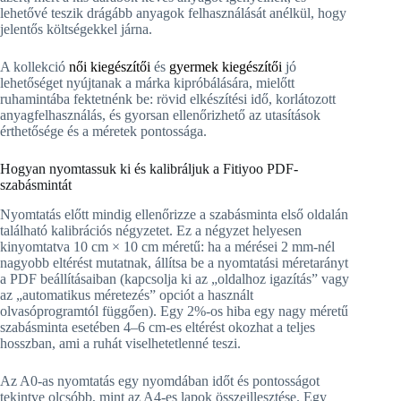
lehetővé teszik drágább anyagok felhasználását anélkül, hogy
jelentős költségekkel járna.
A kollekció
női kiegészítői
és
gyermek kiegészítői
jó
lehetőséget nyújtanak a márka kipróbálására, mielőtt
ruhamintába fektetnénk be: rövid elkészítési idő, korlátozott
anyagfelhasználás, és gyorsan ellenőrizhető az utasítások
érthetősége és a méretek pontossága.
Hogyan nyomtassuk ki és kalibráljuk a Fitiyoo PDF-
szabásmintát
Nyomtatás előtt mindig ellenőrizze a szabásminta első oldalán
található kalibrációs négyzetet. Ez a négyzet helyesen
kinyomtatva 10 cm × 10 cm méretű: ha a mérései 2 mm-nél
nagyobb eltérést mutatnak, állítsa be a nyomtatási méretarányt
a PDF beállításaiban (kapcsolja ki az „oldalhoz igazítás” vagy
az „automatikus méretezés” opciót a használt
olvasóprogramtól függően). Egy 2%-os hiba egy nagy méretű
szabásminta esetében 4–6 cm-es eltérést okozhat a teljes
hosszban, ami a ruhát viselhetetlenné teszi.
Az A0-as nyomtatás egy nyomdában időt és pontosságot
tekintve olcsóbb, mint az A4-es lapok összeillesztése. Egy