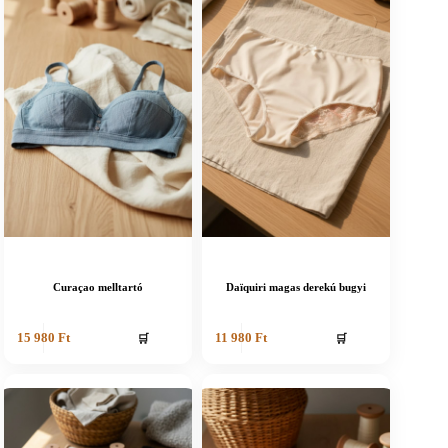
Curaçao melltartó
Daïquiri magas derekú bugyi
🛒
🛒
15 980
Ft
11 980
Ft