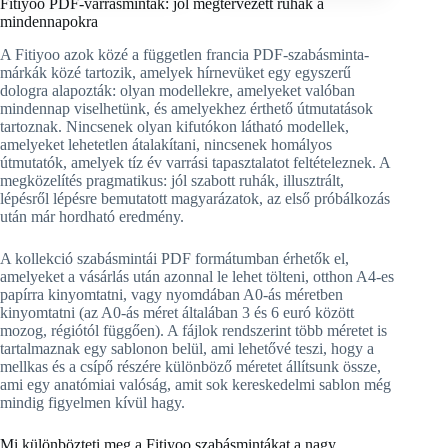
Fitiyoo PDF-varrásminták: jól megtervezett ruhák a
mindennapokra
A Fitiyoo azok közé a független francia PDF-szabásminta-
márkák közé tartozik, amelyek hírnevüket egy egyszerű
dologra alapozták: olyan modellekre, amelyeket valóban
mindennap viselhetünk, és amelyekhez érthető útmutatások
tartoznak. Nincsenek olyan kifutókon látható modellek,
amelyeket lehetetlen átalakítani, nincsenek homályos
útmutatók, amelyek tíz év varrási tapasztalatot feltételeznek. A
megközelítés pragmatikus: jól szabott ruhák, illusztrált,
lépésről lépésre bemutatott magyarázatok, az első próbálkozás
után már hordható eredmény.
A kollekció szabásmintái PDF formátumban érhetők el,
amelyeket a vásárlás után azonnal le lehet tölteni, otthon A4-es
papírra kinyomtatni, vagy nyomdában A0-ás méretben
kinyomtatni (az A0-ás méret általában 3 és 6 euró között
mozog, régiótól függően). A fájlok rendszerint több méretet is
tartalmaznak egy sablonon belül, ami lehetővé teszi, hogy a
mellkas és a csípő részére különböző méretet állítsunk össze,
ami egy anatómiai valóság, amit sok kereskedelmi sablon még
mindig figyelmen kívül hagy.
Mi különbözteti meg a Fitiyoo szabásmintákat a nagy