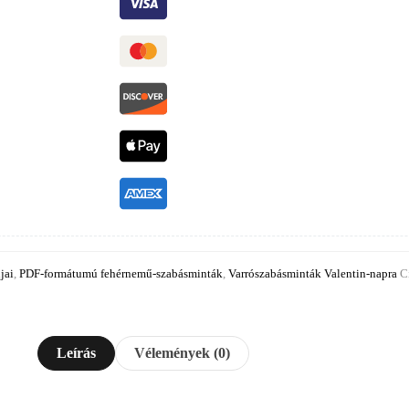
jai
,
PDF-formátumú fehérnemű-szabásminták
,
Varrószabásminták Valentin-napra
C
Leírás
Vélemények (0)