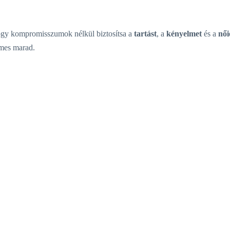
hogy kompromisszumok nélkül biztosítsa a
tartást
, a
kényelmet
és a
női
lmes marad.