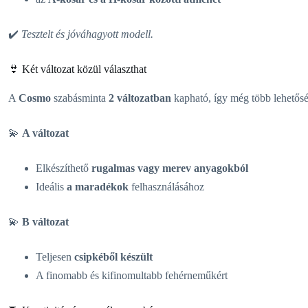
✔️
Tesztelt és jóváhagyott modell.
👙 Két változat közül választhat
A
Cosmo
szabásminta
2 változatban
kapható, így még több lehetősé
💫
A változat
Elkészíthető
rugalmas vagy merev anyagokból
Ideális
a maradékok
felhasználásához
💫
B változat
Teljesen
csipkéből készült
A finomabb és kifinomultabb fehérneműkért