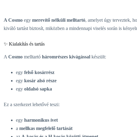
A Cosmo
egy
merevítő nélküli melltartó
, amelyet úgy terveztek, 
kiváló tartást biztosít, miközben a mindennapi viselés során is kénye
✨ Kialakítás és tartás
A
Cosmo
melltartó
háromrészes kivágással
készült:
egy
felső kosárrész
egy
kosár alsó része
egy
oldalsó sapka
Ez a szerkezet lehetővé teszi:
egy
harmonikus ívet
a
mellkas megfelelő tartását
az
A-kosár és a H-kosár közötti átmenet