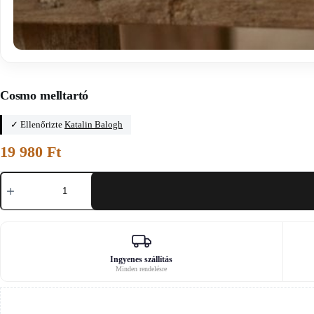
Főoldal
/
Fitiyoo
Cosmo melltartó
✓ Ellenőrizte
Katalin Balogh
19 980
Ft
Cosmo
melltartó
mennyiség
Ingyenes szállítás
Minden rendelésre