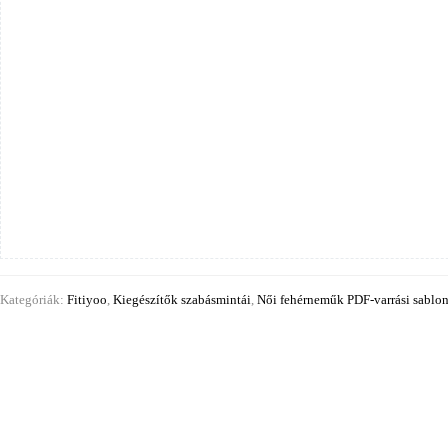
Kategóriák:
Fitiyoo
,
Kiegészítők szabásmintái
,
Női fehérneműk PDF-varrási sablon