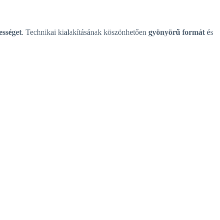
ességet
. Technikai kialakításának köszönhetően
gyönyörű formát
és