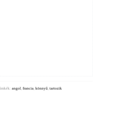
ímkék:
angol
,
francia
,
könnyű
,
tartozik