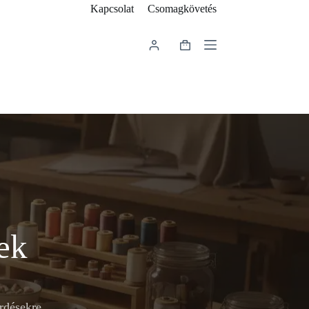
Kapcsolat
Csomagkövetés
Shopping
cart
ek
rdésekre.