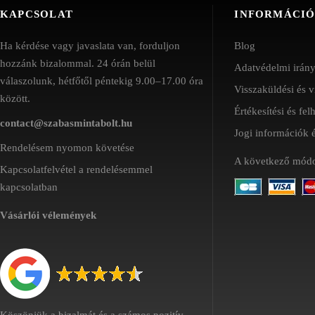
KAPCSOLAT
INFORMÁCI
Ha kérdése vagy javaslata van, forduljon
Blog
hozzánk bizalommal. 24 órán belül
Adatvédelmi irán
válaszolunk, hétfőtől péntekig 9.00–17.00 óra
Visszaküldési és v
között.
Értékesítési és fel
contact@szabasmintabolt.hu
Jogi információk
Rendelésem nyomon követése
A következő módo
Kapcsolatfelvétel a rendelésemmel
kapcsolatban
Vásárlói vélemények
Köszönjük a bizalmát és a számos pozitív