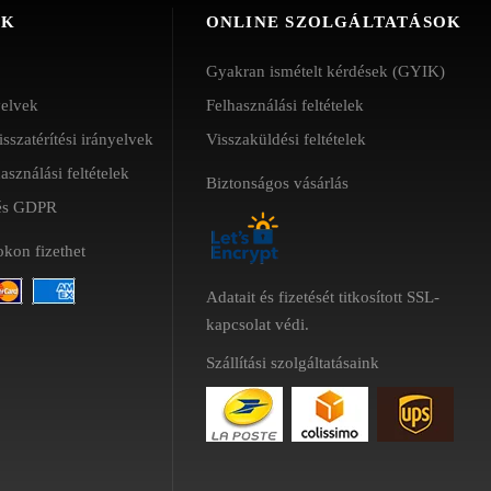
ÓK
ONLINE SZOLGÁLTATÁSOK
Gyakran ismételt kérdések (GYIK)
yelvek
Felhasználási feltételek
isszatérítési irányelvek
Visszaküldési feltételek
használási feltételek
Biztonságos vásárlás
 és GDPR
kon fizethet
Adatait és fizetését titkosított SSL-
kapcsolat védi.
Szállítási szolgáltatásaink