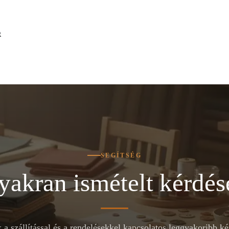
SEGÍTSÉG
yakran ismételt kérdés
 a szállítással és a rendelésekkel kapcsolatos leggyakoribb ké