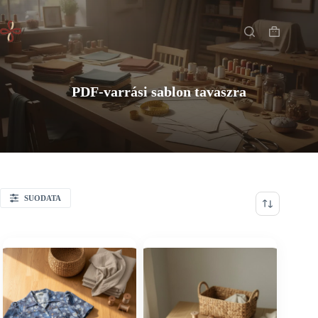
Skip
Főoldal
to
content
Shopping
cart
PDF-varrási sablon tavaszra
SUODATA