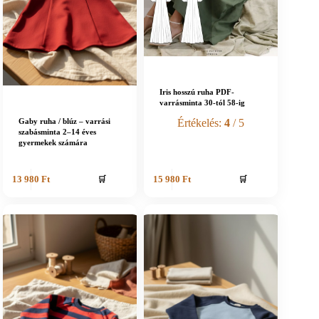
Iris hosszú ruha PDF-
varrásminta 30-tól 58-ig
Értékelés:
4
/ 5
Gaby ruha / blúz – varrási
szabásminta 2–14 éves
gyermekek számára
🛒
🛒
13 980
Ft
15 980
Ft