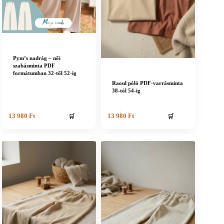
Pym’s nadrág – női
szabásminta PDF
formátumban 32-től 52-ig
Raoul póló PDF-varrásminta
38-tól 54-ig
🛒
🛒
13 980
Ft
13 980
Ft