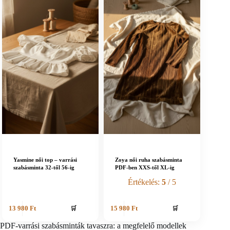
Yasmine női top – varrási
Zoya női ruha szabásminta
szabásminta 32-től 56-ig
PDF-ben XXS-től XL-ig
Értékelés:
5
/ 5
🛒
🛒
13 980
Ft
15 980
Ft
PDF-varrási szabásminták tavaszra: a megfelelő modellek