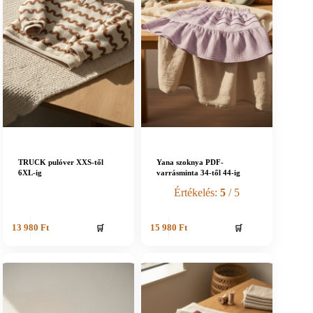
TRUCK pulóver XXS-től
Yana szoknya PDF-
6XL-ig
varrásminta 34-től 44-ig
Értékelés:
5
/ 5
🛒
🛒
13 980
Ft
15 980
Ft