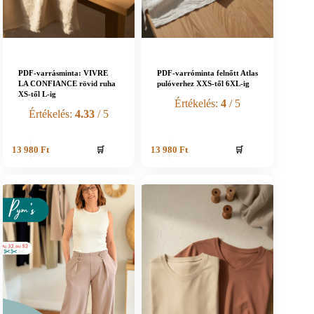
PDF-varrásminta: VIVRE
PDF-varróminta felnőtt Atlas
LA CONFIANCE rövid ruha
pulóverhez XXS-től 6XL-ig
XS-től L-ig
Értékelés:
4
/ 5
Értékelés:
4.33
/ 5
🛒
🛒
13 980
Ft
13 980
Ft