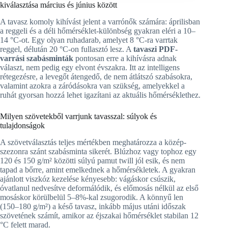
kiválasztása március és június között
A tavasz komoly kihívást jelent a varrónők számára: áprilisban
a reggeli és a déli hőmérséklet-különbség gyakran eléri a 10–
14 °C-ot. Egy olyan ruhadarab, amelyet 8 °C-ra varrtak
reggel, délután 20 °C-on fullasztó lesz. A
tavaszi PDF-
varrási szabásminták
pontosan erre a kihívásra adnak
választ, nem pedig egy elvont évszakra. Itt az intelligens
rétegezésre, a levegőt átengedő, de nem átlátszó szabásokra,
valamint azokra a záródásokra van szükség, amelyekkel a
ruhát gyorsan hozzá lehet igazítani az aktuális hőmérséklethez.
Milyen szövetekből varrjunk tavasszal: súlyok és
tulajdonságok
A szövetválasztás teljes mértékben meghatározza a közép-
szezonra szánt szabásminta sikerét. Blúzhoz vagy tophoz egy
120 és 150 g/m² közötti súlyú pamut twill jól esik, és nem
tapad a bőrre, amint emelkednek a hőmérsékletek. A gyakran
ajánlott viszkóz kezelése kényesebb: vágáskor csúszik,
óvatlanul nedvesítve deformálódik, és előmosás nélkül az első
mosáskor körülbelül 5–8%-kal zsugorodik. A könnyű len
(150–180 g/m²) a késő tavasz, inkább május utáni időszak
szövetének számít, amikor az éjszakai hőmérséklet stabilan 12
°C felett marad.