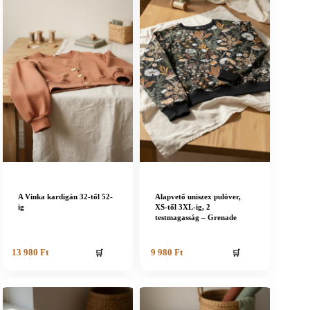
A Vinka kardigán 32-től 52-
Alapvető uniszex pulóver,
ig
XS-től 3XL-ig, 2
testmagasság – Grenade
🛒
🛒
13 980
Ft
9 980
Ft