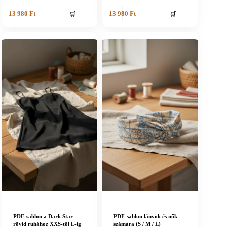
🛒
🛒
13 980
Ft
13 980
Ft
PDF-sablon a Dark Star
PDF-sablon lányok és nők
rövid ruhához XXS-től L-ig
számára (S / M / L)