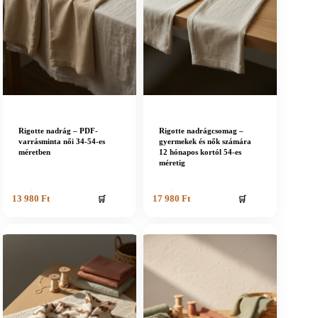
Rigotte nadrág – PDF-
Rigotte nadrágcsomag –
varrásminta női 34-54-es
gyermekek és nők számára
méretben
12 hónapos kortól 54-es
méretig
🛒
🛒
13 980
Ft
17 980
Ft