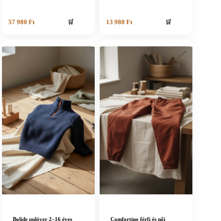
🛒
🛒
57 980
Ft
13 980
Ft
Bolide pulóver 2–16 éves
Comfortino férfi és női