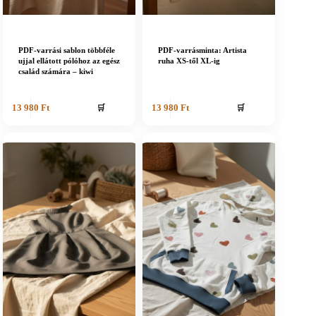
PDF-varrási sablon többféle
PDF-varrásminta: Artista
ujjal ellátott pólóhoz az egész
ruha XS-től XL-ig
család számára – kiwi
🛒
🛒
13 980
Ft
13 980
Ft