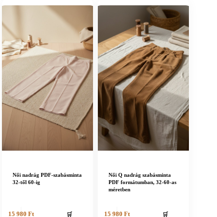
Női nadrág PDF-szabásminta
Női Q nadrág szabásminta
32-től 60-ig
PDF formátumban, 32-60-as
méretben
🛒
🛒
15 980
Ft
15 980
Ft