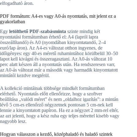
elfogadható áron.
PDF formátum: A4-es vagy A0-ás nyomtatás, mit jelent ez a
gyakorlatban
Egy
letölthető PDF-szabásminta
szinte mindig két
nyomtatási formátumban érhető el: A4 (lapról lapra
összeállítandó) és A0 (nyomdában kinyomtatandó, 2–4
euró/lap áron). Az A4-es változat otthon ingyenes, de
időigényes: egy 40-es méretű ruhamintához körülbelül 30–50
lapot kell kivágni és összeragasztani. Az A0-ás változat 10
perc alatt készen áll a nyomtatás után. Ha rendszeresen varr,
az A0-ás változat már a második vagy harmadik kinyomtatott
mintától kezdve megtérül.
A kollekció mintáinak többsége mindkét formátumban
elérhető. Nyomtatás előtt ellenőrizze, hogy a szoftver
beállítása „valódi méret” és nem „oldalhoz igazítás”: a mintán
lévő 5 cm-es ellenőrző négyzetnek pontosan 5 cm-nek kell
lennie a kinyomtatott papíron. Ha ez a négyzet 2 mm-rel eltér,
az azt jelenti, hogy a kész ruha egy teljes mérettel kisebb vagy
nagyobb lesz.
Hogyan válasszon a kezdő, középhaladó és haladó szintek