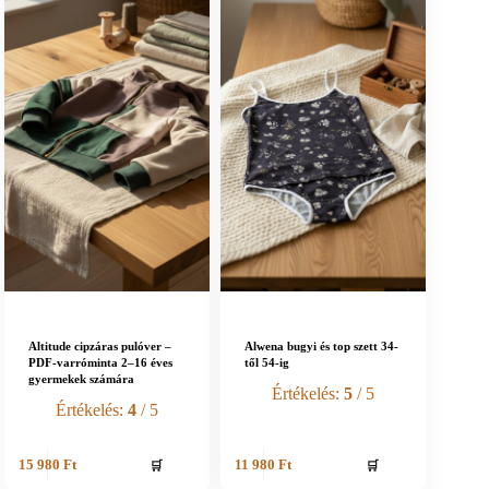
Altitude cipzáras pulóver –
Alwena bugyi és top szett 34-
PDF-varróminta 2–16 éves
től 54-ig
gyermekek számára
Értékelés:
5
/ 5
Értékelés:
4
/ 5
🛒
🛒
15 980
Ft
11 980
Ft