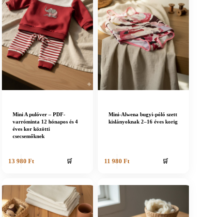
Mini A pulóver – PDF-
Mini-Alwena bugyi-póló szett
varróminta 12 hónapos és 4
kislányoknak 2–16 éves korig
éves kor közötti
csecsemőknek
🛒
🛒
13 980
Ft
11 980
Ft