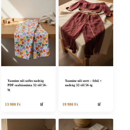
Yasmine női széles nadrág
Yasmine női szett – felső +
PDF-szabásminta 32-től 56-
nadrág 32-től 56-ig
ig
🛒
🛒
13 980
Ft
19 980
Ft