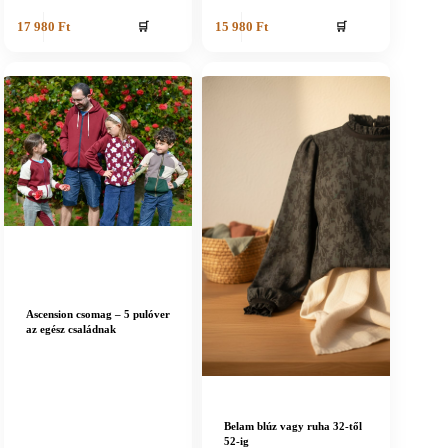
🛒
🛒
17 980
Ft
15 980
Ft
Ascension csomag – 5 pulóver
az egész családnak
Belam blúz vagy ruha 32-től
52-ig