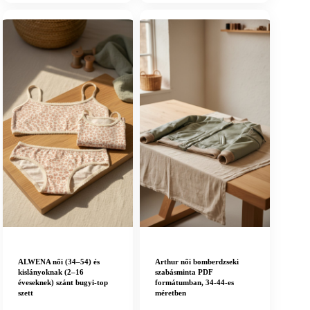
ALWENA női (34–54) és
Arthur női bomberdzseki
kislányoknak (2–16
szabásminta PDF
éveseknek) szánt bugyi-top
formátumban, 34-44-es
szett
méretben