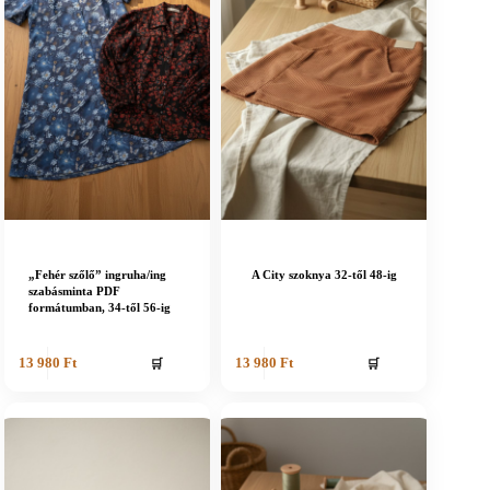
„Fehér szőlő” ingruha/ing
A City szoknya 32-től 48-ig
szabásminta PDF
formátumban, 34-től 56-ig
🛒
🛒
13 980
Ft
13 980
Ft