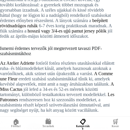
további korlátozással: a gyerekek többet mozognak és
gyorsabban izzadnak. A széles ujjakkal és kissé rövidebb
háttal (hogy ne lógjon ki a nadrágból) rendelkező szabásokat
érdemes előnyben részesíteni. A lányok számára a
beépített
rövidnadrágos ruhák
6-7 éves korig praktikusak maradnak. A
fiúk számára a
hosszú vagy 3/4-es ujjú pamut jersey pólók
jól
fedik az április-május közötti átmeneti időszakot.
Ismerni érdemes tervezők jól megtervezett tavaszi PDF-
szabásmintákhoz
Az Atelier Adriette
fotóról fotóra részletes utasításokkal ellátott
ruha- és blúzmodelleket kínál, amelyek hasznosak azoknak a
varrónőknek, akik szünet után újrakezdik a varrást.
A Comme
une Fleur
eredeti szabású szabásmintákkal tűnik ki, amelyek
kevésbé alapvetőek, mint amit a nagy áruházakban találunk.
A
Miss Cactus
jól lefed a 34-es és 52-es méretek közötti
tartományt, különböző testalkatokra tervezett modellekkel.
Les
Patronnes
rendszeresen hoz ki szezonális modelleket, a
szabásminta részét képező szövetválasztási útmutatóval, ami
nagy segítséget nyújt, ha két anyag között vacillálunk.
🏠
🛍️
📋
🛒
Azok számára, akik a tavaszon túl is szeretnék kiegészíteni a
Főoldal
Termékek
Kategóriák
Kosár
ruhatárukat, a
női kabátminták
választéka lefedi az átmeneti