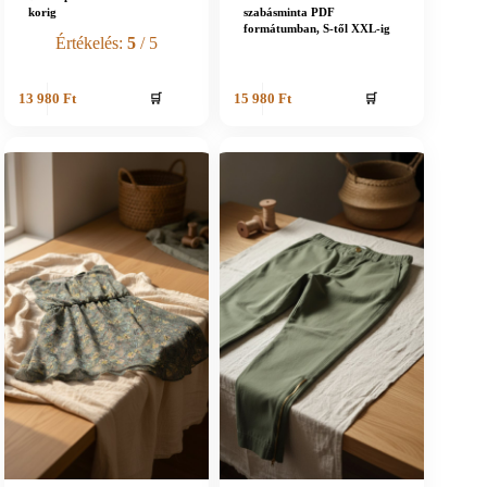
korig
szabásminta PDF
formátumban, S-től XXL-ig
Értékelés:
5
/ 5
🛒
🛒
13 980
Ft
15 980
Ft