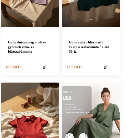
Gaby duócsomag – női és
Gaby ruha / blúz – női
gyermek ruha- és
varrási szabásminta 34-től
blúzszabásminta
58-ig
🛒
🛒
19 980
Ft
13 980
Ft