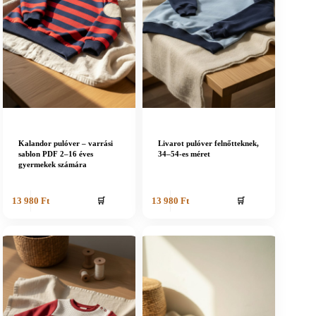
Kalandor pulóver – varrási
Livarot pulóver felnőtteknek,
sablon PDF 2–16 éves
34–54-es méret
gyermekek számára
🛒
🛒
13 980
Ft
13 980
Ft