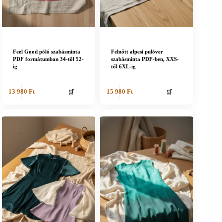
Feel Good póló szabásminta
Felnőtt alpesi pulóver
PDF formátumban 34-től 52-
szabásminta PDF-ben, XXS-
ig
től 6XL-ig
🛒
🛒
13 980
Ft
15 980
Ft