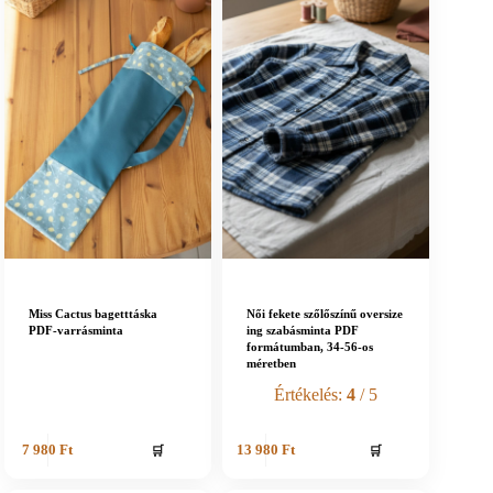
Miss Cactus bagetttáska
Női fekete szőlőszínű oversize
PDF-varrásminta
ing szabásminta PDF
formátumban, 34-56-os
méretben
Értékelés:
4
/ 5
🛒
🛒
7 980
Ft
13 980
Ft