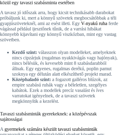
közül egy tavaszi szabásminta esetében
A tavasz jó időszak arra, hogy kicsit technikásabb darabokat
próbáljunk ki, mert a könnyű szövetek megbocsátóbbak a téli
gyapjúszöveteknél, ami az esést illeti. Egy
V-nyakú ruha
ferde
vágással például ijesztőnek tűnik, de a varrási hibákat
könnyebb kijavítani egy könnyű viszkózban, mint egy vastag
szövetben.
Kezdő szint:
válasszon olyan modelleket, amelyeknek
nincs cipzárjuk (rugalmas nyakkivágás vagy hajónyak),
nincs bélésük, és kevesebb mint 8 szabásdarabból
állnak. Egy egyenes, rugalmas derékú, poplin pamut
szoknya egy délután alatt elkészíthető projekt marad.
Középhaladó szint:
a fogazott galléros blúzok, az
empire szabású ruhák vagy a béleletlen, szegélyes
kabátok. Ezek a modellek precíz vasalást és íves
varratokat igényelnek, de a tavaszi szövetek
megkönnyítik a kezelést.
Tavaszi szabásminták gyerekeknek: a középévszak
sajátosságai
A
gyermekek számára készült tavaszi szabásminták
ugyanazokat a réteges öltözködési elveket követik, egy