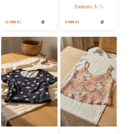
Értékelés:
5
/ 5
🛒
🛒
11 980
Ft
9 980
Ft