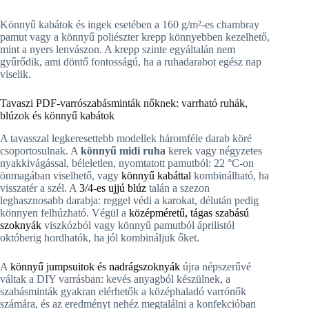
Könnyű kabátok és ingek esetében a 160 g/m²-es chambray
pamut vagy a könnyű poliészter krepp könnyebben kezelhető,
mint a nyers lenvászon. A krepp szinte egyáltalán nem
gyűrődik, ami döntő fontosságú, ha a ruhadarabot egész nap
viselik.
Tavaszi PDF-varrószabásminták nőknek: varrható ruhák,
blúzok és könnyű kabátok
A tavasszal legkeresettebb modellek háromféle darab köré
csoportosulnak. A
könnyű midi ruha
kerek vagy négyzetes
nyakkivágással, béleletlen, nyomtatott pamutból: 22 °C-on
önmagában viselhető, vagy
könnyű kabáttal
kombinálható, ha
visszatér a szél. A
3/4-es ujjú blúz
talán a szezon
leghasznosabb darabja: reggel védi a karokat, délután pedig
könnyen felhúzható. Végül a
középméretű, tágas szabású
szoknyák
viszkózból vagy könnyű pamutból áprilistól
októberig hordhatók, ha jól kombináljuk őket.
A
könnyű jumpsuitok és nadrágszoknyák
újra népszerűvé
váltak a DIY varrásban: kevés anyagból készülnek, a
szabásminták gyakran elérhetők a középhaladó varrónők
számára, és az eredményt nehéz megtalálni a konfekcióban