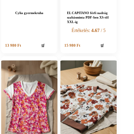
Cylia gyermekruha
EL CAPITANO férfi nadrág
szabásminta PDF-ben XS-től
XXL-ig
Értékelés:
4.67
/ 5
🛒
🛒
13 980
Ft
15 980
Ft