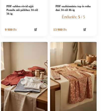
PDF-sablon rövid ujjú
PDF-szabásminta top és ruha
Pomélo női pólóhoz 34-től
duó 34-től 46-ig
56-ig
Értékelés:
5
/ 5
🛒
🛒
9 980
Ft
13 980
Ft