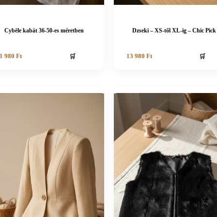
Cybèle kabát 36-50-es méretben
Dzseki – XS-től XL-ig – Chic Pick
🛒
🛒
1 980
Ft
13 980
Ft