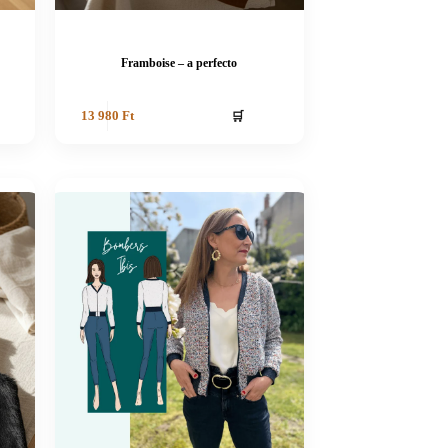
Framboise – a perfecto
🛒
13 980
Ft