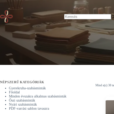
Skip
Főoldal
to
content
No
results
NÉPSZERŰ KATEGÓRIÁK
Mind a(z) 38 ta
Gyerekruha-szabásminták
Főoldal
Minden évszakra alkalmas szabásminták
Őszi szabásminták
Nyári szabásminták
PDF-varrási sablon tavaszra