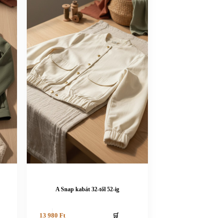
A Snap kabát 32-től 52-ig
🛒
13 980
Ft