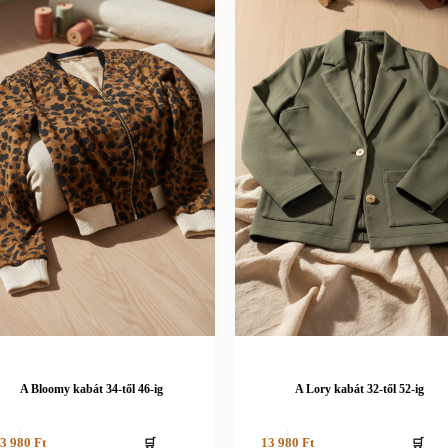
A Bloomy kabát 34-től 46-ig
A Lory kabát 32-től 52-ig
🛒
🛒
3 980
Ft
13 980
Ft