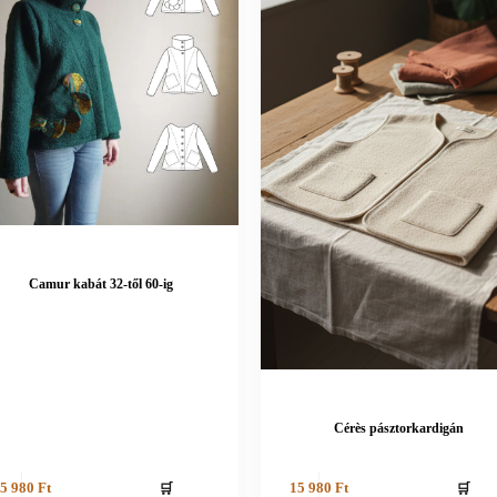
Camur kabát 32-től 60-ig
Cérès pásztorkardigán
🛒
🛒
5 980
Ft
15 980
Ft