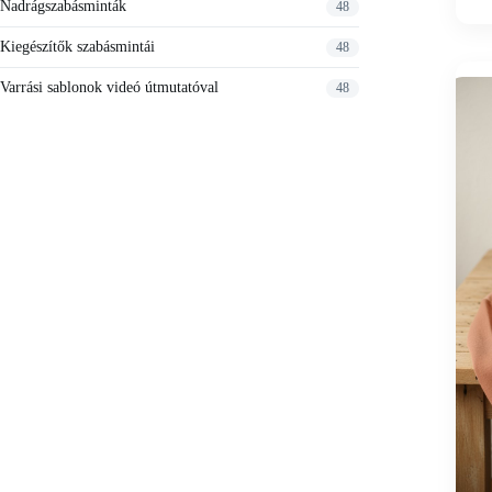
Nadrágszabásminták
48
Kiegészítők szabásmintái
48
Varrási sablonok videó útmutatóval
48