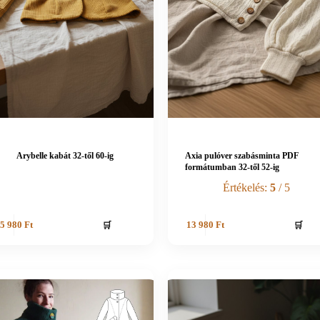
Arybelle kabát 32-től 60-ig
Axia pulóver szabásminta PDF
formátumban 32-től 52-ig
Értékelés:
5
/ 5
🛒
🛒
5 980
Ft
13 980
Ft