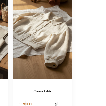
Cosmos kabát
🛒
15 980
Ft