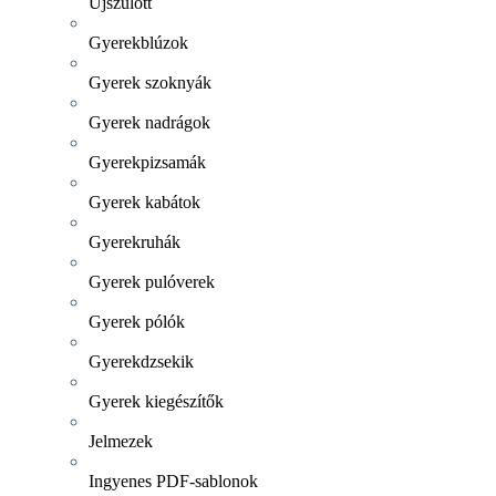
Újszülött
Gyerekblúzok
Gyerek szoknyák
Gyerek nadrágok
Gyerekpizsamák
Gyerek kabátok
Gyerekruhák
Gyerek pulóverek
Gyerek pólók
Gyerekdzsekik
Gyerek kiegészítők
Jelmezek
Ingyenes PDF-sablonok