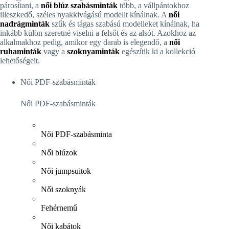
párosítani, a
női blúz szabásminták
több, a vállpántokhoz
illeszkedő, széles nyakkivágású modellt kínálnak. A
női
nadrágminták
szűk és tágas szabású modelleket kínálnak, ha
inkább külön szeretné viselni a felsőt és az alsót. Azokhoz az
alkalmakhoz pedig, amikor egy darab is elegendő, a
női
ruhaminták
vagy a
szoknyaminták
egészítik ki a kollekció
lehetőségeit.
Női PDF-szabásminták
Női PDF-szabásminták
Női PDF-szabásminta
Női blúzok
Női jumpsuitok
Női szoknyák
Fehérnemű
Női kabátok