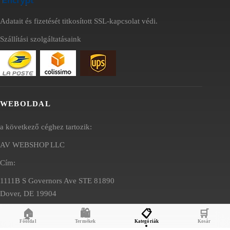
Adatait és fizetését titkosított SSL-kapcsolat védi.
Szállítási szolgáltatásaink
WEBOLDAL
a következő céghez tartozik:
AV WEBSHOP LLC
Cím:
1111B S Governors Ave STE 81890
Dover, DE 19904
USA
🏠
🛍️
📋
🛒
Főoldal
Termékek
Kategóriák
Kosár