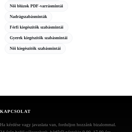
Női blúzok PDF-varrásmintái
Nadrágszabásminták
Férfi kiegészítők szabásmintái
Gyerek kiegészítők szabásmintái
Női kiegészítők szabásmintái
KAPCSOLAT
Ha kérdése vagy javaslata van, forduljon hozzánk bizalommal.
24 órán belül válaszolunk, hétfőtől péntekig 9.00–17.00 óra