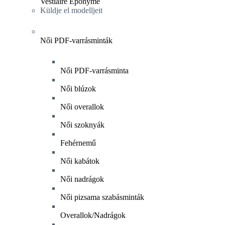
Vestiaire Éponyme
Küldje el modelljeit
Női PDF-varrásminták
Női PDF-varrásminta
Női blúzok
Női overallok
Női szoknyák
Fehérnemű
Női kabátok
Női nadrágok
Női pizsama szabásminták
Overallok/Nadrágok