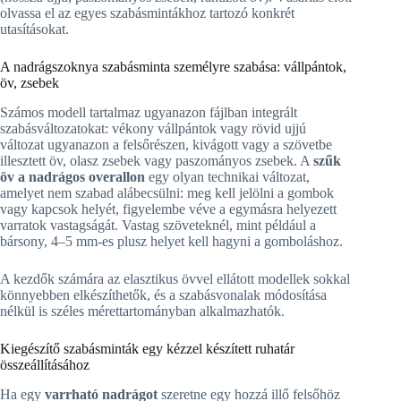
olvassa el az egyes szabásmintákhoz tartozó konkrét
utasításokat.
A nadrágszoknya szabásminta személyre szabása: vállpántok,
öv, zsebek
Számos modell tartalmaz ugyanazon fájlban integrált
szabásváltozatokat: vékony vállpántok vagy rövid ujjú
változat ugyanazon a felsőrészen, kivágott vagy a szövetbe
illesztett öv, olasz zsebek vagy paszományos zsebek. A
szűk
öv a nadrágos overallon
egy olyan technikai változat,
amelyet nem szabad alábecsülni: meg kell jelölni a gombok
vagy kapcsok helyét, figyelembe véve a egymásra helyezett
varratok vastagságát. Vastag szöveteknél, mint például a
bársony, 4–5 mm-es plusz helyet kell hagyni a gomboláshoz.
A kezdők számára az elasztikus övvel ellátott modellek sokkal
könnyebben elkészíthetők, és a szabásvonalak módosítása
nélkül is széles mérettartományban alkalmazhatók.
Kiegészítő szabásminták egy kézzel készített ruhatár
összeállításához
Ha egy
varrható nadrágot
szeretne egy hozzá illő felsőhöz