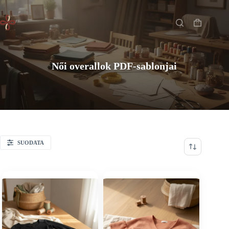
Skip
Főoldal
to
content
Shopping
cart
Női overallok PDF-sablonjai
SUODATA