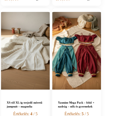
XS-től XL-ig terjedő méretű
Yasmine Mega Pack – felső +
jumpsuit – magnolia
nadrág – nők és gyermekek
Értékelés:
4
/ 5
Értékelés:
5
/ 5