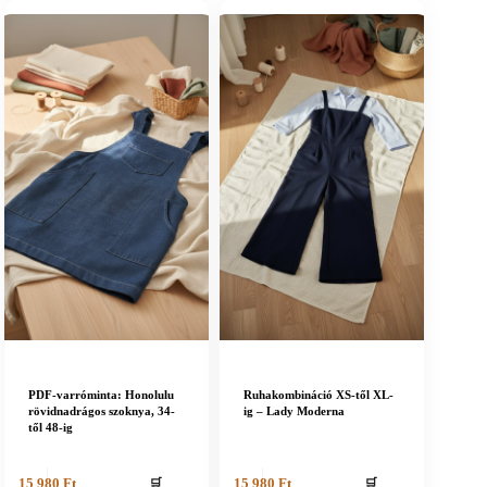
PDF-varróminta: Honolulu
Ruhakombináció XS-től XL-
rövidnadrágos szoknya, 34-
ig – Lady Moderna
től 48-ig
🛒
🛒
15 980
Ft
15 980
Ft