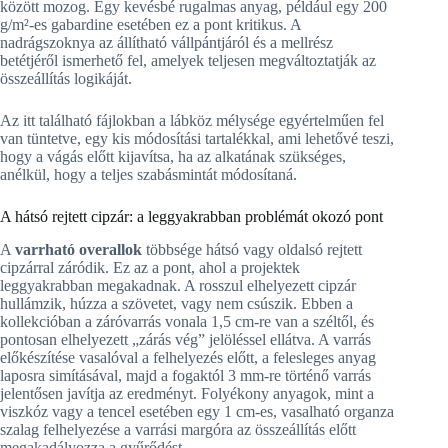
között mozog. Egy kevésbé rugalmas anyag, például egy 200
g/m²-es gabardine esetében ez a pont kritikus. A
nadrágszoknya az állítható vállpántjáról és a mellrész
betétjéről ismerhető fel, amelyek teljesen megváltoztatják az
összeállítás logikáját.
Az itt található fájlokban a lábköz mélysége egyértelműen fel
van tüntetve, egy kis módosítási tartalékkal, ami lehetővé teszi,
hogy a vágás előtt kijavítsa, ha az alkatának szükséges,
anélkül, hogy a teljes szabásmintát módosítaná.
A hátsó rejtett cipzár: a leggyakrabban problémát okozó pont
A
varrható overallok
többsége hátsó vagy oldalsó rejtett
cipzárral záródik. Ez az a pont, ahol a projektek
leggyakrabban megakadnak. A rosszul elhelyezett cipzár
hullámzik, húzza a szövetet, vagy nem csúszik. Ebben a
kollekcióban a záróvarrás vonala 1,5 cm-re van a széltől, és
pontosan elhelyezett „zárás vég” jelöléssel ellátva. A varrás
előkészítése vasalóval a felhelyezés előtt, a felesleges anyag
laposra simításával, majd a fogaktól 3 mm-re történő varrás
jelentősen javítja az eredményt. Folyékony anyagok, mint a
viszkóz vagy a tencel esetében egy 1 cm-es, vasalható organza
szalag felhelyezése a varrási margóra az összeállítás előtt
megakadályozza a gyűrődést.