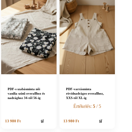
PDF-s szabásminta női
PDF-varrásminta
vanília színű overallhoz és
rövidnadrágos overallhoz,
nadrághoz 34-től 56-ig
XXS-től XL-ig
Értékelés:
5
/ 5
🛒
🛒
13 980
Ft
13 980
Ft