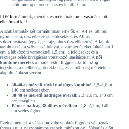
előtt mindig előmosd a szövetet 40 °C-on
PDF formátumok, méretek és méterárak: amit vásárlás előtt
ellenőrizni kell
A szabásminták két formátumban érhetők el: A4-es, otthoni
nyomtatásra, összeillesztési jelölésekkel, és A0-ás,
sokszorosításra (egységes rajz, nincs összeillesztés). A fájlok
tartalmazzák a szövet szálirányát, a varratértékeket (általában 1
cm, a lábközötti varratoknál 1,5 cm), a jelöléseket és a
részleges bélés kivágására vonatkozó utasításokat. A
női
kombiné méretek
a modellektől függően 32-től 52-ig
terjednek, a mellbőség, derékbőség és csípőbőség méreteken
alapuló táblázat szerint.
38-40-es méretű rövid nadrágos kombiné
: 1,5–1,8 m
140 cm szélességben
38-40-es méretű nadrágos overall
: 2,2–2,6 m, 140 cm
szélességben
Páncos nadrág 38-40-es méretben
: 1,8–2,2 m, 140
cm szélességben
Ezek a méretek a választott változatoktól függően változnak
(hosszú ujjú, paszományos zsebek, ráhúzott öv). Vásárlás előtt