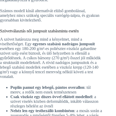
Számos modell kínál alternatívát elülső gombolással,
amelyhez nincs szükség speciális varrógép-talpra, és gyakran
gyorsabban kivitelezhető.
Szövetválasztás női jumpsuit szabásminta esetén
A szövet határozza meg mind a kényelmet, mind a
viselhetőséget. Egy
egyenes szabású nadrágos jumpsuit
esetében egy 180-200 g/m²-es poliészter-viszkóz gabardine
szövet szép esést biztosít, és ülő helyzetben is ellenáll a
gyűrődésnek. A csíkos bársony (270 g/m²) ősszel jól működik
a strukturált modelleknél. A rövid nadrágos jumpsuitok és a
lebegő szabású modellek esetében a viszkóz krepp (120-140
g/m²) vagy a könnyű tencel merevség nélkül követi a test
vonalait.
Poplin pamut egy lebegő, pántos overallon
: túl
merev, a redők nem esnek természetesen
Csak viszkóz egy díszes övvel ellátott modellnél
: a
szövet viselés közben deformálódik, inkább válasszon
részleges bélelést az övnél
Nehéz len egy testhezálló kombinéon
: a mosás során a
zsugorodás a minőségtől függően 5–8% lehet, a vágás