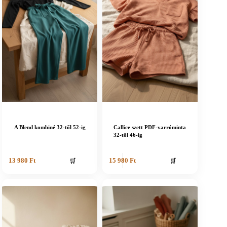
A Blend kombiné 32-től 52-ig
Callice szett PDF-varróminta
32-től 46-ig
🛒
🛒
13 980
Ft
15 980
Ft