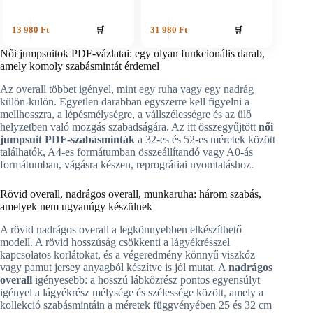
🛒
🛒
13 980
Ft
31 980
Ft
Női jumpsuitok PDF-vázlatai: egy olyan funkcionális darab,
amely komoly szabásmintát érdemel
Az overall többet igényel, mint egy ruha vagy egy nadrág
külön-külön. Egyetlen darabban egyszerre kell figyelni a
mellhosszra, a lépésmélységre, a vállszélességre és az ülő
helyzetben való mozgás szabadságára. Az itt összegyűjtött
női
jumpsuit PDF-szabásminták
a 32-es és 52-es méretek között
találhatók, A4-es formátumban összeállítandó vagy A0-ás
formátumban, vágásra készen, reprográfiai nyomtatáshoz.
Rövid overall, nadrágos overall, munkaruha: három szabás,
amelyek nem ugyanúgy készülnek
A rövid nadrágos overall a legkönnyebben elkészíthető
modell. A rövid hosszúság csökkenti a lágyékrésszel
kapcsolatos korlátokat, és a végeredmény könnyű viszkóz
vagy pamut jersey anyagból készítve is jól mutat. A
nadrágos
overall
igényesebb: a hosszú lábközrész pontos egyensúlyt
igényel a lágyékrész mélysége és szélessége között, amely a
kollekció szabásmintáin a méretek függvényében 25 és 32 cm