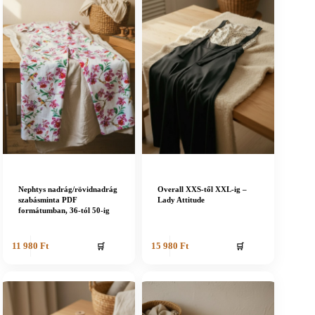
Nephtys nadrág/rövidnadrág
Overall XXS-től XXL-ig –
szabásminta PDF
Lady Attitude
formátumban, 36-tól 50-ig
🛒
🛒
11 980
Ft
15 980
Ft