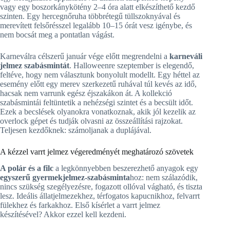
vagy egy boszorkánykötény 2–4 óra alatt elkészíthető kezdő
szinten. Egy hercegnőruha többrétegű tüllszoknyával és
merevített felsőrésszel legalább 10–15 órát vesz igénybe, és
nem bocsát meg a pontatlan vágást.
Karneválra célszerű január vége előtt megrendelni a
karneváli
jelmez szabásmintát
. Halloweenre szeptember is elegendő,
feltéve, hogy nem választunk bonyolult modellt. Egy héttel az
esemény előtt egy merev szerkezetű ruhával túl kevés az idő,
hacsak nem varrunk egész éjszakákon át. A kollekció
szabásmintái feltüntetik a nehézségi szintet és a becsült időt.
Ezek a becslések olyanokra vonatkoznak, akik jól kezelik az
overlock gépet és tudják olvasni az összeállítási rajzokat.
Teljesen kezdőknek: számoljanak a duplájával.
A kézzel varrt jelmez végeredményét meghatározó szövetek
A polár és a filc
a legkönnyebben beszerezhető anyagok egy
egyszerű gyermekjelmez-szabásminta
hoz: nem szálazódik,
nincs szükség szegélyezésre, fogazott ollóval vágható, és tiszta
lesz. Ideális állatjelmezekhez, térfogatos kapucnikhoz, felvarrt
fülekhez és farkakhoz. Első kísérlet a varrt jelmez
készítésével? Akkor ezzel kell kezdeni.