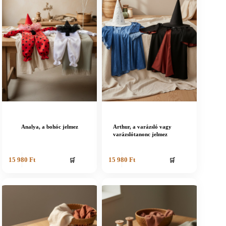
Analya, a bohóc jelmez
Arthur, a varázsló vagy
varázslótanonc jelmez
🛒
🛒
15 980
Ft
15 980
Ft