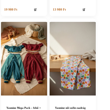
🛒
🛒
19 980
Ft
13 980
Ft
Yasmine Mega Pack – felső +
Yasmine női széles nadrág