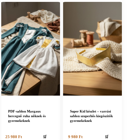
PDF-sablon Margaux
Super Kid készlet – varrási
hercegnő ruha nőknek és
sablon szuperhős kiegészítők
gyermekeknek
gyermekeknek
🛒
🛒
25 980
Ft
9 980
Ft