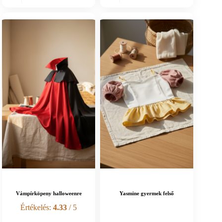
Vámpírköpeny halloweenre
Yasmine gyermek felső
Értékelés:
4.33
/ 5