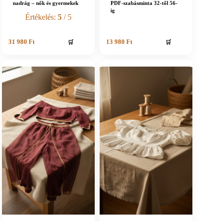
nadrág – nők és gyermekek
PDF-szabásminta 32-től 56-
ig
Értékelés:
5
/ 5
🛒
🛒
31 980
Ft
13 980
Ft