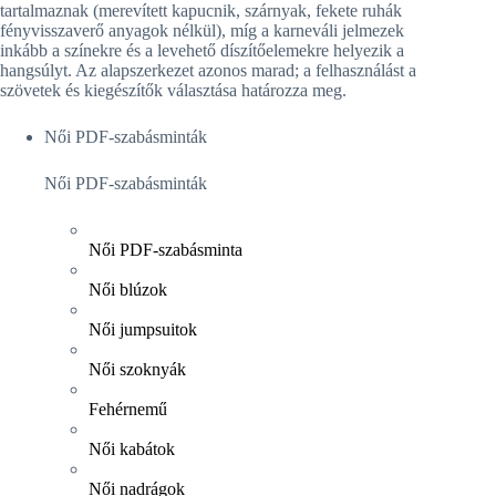
tartalmaznak (merevített kapucnik, szárnyak, fekete ruhák
fényvisszaverő anyagok nélkül), míg a karneváli jelmezek
inkább a színekre és a levehető díszítőelemekre helyezik a
hangsúlyt. Az alapszerkezet azonos marad; a felhasználást a
szövetek és kiegészítők választása határozza meg.
Női PDF-szabásminták
Női PDF-szabásminták
Női PDF-szabásminta
Női blúzok
Női jumpsuitok
Női szoknyák
Fehérnemű
Női kabátok
Női nadrágok