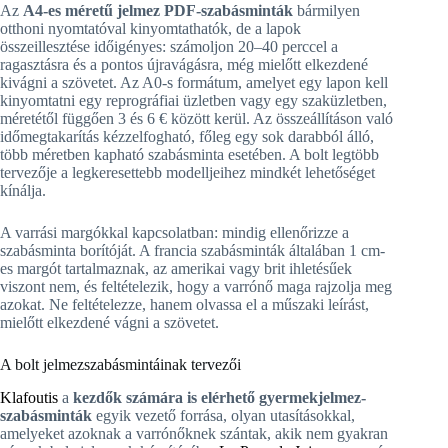
Az
A4-es méretű jelmez PDF-szabásminták
bármilyen
otthoni nyomtatóval kinyomtathatók, de a lapok
összeillesztése időigényes: számoljon 20–40 perccel a
ragasztásra és a pontos újravágásra, még mielőtt elkezdené
kivágni a szövetet. Az A0-s formátum, amelyet egy lapon kell
kinyomtatni egy reprográfiai üzletben vagy egy szaküzletben,
méretétől függően 3 és 6 € között kerül. Az összeállításon való
időmegtakarítás kézzelfogható, főleg egy sok darabból álló,
több méretben kapható szabásminta esetében. A bolt legtöbb
tervezője a legkeresettebb modelljeihez mindkét lehetőséget
kínálja.
A varrási margókkal kapcsolatban: mindig ellenőrizze a
szabásminta borítóját. A francia szabásminták általában 1 cm-
es margót tartalmaznak, az amerikai vagy brit ihletésűek
viszont nem, és feltételezik, hogy a varrónő maga rajzolja meg
azokat. Ne feltételezze, hanem olvassa el a műszaki leírást,
mielőtt elkezdené vágni a szövetet.
A bolt jelmezszabásmintáinak tervezői
Klafoutis
a
kezdők számára is elérhető gyermekjelmez-
szabásminták
egyik vezető forrása, olyan utasításokkal,
amelyeket azoknak a varrónőknek szántak, akik nem gyakran