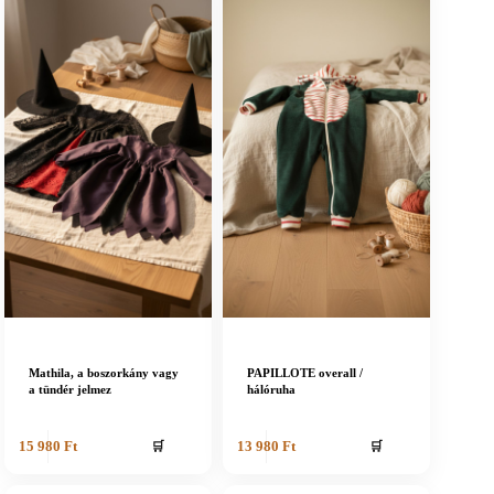
Mathila, a boszorkány vagy
PAPILLOTE overall /
a tündér jelmez
hálóruha
🛒
🛒
15 980
Ft
13 980
Ft