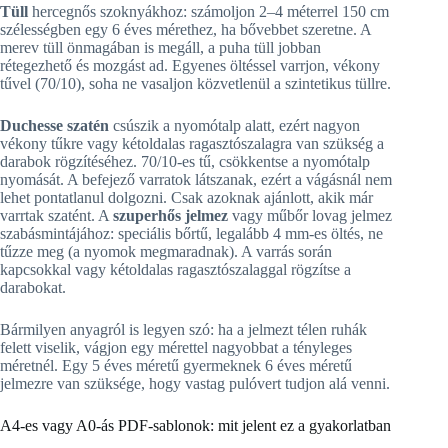
Tüll
hercegnős szoknyákhoz: számoljon 2–4 méterrel 150 cm
szélességben egy 6 éves mérethez, ha bővebbet szeretne. A
merev tüll önmagában is megáll, a puha tüll jobban
rétegezhető és mozgást ad. Egyenes öltéssel varrjon, vékony
tűvel (70/10), soha ne vasaljon közvetlenül a szintetikus tüllre.
Duchesse szatén
csúszik a nyomótalp alatt, ezért nagyon
vékony tűkre vagy kétoldalas ragasztószalagra van szükség a
darabok rögzítéséhez. 70/10-es tű, csökkentse a nyomótalp
nyomását. A befejező varratok látszanak, ezért a vágásnál nem
lehet pontatlanul dolgozni. Csak azoknak ajánlott, akik már
varrtak szatént. A
szuperhős jelmez
vagy műbőr lovag jelmez
szabásmintájához: speciális bőrtű, legalább 4 mm-es öltés, ne
tűzze meg (a nyomok megmaradnak). A varrás során
kapcsokkal vagy kétoldalas ragasztószalaggal rögzítse a
darabokat.
Bármilyen anyagról is legyen szó: ha a jelmezt télen ruhák
felett viselik, vágjon egy mérettel nagyobbat a tényleges
méretnél. Egy 5 éves méretű gyermeknek 6 éves méretű
jelmezre van szüksége, hogy vastag pulóvert tudjon alá venni.
A4-es vagy A0-ás PDF-sablonok: mit jelent ez a gyakorlatban