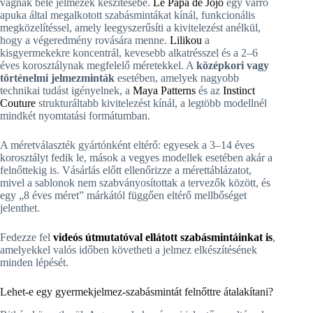
vágnak bele jelmezek készítésébe.
Le Papa de Jojo
egy varró
apuka által megalkotott szabásmintákat kínál, funkcionális
megközelítéssel, amely leegyszerűsíti a kivitelezést anélkül,
hogy a végeredmény rovására menne.
Lilikou
a
kisgyermekekre koncentrál, kevesebb alkatrésszel és a 2–6
éves korosztálynak megfelelő méretekkel. A
középkori vagy
történelmi jelmezminták
esetében, amelyek nagyobb
technikai tudást igényelnek, a
Maya Patterns
és az
Instinct
Couture
strukturáltabb kivitelezést kínál, a legtöbb modellnél
mindkét nyomtatási formátumban.
A méretválaszték gyártónként eltérő: egyesek a 3–14 éves
korosztályt fedik le, mások a vegyes modellek esetében akár a
felnőttekig is. Vásárlás előtt ellenőrizze a mérettáblázatot,
mivel a sablonok nem szabványosítottak a tervezők között, és
egy „8 éves méret” márkától függően eltérő mellbőséget
jelenthet.
Fedezze fel
videós útmutatóval ellátott szabásmintáinkat is
,
amelyekkel valós időben követheti a jelmez elkészítésének
minden lépését.
Lehet-e egy gyermekjelmez-szabásmintát felnőttre átalakítani?