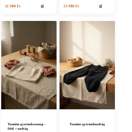
🛒
🛒
11 980
Ft
13 980
Ft
Yasmine gyermekcsomag –
Yasmine gyermeknadrág
felső + nadrág