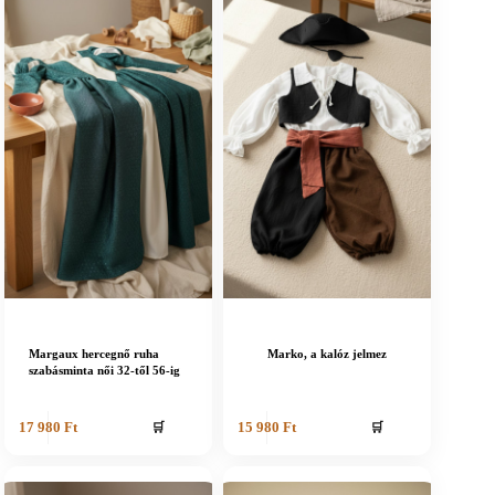
Margaux hercegnő ruha
Marko, a kalóz jelmez
szabásminta női 32-től 56-ig
🛒
🛒
17 980
Ft
15 980
Ft