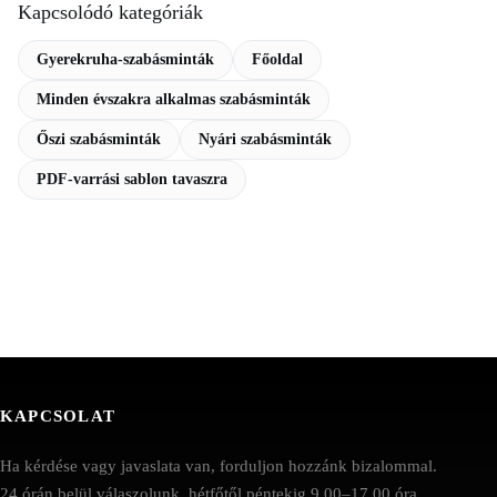
Kapcsolódó kategóriák
Gyerekruha-szabásminták
Főoldal
Minden évszakra alkalmas szabásminták
Őszi szabásminták
Nyári szabásminták
PDF-varrási sablon tavaszra
KAPCSOLAT
Ha kérdése vagy javaslata van, forduljon hozzánk bizalommal.
24 órán belül válaszolunk, hétfőtől péntekig 9.00–17.00 óra