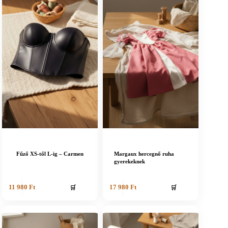
Fűző XS-től L-ig – Carmen
Margaux hercegnő ruha
gyerekeknek
🛒
🛒
11 980
Ft
17 980
Ft