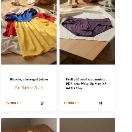
Blanche, a hercegnő jelmez
Férfi alsónemű szabásminta
PDF-ben: Wake Up Star, XS-
Értékelés:
5
/ 5
től XXXl-ig
🛒
🛒
15 980
Ft
11 980
Ft