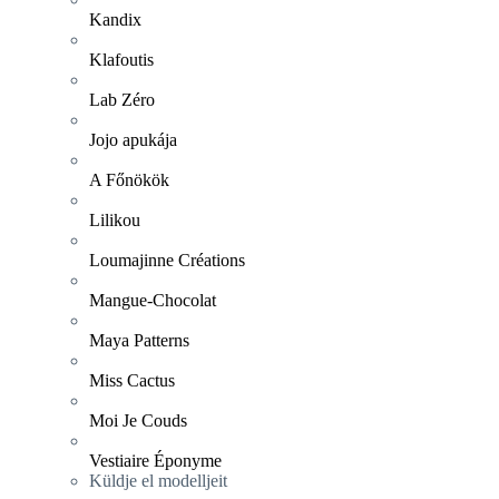
Kandix
Klafoutis
Lab Zéro
Jojo apukája
A Főnökök
Lilikou
Loumajinne Créations
Mangue-Chocolat
Maya Patterns
Miss Cactus
Moi Je Couds
Vestiaire Éponyme
Küldje el modelljeit