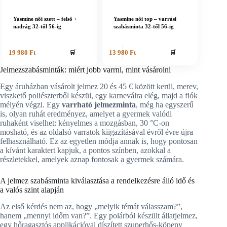
Yasmine női szett – felső +
Yasmine női top – varrási
nadrág 32-től 56-ig
szabásminta 32-től 56-ig
🛒
🛒
19 980
Ft
13 980
Ft
Jelmezszabásminták: miért jobb varrni, mint vásárolni
Egy áruházban vásárolt jelmez 20 és 45 € között kerül, merev,
viszkető poliészterből készül, egy karneválra elég, majd a fiók
mélyén végzi. Egy
varrható jelmezminta
, még ha egyszerű
is, olyan ruhát eredményez, amelyet a gyermek valódi
ruhaként viselhet: kényelmes a mozgásban, 30 °C-on
mosható, és az oldalsó varratok kiigazításával évről évre újra
felhasználható. Ez az egyetlen módja annak is, hogy pontosan
a kívánt karaktert kapjuk, a pontos színben, azokkal a
részletekkel, amelyek aznap fontosak a gyermek számára.
A jelmez szabásminta kiválasztása a rendelkezésre álló idő és
a valós szint alapján
Az első kérdés nem az, hogy „melyik témát válasszam?”,
hanem „mennyi időm van?”. Egy polárból készült állatjelmez,
egy hőragasztós applikációval díszített szuperhős-köpeny