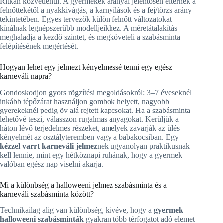
Ritkán közvetlenül. A gyermekek arányai jelentősen eltérnek a
felnőttekétől a nyakkivágás, a karnyílások és a fej/törzs arány
tekintetében. Egyes tervezők külön felnőtt változatokat
kínálnak legnépszerűbb modelljeikhez. A méretátalakítás
meghaladja a kezdő szintet, és megköveteli a szabásminta
felépítésének megértését.
Hogyan lehet egy jelmezt kényelmessé tenni egy egész
karneváli napra?
Gondoskodjon gyors rögzítési megoldásokról: 3–7 éveseknél
inkább tépőzárat használjon gombok helyett, nagyobb
gyerekeknél pedig öv alá rejtett kapcsokat. Ha a szabásminta
lehetővé teszi, válasszon rugalmas anyagokat. Kerüljük a
háton lévő terjedelmes részeket, amelyek zavarják az ülés
kényelmét az osztályteremben vagy a babakocsiban. Egy
kézzel varrt karneváli jelmez
nek ugyanolyan praktikusnak
kell lennie, mint egy hétköznapi ruhának, hogy a gyermek
valóban egész nap viselni akarja.
Mi a különbség a halloweeni jelmez szabásminta és a
karneváli szabásminta között?
Technikailag alig van különbség, kivéve, hogy a
gyermek
halloweeni szabásminták
gyakran több térfogatot adó elemet