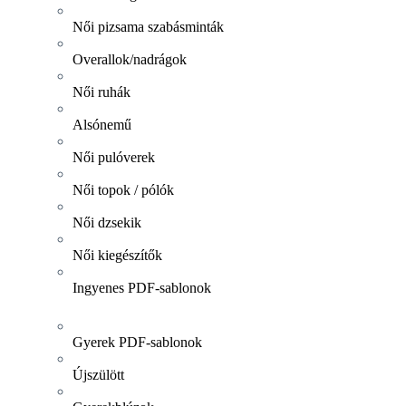
Női pizsama szabásminták
Overallok/nadrágok
Női ruhák
Alsónemű
Női pulóverek
Női topok / pólók
Női dzsekik
Női kiegészítők
Ingyenes PDF-sablonok
Gyerek PDF-sablonok
Újszülött