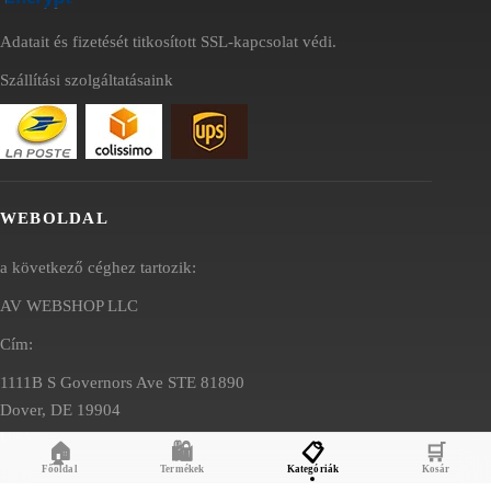
Adatait és fizetését titkosított SSL-kapcsolat védi.
Szállítási szolgáltatásaink
WEBOLDAL
a következő céghez tartozik:
AV WEBSHOP LLC
Cím:
1111B S Governors Ave STE 81890
Dover, DE 19904
USA
🏠
🛍️
📋
🛒
Főoldal
Termékek
Kategóriák
Kosár