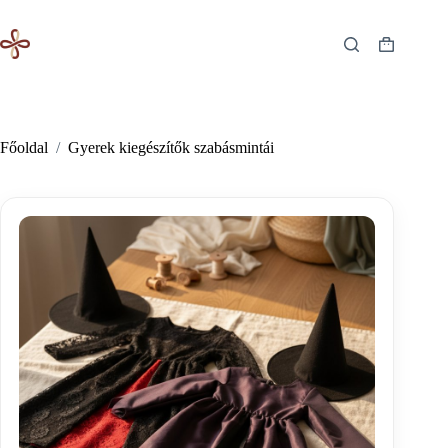
Skip
to
content
Shopping
cart
Főoldal
/
Gyerek kiegészítők szabásmintái