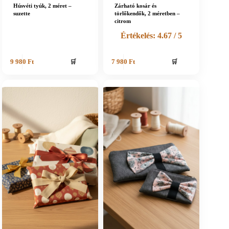
Húsvéti tyúk, 2 méret –
Zárható kosár és
suzette
törlőkendők, 2 méretben –
citrom
Értékelés:
4.67
/ 5
🛒
🛒
9 980
Ft
7 980
Ft