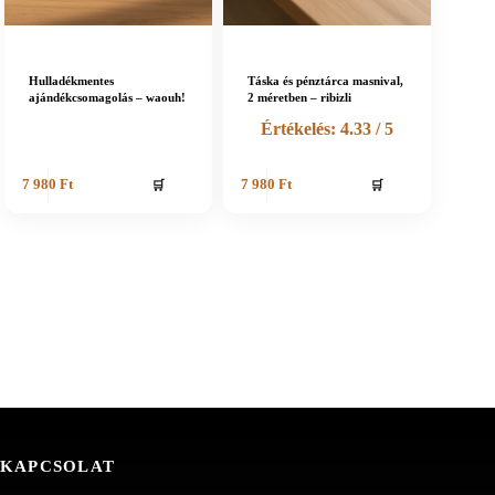
Hulladékmentes
Táska és pénztárca masnival,
ajándékcsomagolás – waouh!
2 méretben – ribizli
Értékelés:
4.33
/ 5
🛒
🛒
7 980
Ft
7 980
Ft
KAPCSOLAT