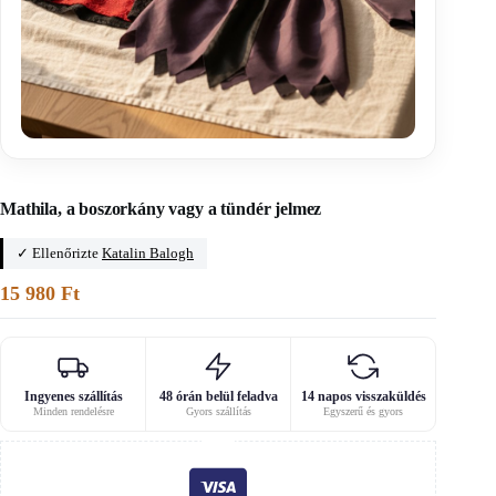
Főoldal
/
Gyerek kiegészítők szabásmintái
Mathila, a boszorkány vagy a tündér jelmez
✓ Ellenőrizte
Katalin Balogh
15 980
Ft
Ingyenes szállítás
48 órán belül feladva
14 napos visszaküldés
Minden rendelésre
Gyors szállítás
Egyszerű és gyors