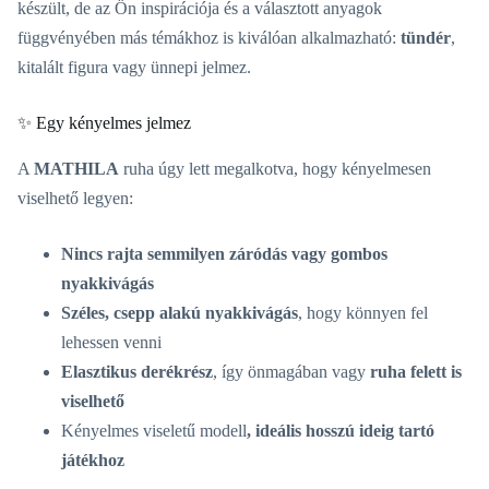
készült, de az Ön inspirációja és a választott anyagok
függvényében más témákhoz is kiválóan alkalmazható:
tündér
,
kitalált figura vagy ünnepi jelmez.
✨ Egy kényelmes jelmez
A
MATHILA
ruha úgy lett megalkotva, hogy kényelmesen
viselhető legyen:
Nincs rajta semmilyen záródás vagy gombos
nyakkivágás
Széles, csepp alakú nyakkivágás
, hogy könnyen fel
lehessen venni
Elasztikus derékrész
, így önmagában vagy
ruha felett is
viselhető
Kényelmes viseletű modell
, ideális hosszú ideig tartó
játékhoz