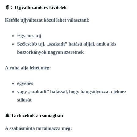
🧙♀️ Ujjváltozatok és kivitelek
Kétféle ujjváltozat közül lehet választani:
Egyenes ujj
Szélesebb ujj
,
„szakadt”
hatású aljjal, amit a kis
boszorkányok nagyon szeretnek
A
ruha alja
lehet még:
egyenes
vagy
„szakadt”
hatással, hogy hangsúlyozza a jelmez
stílusát
🎩 Tartozékok a csomagban
A szabásminta tartalmazza még: