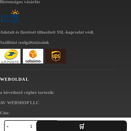
Biztonságos vásárlás
Adatait és fizetését titkosított SSL-kapcsolat védi.
Szállítási szolgáltatásaink
WEBOLDAL
a következő céghez tartozik:
AV WEBSHOP LLC
Cím:
Mathila,
1111B S Governors Ave STE 81890
a
Dover, DE 19904