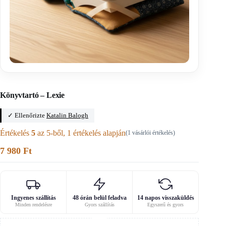
Főoldal
/
Férfi kiegészítők szabásmintái
Könyvtartó – Lexie
✓ Ellenőrizte
Katalin Balogh
Értékelés
5
az 5-ből,
1
értékelés alapján
(
1
vásárlói értékelés)
7 980
Ft
Ingyenes szállítás
48 órán belül feladva
14 napos visszaküldés
Minden rendelésre
Gyors szállítás
Egyszerű és gyors