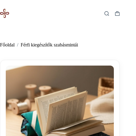
Skip
to
content
Shopping
cart
Főoldal
/
Férfi kiegészítők szabásmintái