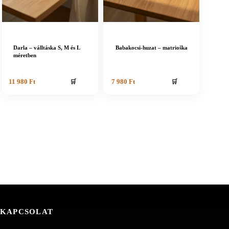
Darla – válltáska S, M és L
Babakocsi-huzat – matrioška
méretben
🛒
🛒
11 980
Ft
7 980
Ft
KAPCSOLAT