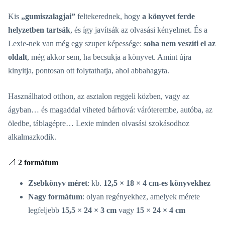
Kis
„gumiszalagjai”
feltekerednek, hogy
a könyvet ferde
helyzetben tartsák
, és így javítsák az olvasási kényelmet. És a
Lexie-nek van még egy szuper képessége:
soha nem veszíti el az
oldalt
, még akkor sem, ha becsukja a könyvet. Amint újra
kinyitja, pontosan ott folytathatja, ahol abbahagyta.
Használhatod otthon, az asztalon reggeli közben, vagy az
ágyban… és magaddal viheted bárhová: váróterembe, autóba, az
öledbe, táblagépre… Lexie minden olvasási szokásodhoz
alkalmazkodik.
📐
2 formátum
Zsebkönyv méret
: kb.
12,5 × 18 × 4 cm-es könyvekhez
Nagy formátum
: olyan regényekhez, amelyek mérete
legfeljebb
15,5 × 24 × 3 cm
vagy
15 × 24 × 4 cm