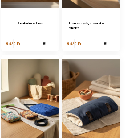
Kézitáska – Léon
Húsvéti tyúk, 2 méret –
suzette
🛒
🛒
9 980
Ft
9 980
Ft