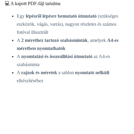
💻 A kapott PDF-fájl tartalma
Egy
lépésről lépésre bemutató útmutató
(szükséges
eszközök, vágás, varrás), nagyon részletes és számos
fotóval illusztrált
A
2 mérethez tartozó szabásminták
, amelyek
A4-es
méretben nyomtathatók
A
nyomtatási és összeállítási útmutató
az A4-es
szabásminta
A
rajzok és méretek
a sablon
nyomtató nélküli
elkészítéséhez