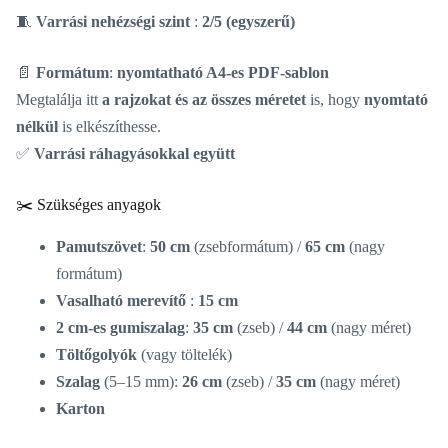
🧵
Varrási nehézségi szint
:
2/5 (egyszerű)
📄
Formátum
:
nyomtatható A4-es PDF-sablon
Megtalálja itt
a rajzokat és az összes méretet
is, hogy
nyomtató
nélkül
is elkészíthesse.
✅
Varrási ráhagyásokkal együtt
✂️ Szükséges anyagok
Pamutszövet
:
50 cm
(zsebformátum) /
65 cm
(nagy
formátum)
Vasalható merevítő
:
15 cm
2 cm-es gumiszalag
:
35 cm
(zseb) /
44 cm
(nagy méret)
Töltőgolyók
(vagy töltelék)
Szalag
(5–15 mm):
26 cm
(zseb) /
35 cm
(nagy méret)
Karton