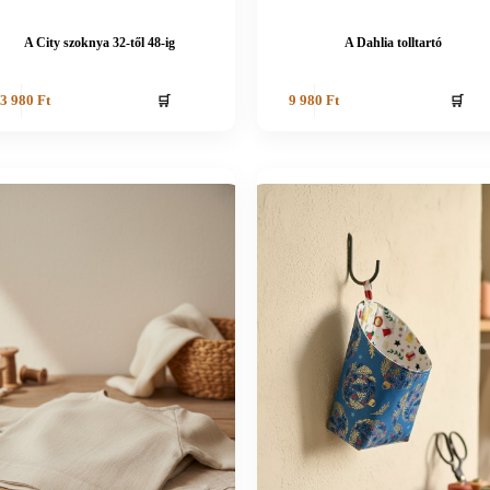
A City szoknya 32-től 48-ig
A Dahlia tolltartó
🛒
🛒
3 980
Ft
9 980
Ft