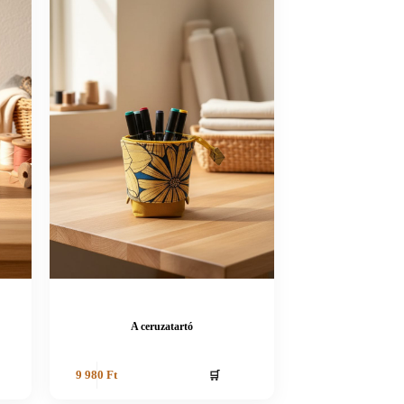
A ceruzatartó
🛒
9 980
Ft