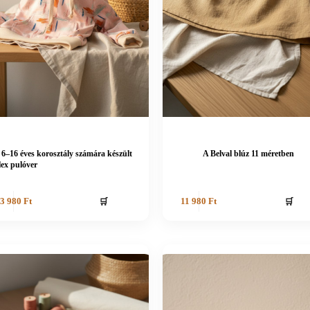
 6–16 éves korosztály számára készült
A Belval blúz 11 méretben
lex pulóver
🛒
🛒
3 980
Ft
11 980
Ft