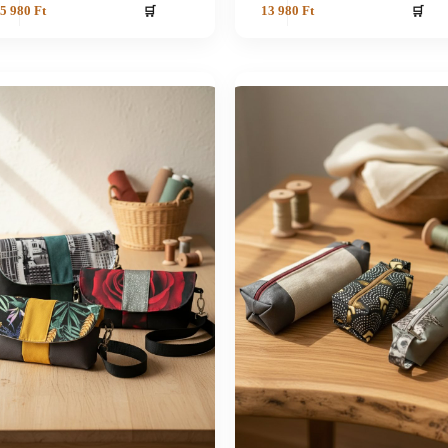
🛒
🛒
5 980
Ft
13 980
Ft