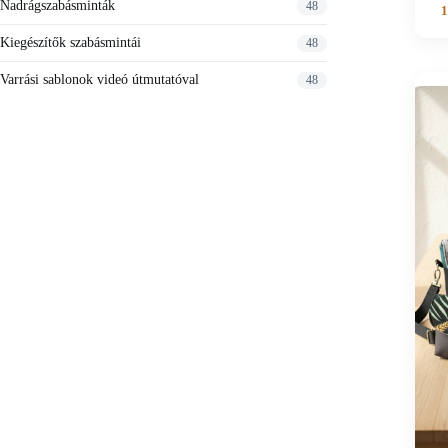
Nadrágszabásminták
48
1
Kiegészítők szabásmintái
48
Varrási sablonok videó útmutatóval
48