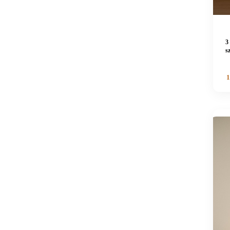
3
s
1