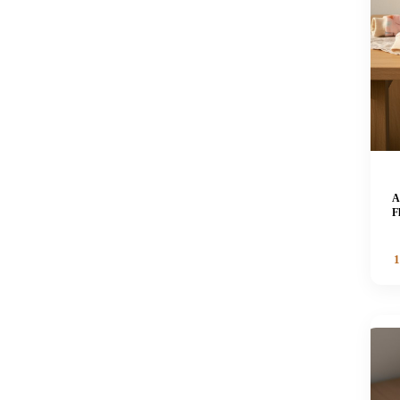
A
F
1