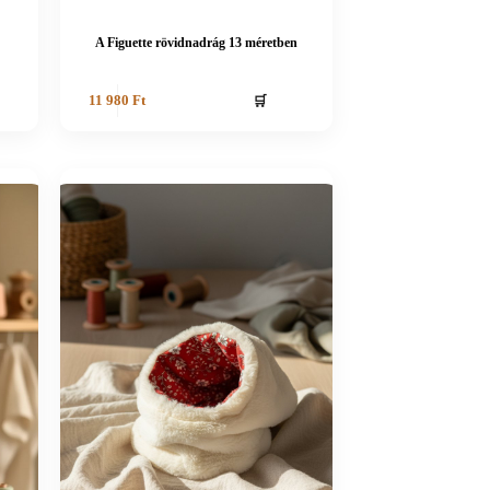
A Figuette rövidnadrág 13 méretben
🛒
11 980
Ft