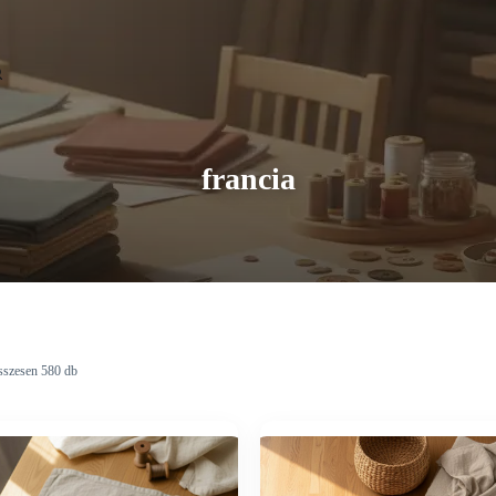
francia
sszesen 580 db