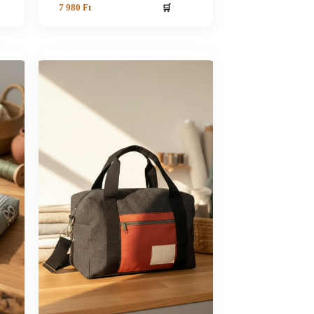
🛒
7 980
Ft