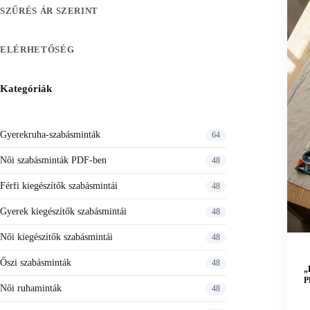
SZŰRÉS ÁR SZERINT
ELÉRHETŐSÉG
Kategóriák
Gyerekruha-szabásminták
64
Női szabásminták PDF-ben
48
Férfi kiegészítők szabásmintái
48
Gyerek kiegészítők szabásmintái
48
Női kiegészítők szabásmintái
48
Őszi szabásminták
48
„
P
Női ruhaminták
48