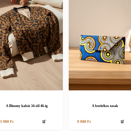
A Bloomy kabát 34-től 46-ig
A borítékos tasak
🛒
🛒
3 980
Ft
9 980
Ft