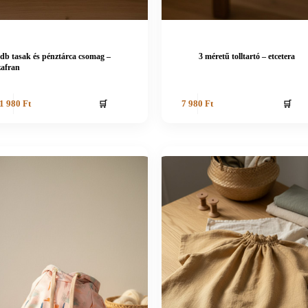
 db tasak és pénztárca csomag –
3 méretű tolltartó – etcetera
zafran
🛒
🛒
1 980
Ft
7 980
Ft