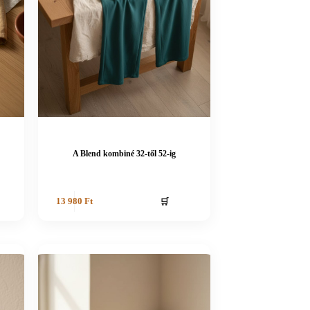
A Blend kombiné 32-től 52-ig
🛒
13 980
Ft