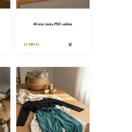
48 órás táska PDF-sablon
🛒
11 980
Ft