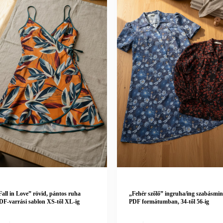
Fall in Love” rövid, pántos ruha
„Fehér szőlő” ingruha/ing szabásmin
DF-varrási sablon XS-től XL-ig
PDF formátumban, 34-től 56-ig