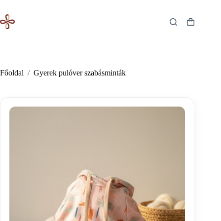
Skip
to
content
Shopping
cart
Főoldal
/
Gyerek pulóver szabásminták