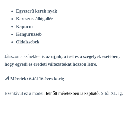
Egyszerű kerek nyak
Keresztes állógallér
Kapucni
Kenguruzseb
Oldalzsebek
Játsszon a színekkel is
az ujjak, a test és a
szegélyek
esetében,
hogy egyedi és eredeti változatokat hozzon létre.
📐 Méretek:
6-tól 16 éves korig
Ezenkívül ez a modell
felnőtt méretekben is kapható
, S-től XL-ig.