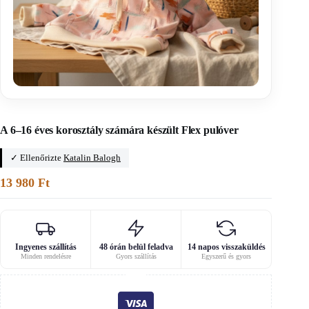
Főoldal
/
Gyerek pulóver szabásminták
A 6–16 éves korosztály számára készült Flex pulóver
✓ Ellenőrizte
Katalin Balogh
13 980
Ft
Ingyenes szállítás
48 órán belül feladva
14 napos visszaküldés
Minden rendelésre
Gyors szállítás
Egyszerű és gyors