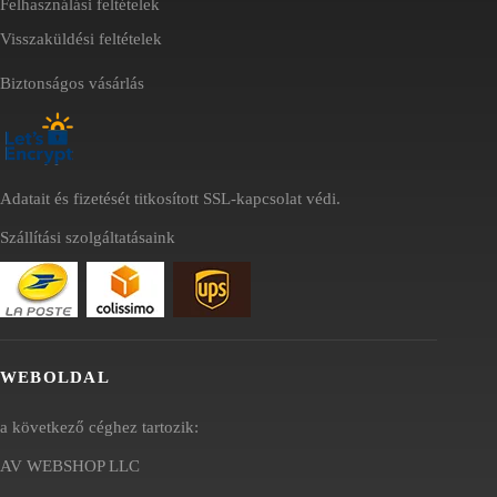
Felhasználási feltételek
Visszaküldési feltételek
Biztonságos vásárlás
Adatait és fizetését titkosított SSL-kapcsolat védi.
Szállítási szolgáltatásaink
WEBOLDAL
a következő céghez tartozik:
AV WEBSHOP LLC