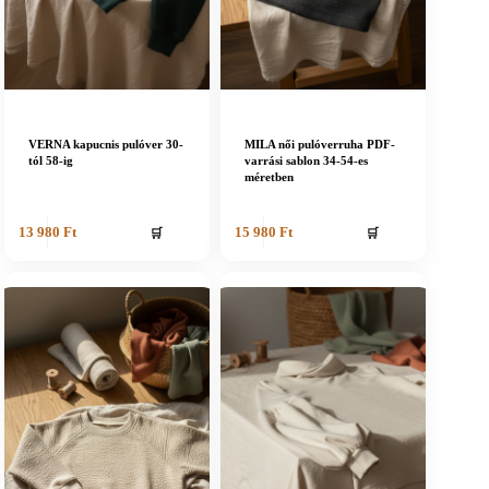
VERNA kapucnis pulóver 30-
MILA női pulóverruha PDF-
tól 58-ig
varrási sablon 34-54-es
méretben
🛒
🛒
13 980
Ft
15 980
Ft