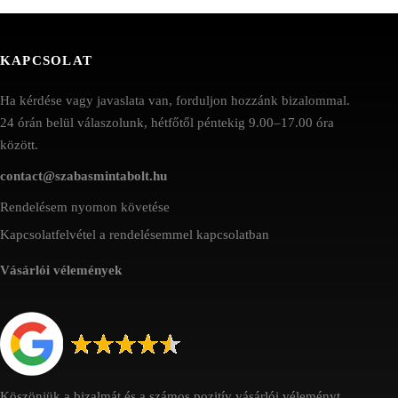
KAPCSOLAT
Ha kérdése vagy javaslata van, forduljon hozzánk bizalommal.
24 órán belül válaszolunk, hétfőtől péntekig 9.00–17.00 óra
között.
contact@szabasmintabolt.hu
Rendelésem nyomon követése
Kapcsolatfelvétel a rendelésemmel kapcsolatban
Vásárlói vélemények
Köszönjük a bizalmát és a számos pozitív vásárlói véleményt.