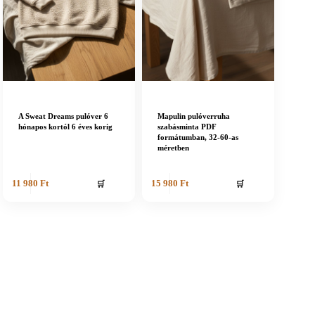
A Sweat Dreams pulóver 6
Mapulin pulóverruha
hónapos kortól 6 éves korig
szabásminta PDF
formátumban, 32-60-as
méretben
🛒
🛒
11 980
Ft
15 980
Ft