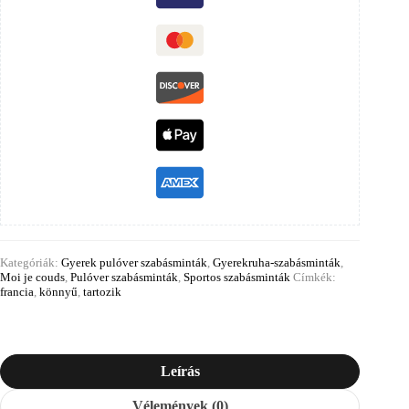
Kategóriák:
Gyerek pulóver szabásminták
,
Gyerekruha-szabásminták
,
Moi je couds
,
Pulóver szabásminták
,
Sportos szabásminták
Címkék:
francia
,
könnyű
,
tartozik
Leírás
Vélemények (0)