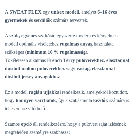
A
SWEAT FLEX
egy
unisex modell
, amelyet
6–16 éves
gyermekek és serdülők
számára terveztek.
A
szűk, egyenes szabású
, egyszerre modern és kényelmes
modell optimális viseletéhez
rugalmas anyag
használata
szükséges (
minimum 10 % rugalmasság
).
Tökéletesen alkalmas
French Terry pulóverekhez
,
elasztánnal
dúsított molton pulóverekhez
vagy
vastag, elasztánnal
dúsított jersey anyagokhoz
.
Ez a modell
raglán ujjakkal
rendelkezik, amelyekről köztudott,
hogy
könnyen varrhatók
, így a szabásminta
kezdők
számára is
teljesen hozzáférhető.
Számos
opció
áll rendelkezésre, hogy a pulóvert saját ízlésének
megfelelően személyre szabhassa: