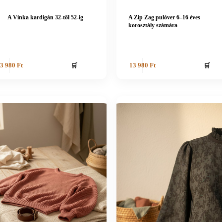
A Vinka kardigán 32-től 52-ig
A Zip Zag pulóver 6–16 éves
korosztály számára
🛒
🛒
3 980
Ft
13 980
Ft