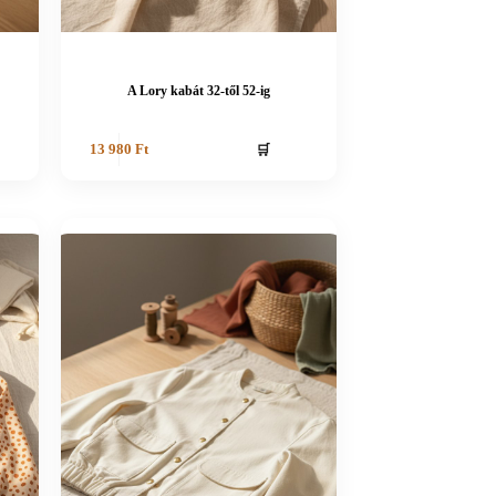
A Lory kabát 32-től 52-ig
🛒
13 980
Ft