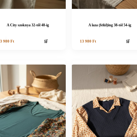
A City szoknya 32-től 48-ig
A laza (felül)ing 38-tól 54-ig
🛒
🛒
3 980
Ft
13 980
Ft