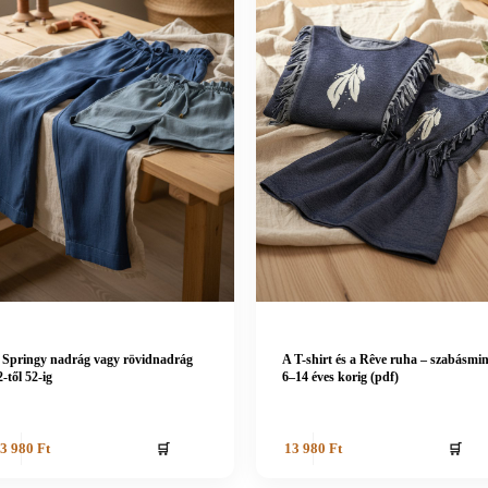
 Springy nadrág vagy rövidnadrág
A T-shirt és a Rêve ruha – szabásmi
2-től 52-ig
6–14 éves korig (pdf)
🛒
🛒
3 980
Ft
13 980
Ft