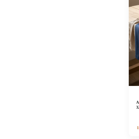
A
3
1