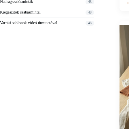
Nadrágszabásminták
48
1
Kiegészítők szabásmintái
48
Varrási sablonok videó útmutatóval
48