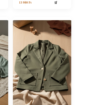
🛒
13 980
Ft