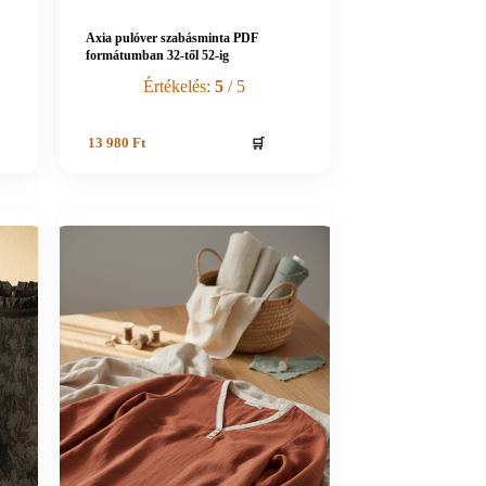
Axia pulóver szabásminta PDF
formátumban 32-től 52-ig
Értékelés:
5
/ 5
🛒
13 980
Ft