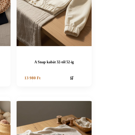
A Snap kabát 32-től 52-ig
🛒
13 980
Ft