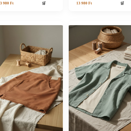
🛒
🛒
3 980
Ft
13 980
Ft