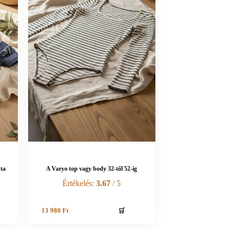
nta
A Varyo top vagy body 32-től 52-ig
Értékelés:
3.67
/ 5
🛒
13 980
Ft