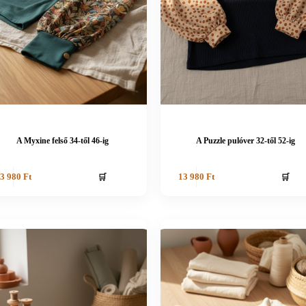
A Myxine felső 34-től 46-ig
A Puzzle pulóver 32-től 52-ig
🛒
🛒
3 980
Ft
13 980
Ft