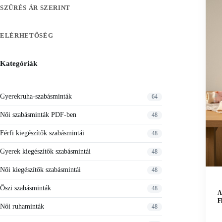
SZŰRÉS ÁR SZERINT
ELÉRHETŐSÉG
Kategóriák
Gyerekruha-szabásminták
64
Női szabásminták PDF-ben
48
Férfi kiegészítők szabásmintái
48
Gyerek kiegészítők szabásmintái
48
Női kiegészítők szabásmintái
48
Őszi szabásminták
48
A
F
Női ruhaminták
48