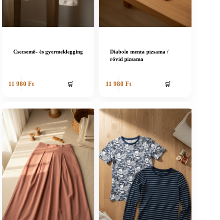
Csecsemő- és gyermeklegging
Diabolo menta pizsama /
rövid pizsama
🛒
🛒
11 980
Ft
11 980
Ft