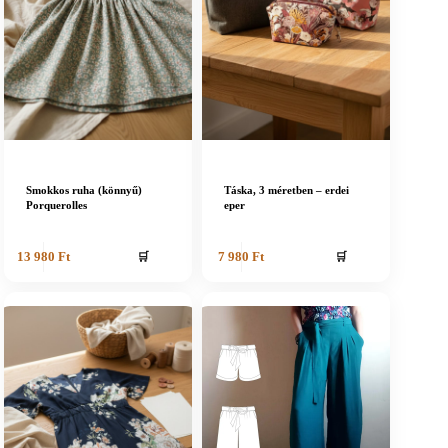
Smokkos ruha (könnyű)
Táska, 3 méretben – erdei
Porquerolles
eper
🛒
🛒
13 980
Ft
7 980
Ft