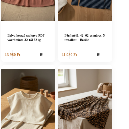
Eolya hosszú szoknya PDF-
Férfi póló, 42–62-es méret, 5
varróminta 32-től 52-ig
testalkat – Basilic
🛒
🛒
13 980
Ft
11 980
Ft