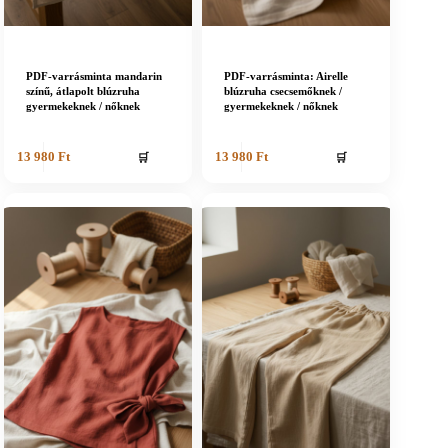
PDF-varrásminta mandarin
PDF-varrásminta: Airelle
színű, átlapolt blúzruha
blúzruha csecsemőknek /
gyermekeknek / nőknek
gyermekeknek / nőknek
🛒
🛒
13 980
Ft
13 980
Ft