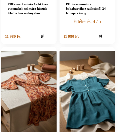
PDF-varrásminta 1–14 éves
PDF-varrásminta
gyermekek számára készült
bababugyihoz születéstől 24
Chabichou szoknyához
hónapos korig
Értékelés:
4
/ 5
🛒
🛒
11 980
Ft
11 980
Ft