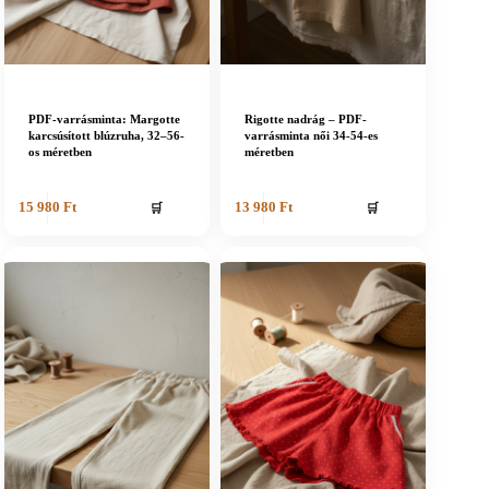
PDF-varrásminta: Margotte
Rigotte nadrág – PDF-
karcsúsított blúzruha, 32–56-
varrásminta női 34-54-es
os méretben
méretben
🛒
🛒
15 980
Ft
13 980
Ft