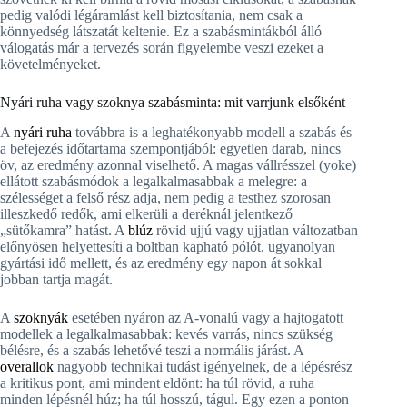
pedig valódi légáramlást kell biztosítania, nem csak a
könnyedség látszatát keltenie. Ez a szabásmintákból álló
válogatás már a tervezés során figyelembe veszi ezeket a
követelményeket.
Nyári ruha vagy szoknya szabásminta: mit varrjunk elsőként
A
nyári ruha
továbbra is a leghatékonyabb modell a szabás és
a befejezés időtartama szempontjából: egyetlen darab, nincs
öv, az eredmény azonnal viselhető. A magas vállrésszel (yoke)
ellátott szabásmódok a legalkalmasabbak a melegre: a
szélességet a felső rész adja, nem pedig a testhez szorosan
illeszkedő redők, ami elkerüli a deréknál jelentkező
„sütőkamra” hatást. A
blúz
rövid ujjú vagy ujjatlan változatban
előnyösen helyettesíti a boltban kapható pólót, ugyanolyan
gyártási idő mellett, és az eredmény egy napon át sokkal
jobban tartja magát.
A
szoknyák
esetében nyáron az A-vonalú vagy a hajtogatott
modellek a legalkalmasabbak: kevés varrás, nincs szükség
bélésre, és a szabás lehetővé teszi a normális járást. A
overallok
nagyobb technikai tudást igényelnek, de a lépésrész
a kritikus pont, ami mindent eldönt: ha túl rövid, a ruha
minden lépésnél húz; ha túl hosszú, tágul. Egy ezen a ponton