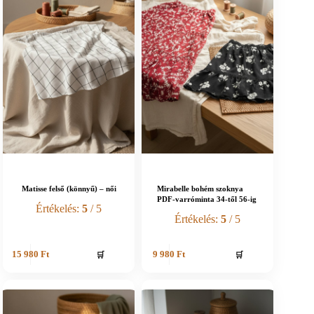
Matisse felső (könnyű) – női
Mirabelle bohém szoknya
PDF-varróminta 34-től 56-ig
Értékelés:
5
/ 5
Értékelés:
5
/ 5
🛒
🛒
15 980
Ft
9 980
Ft