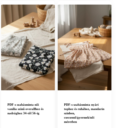
PDF-s szabásminta női
PDF-s szabásminta nyári
vanília színű overallhoz és
tophoz és ruhához, mandarin
nadrághoz 34-től 56-ig
színben,
csecsemő/gyermek/női
méretben