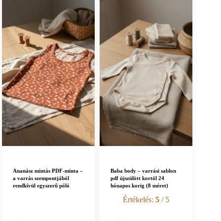
Ananász mintás PDF-minta –
Baba body – varrási sablon
a varrás szempontjából
pdf újszülött kortól 24
rendkívül egyszerű póló
hónapos korig (8 méret)
Értékelés:
5
/ 5