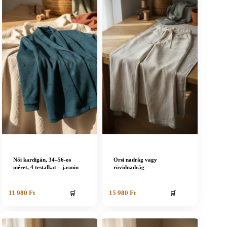
Női kardigán, 34–56-os
Orsi nadrág vagy
méret, 4 testalkat – jasmin
rövidnadrág
🛒
🛒
11 980
Ft
15 980
Ft