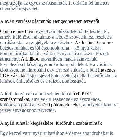
megrajzolja az egyes szabásminták 1. oldalán feltüntetett
ellenőrző négyzetet.
A nyári varrószabásminták elengedhetetlen tervezői
Comme une Fleur
egy olyan blúzkollekciót fejlesztett ki,
amely különösen alkalmas a lebegő szövetekhez, részletes
utasításokkal a szegélyek kezeléséhez.
Az Instinct Couture
betétes ruhákat és jól átgondolt ruha + könnyű kabát
kombinációkat kínál a városi és nyaralási időszak közötti
átmenetre.
A Lilikou
ugyanilyen magas színvonalú
kivitelezéssel készít gyermekruha-modelleket. Ha vásárlás
előtt szeretné kipróbálni egy tervező stílusát, a bolt
ingyenes
PDF-vázlatai
segítségével kötelezettség nélkül ellenőrizheti a
leírások érthetőségét és a rajzok pontosságát.
A férfiak számára a bolt szintén kínál
férfi PDF-
szabásmintákat
, amelyek illeszkednek az évszakhoz,
különösen pólókat és
férfi pólómodelleket
, amelyeket könnyű
jersey anyagokhoz terveztek.
A nyári ruhatár kiegészítése: fürdőruha-szabásminták
Egy kézzel varrt nyári ruhatárhoz érdemes strandruhákat is