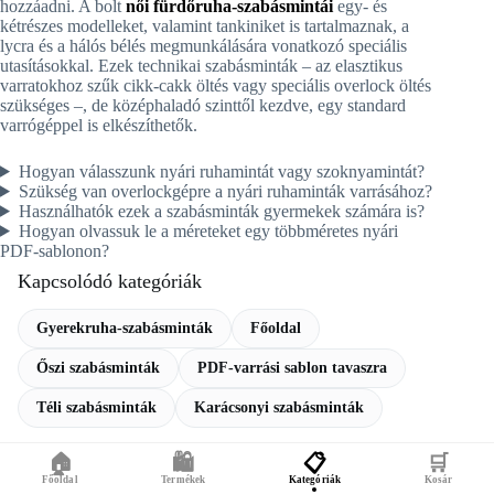
hozzáadni. A bolt
női fürdőruha-szabásmintái
egy- és
kétrészes modelleket, valamint tankiniket is tartalmaznak, a
lycra és a hálós bélés megmunkálására vonatkozó speciális
utasításokkal. Ezek technikai szabásminták – az elasztikus
varratokhoz szűk cikk-cakk öltés vagy speciális overlock öltés
szükséges –, de középhaladó szinttől kezdve, egy standard
varrógéppel is elkészíthetők.
Hogyan válasszunk nyári ruhamintát vagy szoknyamintát?
Szükség van overlockgépre a nyári ruhaminták varrásához?
Használhatók ezek a szabásminták gyermekek számára is?
Hogyan olvassuk le a méreteket egy többméretes nyári
PDF-sablonon?
Kapcsolódó kategóriák
Gyerekruha-szabásminták
Főoldal
Őszi szabásminták
PDF-varrási sablon tavaszra
Téli szabásminták
Karácsonyi szabásminták
🏠
🛍️
📋
🛒
Főoldal
Termékek
Kategóriák
Kosár