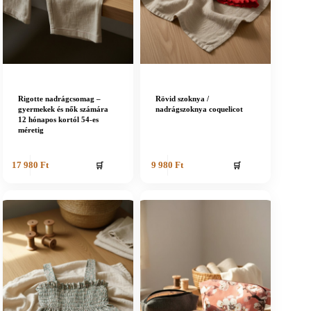
Rigotte nadrágcsomag –
Rövid szoknya /
gyermekek és nők számára
nadrágszoknya coquelicot
12 hónapos kortól 54-es
méretig
🛒
🛒
17 980
Ft
9 980
Ft