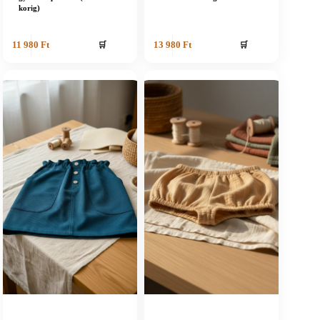
korig)
🛒
🛒
11 980
Ft
13 980
Ft