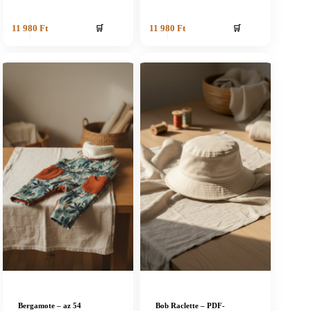
🛒
🛒
11 980
Ft
11 980
Ft
Bergamote – az 54
Bob Raclette – PDF-