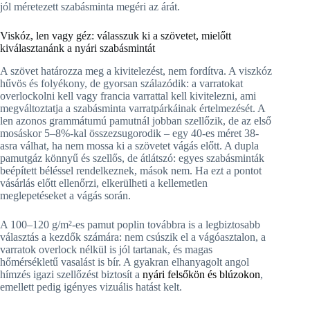
jól méretezett szabásminta megéri az árát.
Viskóz, len vagy géz: válasszuk ki a szövetet, mielőtt
kiválasztanánk a nyári szabásmintát
A szövet határozza meg a kivitelezést, nem fordítva. A viszkóz
hűvös és folyékony, de gyorsan szálazódik: a varratokat
overlockolni kell vagy francia varrattal kell kivitelezni, ami
megváltoztatja a szabásminta varratpárkáinak értelmezését. A
len azonos grammátumú pamutnál jobban szellőzik, de az első
mosáskor 5–8%-kal összezsugorodik – egy 40-es méret 38-
asra válhat, ha nem mossa ki a szövetet vágás előtt. A dupla
pamutgáz könnyű és szellős, de átlátszó: egyes szabásminták
beépített béléssel rendelkeznek, mások nem. Ha ezt a pontot
vásárlás előtt ellenőrzi, elkerülheti a kellemetlen
meglepetéseket a vágás során.
A 100–120 g/m²-es pamut poplin továbbra is a legbiztosabb
választás a kezdők számára: nem csúszik el a vágóasztalon, a
varratok overlock nélkül is jól tartanak, és magas
hőmérsékletű vasalást is bír. A gyakran elhanyagolt angol
hímzés igazi szellőzést biztosít a
nyári felsőkön és blúzokon
,
emellett pedig igényes vizuális hatást kelt.