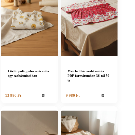
Litchi: póló, pulóver és ruha
Matcha blúz szabásminta
egy szabásmintában
PDF formátumban 36-tól 50-
ig
🛒
🛒
13 980
Ft
9 980
Ft