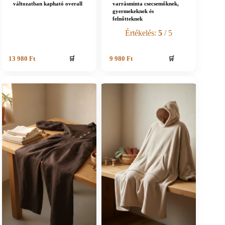
változatban kapható overall
varrásminta csecsemőknek,
gyermekeknek és
felnőtteknek
Értékelés:
5
/ 5
🛒
🛒
13 980
Ft
9 980
Ft