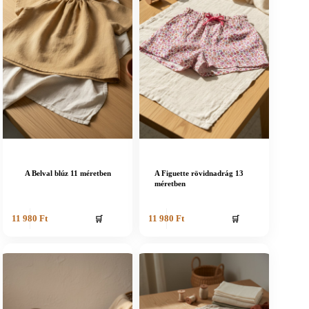
A Belval blúz 11 méretben
A Figuette rövidnadrág 13
méretben
🛒
🛒
11 980
Ft
11 980
Ft