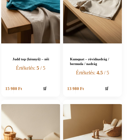
Judd top (könnyű) – női
Kumquat – rövidnadrág /
bermuda / nadrág
Értékelés:
5
/ 5
Értékelés:
4.5
/ 5
🛒
🛒
15 980
Ft
13 980
Ft