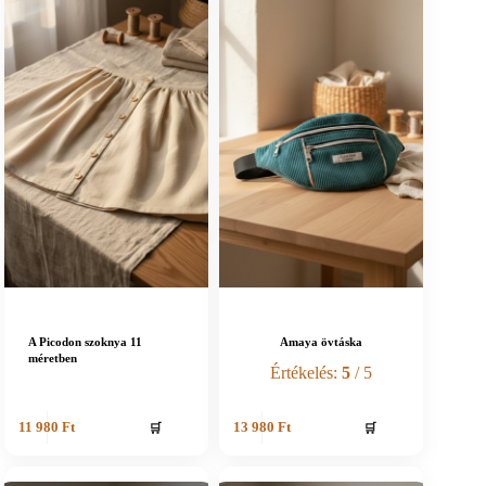
A Picodon szoknya 11
Amaya övtáska
méretben
Értékelés:
5
/ 5
🛒
🛒
11 980
Ft
13 980
Ft