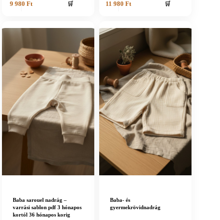
🛒
🛒
9 980
Ft
11 980
Ft
Baba sarouel nadrág –
Baba- és
varrási sablon pdf 3 hónapos
gyermekrövidnadrág
kortól 36 hónapos korig