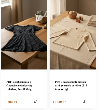
PDF-s szabásminta a
PDF-s szabásminta hosszú
Capucine rövid jersey
ujjú gyermek pólóhoz (2–9
ruhához, 34-től 56-ig
éves korig)
🛒
🛒
13 980
Ft
11 980
Ft