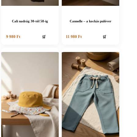
Cali nadrág 30-tól 58-ig
Cannelle – a kockás pulóver
🛒
🛒
9 980
Ft
11 980
Ft