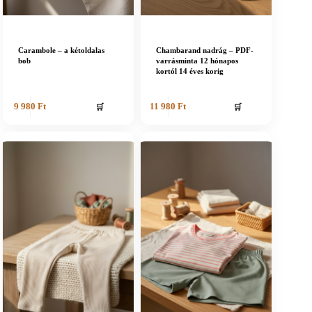
Carambole – a kétoldalas
Chambarand nadrág – PDF-
bob
varrásminta 12 hónapos
kortól 14 éves korig
🛒
🛒
9 980
Ft
11 980
Ft