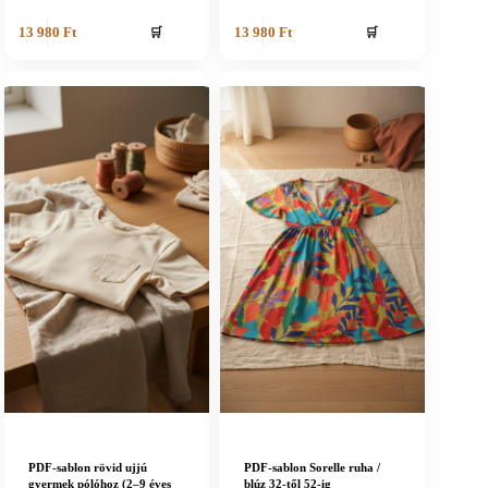
🛒
🛒
13 980
Ft
13 980
Ft
PDF-sablon rövid ujjú
PDF-sablon Sorelle ruha /
gyermek pólóhoz (2–9 éves
blúz 32-től 52-ig