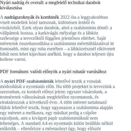
Nyári nadrág és overall: a megfelelő technikai darabok
kiválasztása
A
nadrágszoknyák és kombinék
2022 óta a leggyakrabban
viselt modellek közé tartoznak, különösen lenből és
viszkózból. Ezek olyan darabok, ahol a szabásminta döntő: a
vállpántok hossza, a karkivágás mélysége és a lábköz
szélessége a tervezőktől függően jelentősen eltérhet. Saját
méreteink összehasonlítása a szabásminta mérettáblázatával itt
fontosabb, mint egy ruha esetében – a lábközrésznél elkövetett
hibát nem lehet kijavítani anélkül, hogy a darabot teljesen újra
kellene varrni.
PDF formátum: valódi előnyök a nyári ruhatár varrásához
A
nyári PDF-szabásminták
lehetővé teszik a vonalak
módosítását a nyomtatás előtt. Ha több projektet is tervezünk a
szezonban, ez konkrét előnyt jelent: egyszer vásárolunk, a
testméretek változásának megfelelően nyomtatunk, és
elraktározzuk a következő évre. A több méretet tartalmazó
fájlok lehetővé teszik, hogy ugyanazon a szabásminta alapján
egy méretet a mellkasra, egy másikat pedig a csípőre
rajzoljunk, ami a kivágott papír szabásmintáknál nem
lehetséges. A standard A4-es nyomtatás külön beállítás nélkül
működik – ellenőrizze a méretarányt úgy, hogy először