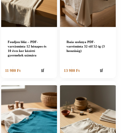
Foudjou blúz – PDF-
Ibaia szoknya PDF-
varrásminta 12 hónapos és
varróminta 32-től 52-ig (3
10 éves kor közötti
hosszúság)
gyermekek számára
🛒
🛒
11 980
Ft
13 980
Ft