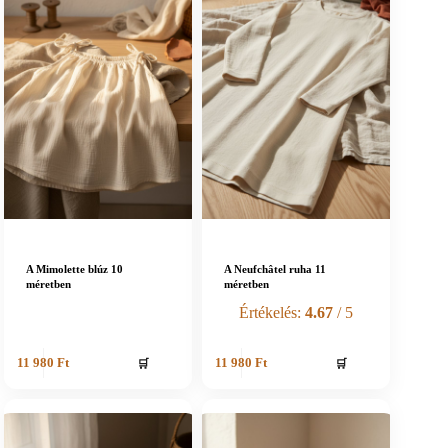
A Mimolette blúz 10
A Neufchâtel ruha 11
méretben
méretben
Értékelés:
4.67
/ 5
🛒
🛒
11 980
Ft
11 980
Ft