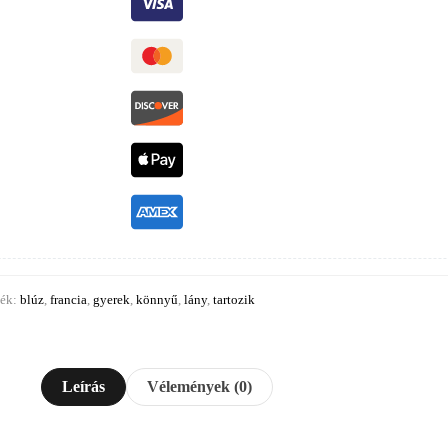
ék:
blúz
,
francia
,
gyerek
,
könnyű
,
lány
,
tartozik
Leírás
Vélemények (0)