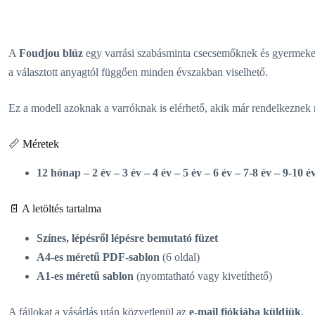
A
Foudjou blúz
egy varrási szabásminta csecsemőknek és gyermekek
a választott anyagtól függően minden évszakban viselhető.
Ez a modell azoknak a varróknak is elérhető, akik már rendelkeznek né
📏 Méretek
12 hónap – 2 év – 3 év – 4 év – 5 év – 6 év – 7-8 év – 9-10 é
📄 A letöltés tartalma
Színes, lépésről lépésre bemutató füzet
A4-es méretű PDF-sablon
(6 oldal)
A1-es méretű sablon
(nyomtatható vagy kivetíthető)
A fájlokat a vásárlás után közvetlenül az
e-mail fiókjába küldjük
.