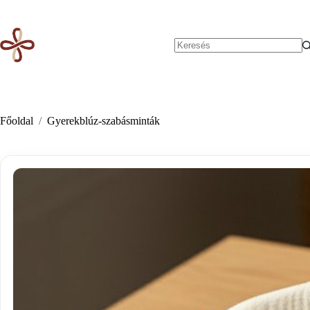
Skip
to
content
No
results
Főoldal
/
Gyerekblúz-szabásminták