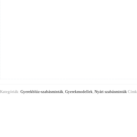
gyermekek
számára
mennyiség
Kategóriák:
Gyerekblúz-szabásminták
,
Gyerekmodellek
,
Nyári szabásminták
Címk