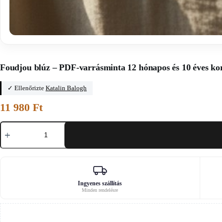
Főoldal
/
Gyerekblúz-szabásminták
Foudjou blúz – PDF-varrásminta 12 hónapos és 10 éves ko
✓ Ellenőrizte
Katalin Balogh
11 980
Ft
Foudjou
blúz
–
PDF-
varrásminta
12
hónapos
és
Ingyenes szállítás
Minden rendelésre
10
éves
kor
közötti