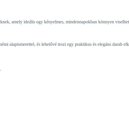
nek, amely ideális egy kényelmes, mindennapokban könnyen viselhető 
mi alapismerettel, és lehetővé teszi egy praktikus és elegáns darab elké
v