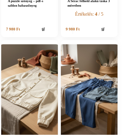
A puzzle szőnyeg – pdf-s
A Sérac félhold alakú táska 3
sablon babaszőnyeg
méretben
Értékelés:
4
/ 5
🛒
🛒
7 980
Ft
9 980
Ft