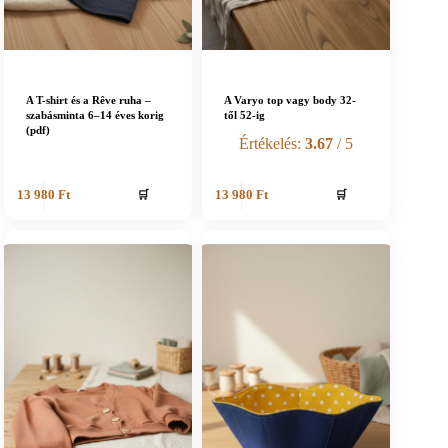
A T-shirt és a Rêve ruha –
A Varyo top vagy body 32-
szabásminta 6–14 éves korig
től 52-ig
(pdf)
Értékelés:
3.67
/ 5
🛒
🛒
13 980
Ft
13 980
Ft