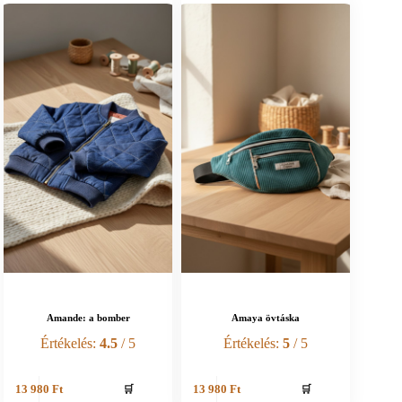
Amande: a bomber
Amaya övtáska
Értékelés:
4.5
/ 5
Értékelés:
5
/ 5
🛒
🛒
13 980
Ft
13 980
Ft