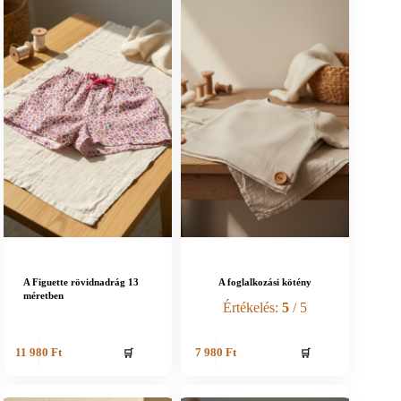
A Figuette rövidnadrág 13
A foglalkozási kötény
méretben
Értékelés:
5
/ 5
🛒
🛒
11 980
Ft
7 980
Ft