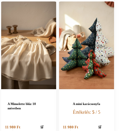
A Mimolette blúz 10
A mini karácsonyfa
méretben
Értékelés:
5
/ 5
🛒
🛒
11 980
Ft
11 980
Ft