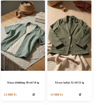
A laza (felül)ing 38-tól 54-ig
A Lory kabát 32-től 52-ig
🛒
🛒
13 980
Ft
13 980
Ft