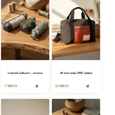
3 méretű tolltartó – etcetera
48 órás táska PDF-sablon
🛒
🛒
7 980
Ft
11 980
Ft