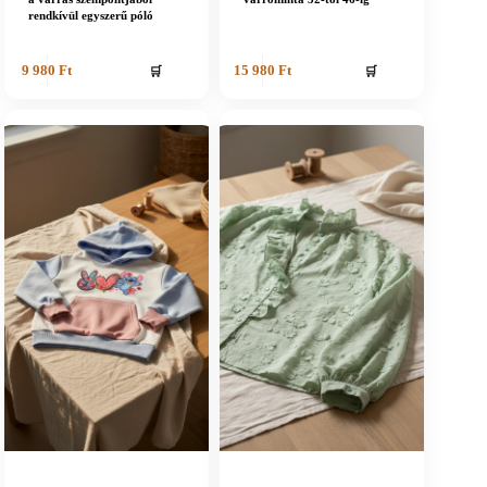
rendkívül egyszerű póló
🛒
🛒
9 980
Ft
15 980
Ft