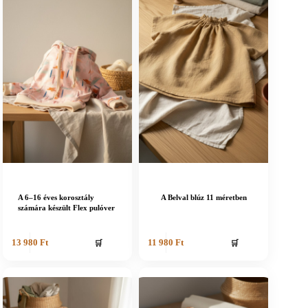
A 6–16 éves korosztály
A Belval blúz 11 méretben
számára készült Flex pulóver
🛒
🛒
13 980
Ft
11 980
Ft