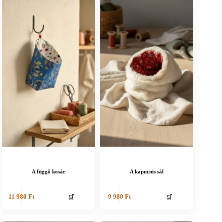
A függő kosár
A kapucnis sál
🛒
🛒
11 980
Ft
9 980
Ft