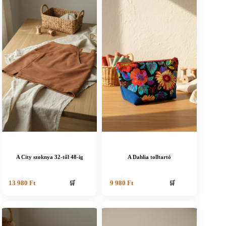
A City szoknya 32-től 48-ig
A Dahlia tolltartó
🛒
🛒
13 980
Ft
9 980
Ft