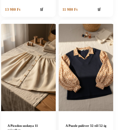
🛒
🛒
13 980
Ft
11 980
Ft
A Picodon szoknya 11
A Puzzle pulóver 32-től 52-ig
méretben