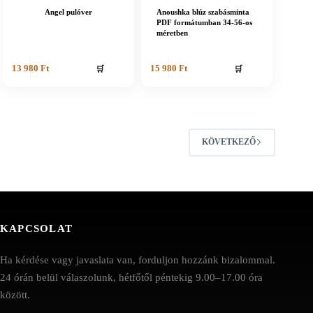
Angel pulóver
Anoushka blúz szabásminta
PDF formátumban 34-56-os
méretben
🛒
🛒
13 980
Ft
15 980
Ft
KÖVETKEZŐ
KAPCSOLAT
Ha kérdése vagy javaslata van, forduljon hozzánk bizalommal.
24 órán belül válaszolunk, hétfőtől péntekig 9.00–17.00 óra
között.