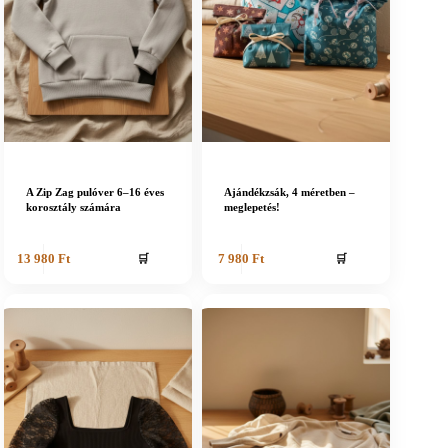
A Zip Zag pulóver 6–16 éves
Ajándékzsák, 4 méretben –
korosztály számára
meglepetés!
🛒
🛒
13 980
Ft
7 980
Ft