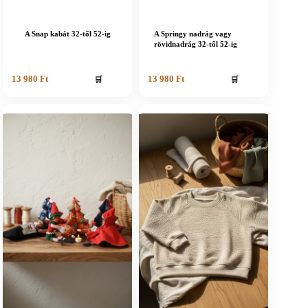
A Snap kabát 32-től 52-ig
A Springy nadrág vagy
rövidnadrág 32-től 52-ig
🛒
🛒
13 980
Ft
13 980
Ft