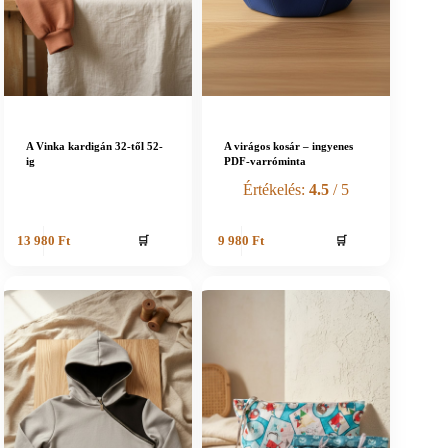
A Vinka kardigán 32-től 52-
A virágos kosár – ingyenes
ig
PDF-varróminta
Értékelés:
4.5
/ 5
🛒
🛒
13 980
Ft
9 980
Ft