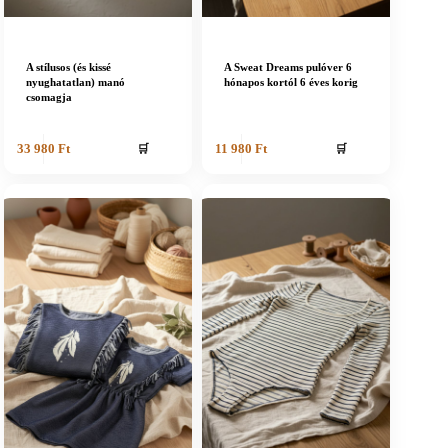
A stílusos (és kissé
A Sweat Dreams pulóver 6
nyughatatlan) manó
hónapos kortól 6 éves korig
csomagja
🛒
🛒
33 980
Ft
11 980
Ft