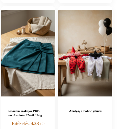
Amazilia szoknya PDF-
Analya, a bohóc jelmez
varrásminta 32-től 52-ig
Értékelés:
4.33
/ 5