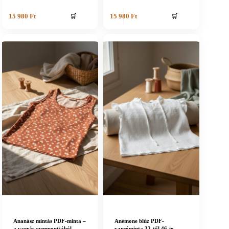
🛒
🛒
15 980
Ft
15 980
Ft
Ananász mintás PDF-minta –
Anémone blúz PDF-
a varrás szempontjából
varróminta 32-től 46-ig