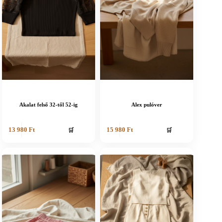
Akalat felső 32-től 52-ig
Alex pulóver
🛒
🛒
13 980
Ft
15 980
Ft