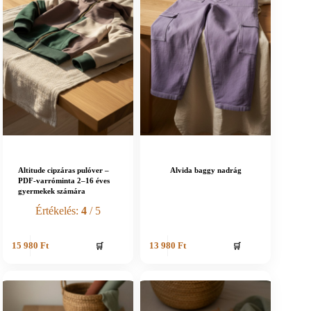
Altitude cipzáras pulóver –
Alvida baggy nadrág
PDF-varróminta 2–16 éves
gyermekek számára
Értékelés:
4
/ 5
🛒
🛒
15 980
Ft
13 980
Ft