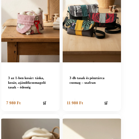
3 az 1-ben kosár: táska,
3 db tasak és pénztárca
kosár, ajándékcsomagoló
csomag – szafran
tasak – édesség
🛒
🛒
7 980
Ft
11 980
Ft