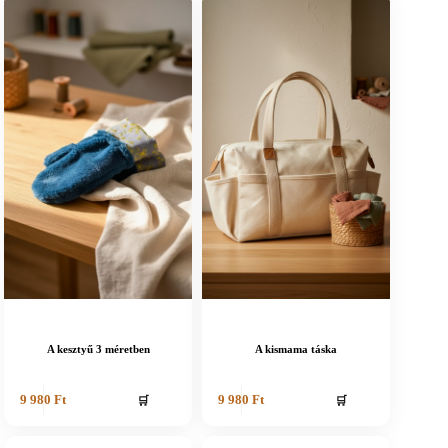
A kesztyű 3 méretben
A kismama táska
🛒
🛒
9 980
Ft
9 980
Ft