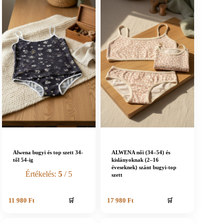
Alwena bugyi és top szett 34-
ALWENA női (34–54) és
től 54-ig
kislányoknak (2–16
éveseknek) szánt bugyi-top
Értékelés:
5
/ 5
szett
🛒
🛒
11 980
Ft
17 980
Ft