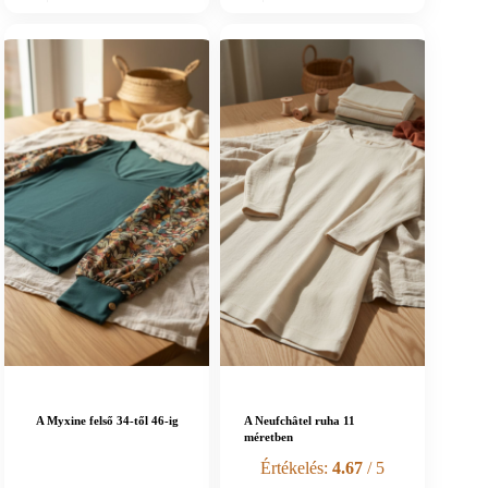
A Myxine felső 34-től 46-ig
A Neufchâtel ruha 11
méretben
Értékelés:
4.67
/ 5