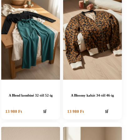
A Blend kombiné 32-től 52-ig
A Bloomy kabát 34-től 46-ig
🛒
🛒
13 980
Ft
13 980
Ft