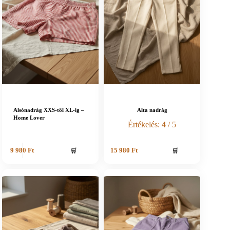
Alsónadrág XXS-től XL-ig –
Alta nadrág
Home Lover
Értékelés:
4
/ 5
🛒
🛒
9 980
Ft
15 980
Ft