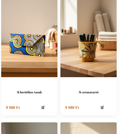
A borítékos tasak
A ceruzatartó
🛒
🛒
9 980
Ft
9 980
Ft