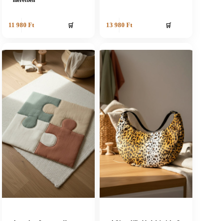
🛒
🛒
11 980
Ft
13 980
Ft