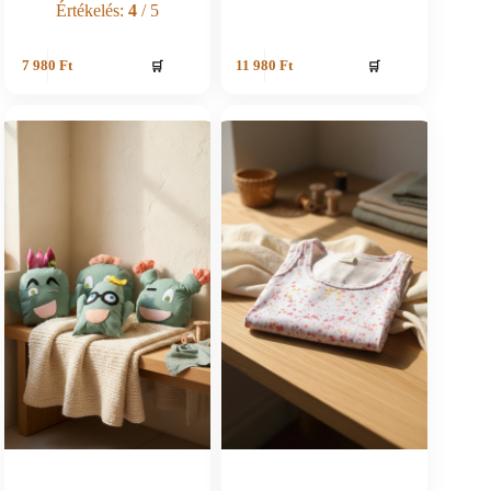
Értékelés:
4
/ 5
🛒
🛒
7 980
Ft
11 980
Ft