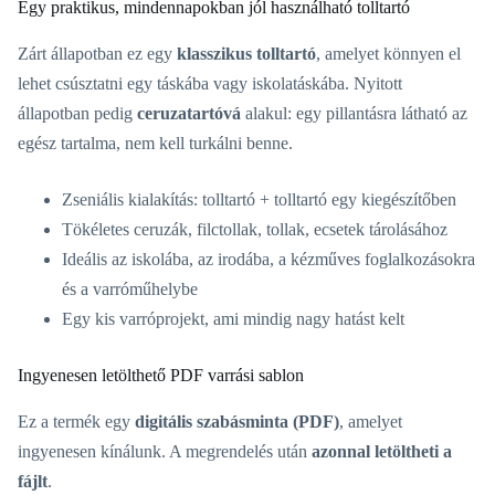
Egy praktikus, mindennapokban jól használható tolltartó
Zárt állapotban ez egy
klasszikus tolltartó
, amelyet könnyen el
lehet csúsztatni egy táskába vagy iskolatáskába. Nyitott
állapotban pedig
ceruzatartóvá
alakul: egy pillantásra látható az
egész tartalma, nem kell turkálni benne.
Zseniális kialakítás: tolltartó + tolltartó egy kiegészítőben
Tökéletes ceruzák, filctollak, tollak, ecsetek tárolásához
Ideális az iskolába, az irodába, a kézműves foglalkozásokra
és a varróműhelybe
Egy kis varróprojekt, ami mindig nagy hatást kelt
Ingyenesen letölthető PDF varrási sablon
Ez a termék egy
digitális szabásminta (PDF)
, amelyet
ingyenesen kínálunk. A megrendelés után
azonnal letöltheti a
fájlt
.