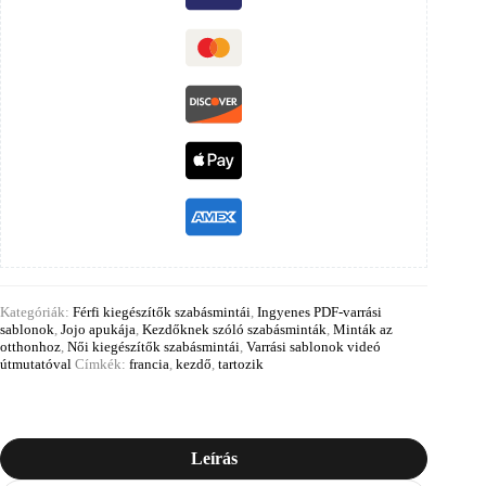
Kategóriák:
Férfi kiegészítők szabásmintái
,
Ingyenes PDF-varrási
sablonok
,
Jojo apukája
,
Kezdőknek szóló szabásminták
,
Minták az
otthonhoz
,
Női kiegészítők szabásmintái
,
Varrási sablonok videó
útmutatóval
Címkék:
francia
,
kezdő
,
tartozik
Leírás