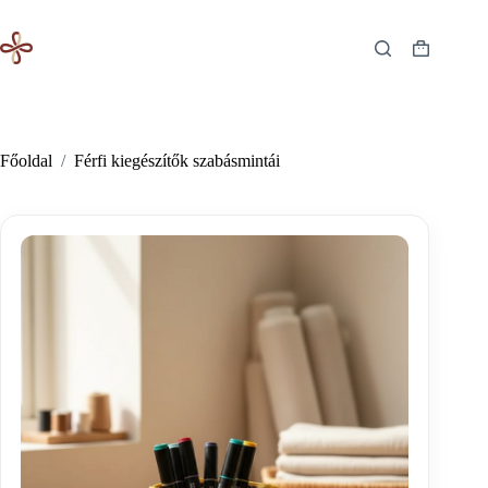
Skip
to
content
Shopping
cart
Főoldal
/
Férfi kiegészítők szabásmintái