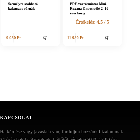
Személyre szabható
PDF-varrásminta: Mini-
kaktuszos párnák
Roxana lányos póló 2–16
éves korig
Értékelés:
4.5
/ 5
🛒
🛒
9 980
Ft
11 980
Ft
KAPCSOLAT
Ha kérdése vagy javaslata van, forduljon hozzánk bizalommal.
24 órán belül válaszolunk, hétfőtől péntekig 9.00–17.00 óra