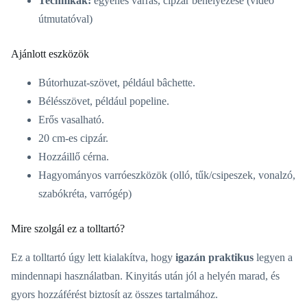
Technikák:
egyenes varrás, cipzár behelyezése (videó
útmutatóval)
Ajánlott eszközök
Bútorhuzat-szövet, például bâchette.
Bélésszövet, például popeline.
Erős vasalható.
20 cm-es cipzár.
Hozzáillő cérna.
Hagyományos varróeszközök (olló, tűk/csipeszek, vonalzó,
szabókréta, varrógép)
Mire szolgál ez a tolltartó?
Ez a tolltartó úgy lett kialakítva, hogy
igazán praktikus
legyen a
mindennapi használatban. Kinyitás után jól a helyén marad, és
gyors hozzáférést biztosít az összes tartalmához.