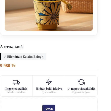
Főoldal
/
Férfi kiegészítők szabásmintái
A ceruzatartó
✓ Ellenőrizte
Katalin Balogh
9 980
Ft
Ingyenes szállítás
48 órán belül feladva
14 napos visszaküldés
Minden rendelésre
Gyors szállítás
Egyszerű és gyors