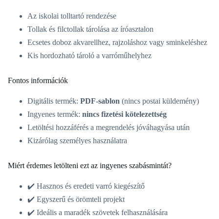
Az iskolai tolltartó rendezése
Tollak és filctollak tárolása az íróasztalon
Ecsetes doboz akvarellhez, rajzoláshoz vagy sminkeléshez
Kis hordozható tároló a varróműhelyhez
Fontos információk
Digitális termék:
PDF-sablon
(nincs postai küldemény)
Ingyenes termék:
nincs fizetési kötelezettség
Letöltési hozzáférés a megrendelés jóváhagyása után
Kizárólag személyes használatra
Miért érdemes letölteni ezt az ingyenes szabásmintát?
✔️ Hasznos és eredeti varró kiegészítő
✔️ Egyszerű és örömteli projekt
✔️ Ideális a maradék szövetek felhasználására