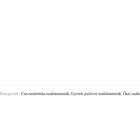
Kategóriák:
Csecsemőruha-szabásminták
,
Gyerek pulóver szabásminták
,
Őszi szab