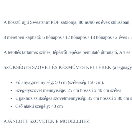
A hosszú ujjú Sweatshirt PDF-sablonja, 80-as/90-es évek stílusába
8 méretben kapható: 6 hónapos / 12 hónapos / 18 hónapos / 2 éves / 3 
A letöltés tartalma: színes, lépésről lépésre bemutató útmutató, A4-
SZÜKSÉGES SZÖVET ÉS KÉZMŰVES KELLÉKEK (a legnagyobb
Fő anyagmennyiség: 50 cm (szélesség 150 cm).
Szegélyszövet mennyisége: 25 cm hosszú x 40 cm széles
Ujjakhoz szükséges szövetmennyiség: 35 cm hosszú x 80 cm s
Cső alakú szegély: 40 cm
AJÁNLOTT SZÖVETEK E MODELLHEZ: