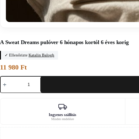
Főoldal
/
Csecsemőruha-szabásminták
A Sweat Dreams pulóver 6 hónapos kortól 6 éves korig
✓ Ellenőrizte
Katalin Balogh
11 980
Ft
A
Sweat
Dreams
pulóver
6
hónapos
kortól
6
Ingyenes szállítás
Minden rendelésre
éves
korig
mennyiség