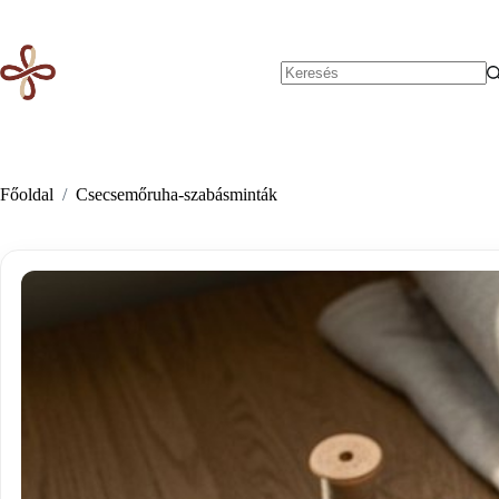
Skip
to
content
No
results
Főoldal
/
Csecsemőruha-szabásminták