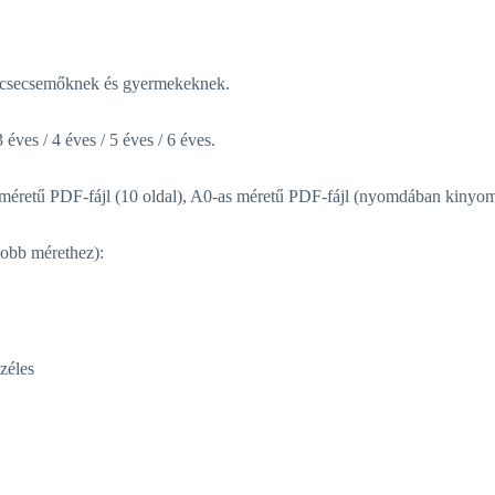
n, csecsemőknek és gyermekeknek.
éves / 4 éves / 5 éves / 6 éves.
es méretű PDF-fájl (10 oldal), A0-as méretű PDF-fájl (nyomdában kinyomt
 mérethez):
zéles