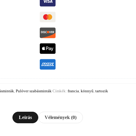
ásminták
,
Pulóver szabásminták
Címkék:
francia
,
könnyű
,
tartozik
Leírás
Vélemények (0)