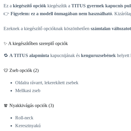
Ez a
kiegészítő opciók
kiegészítik a
TITUS gyermek kapucnis puló
👉
Figyelem: ez a modell önmagában nem használható
. Kizáról
Ezeknek a kiegészítő opcióknak köszönhetően
számtalan változatot
✨ A kiegészítőben szereplő opciók
🔁
A TITUS alapminta
kapucnijának és
kenguruzsebének
helyett 
👕 Zseb opciók (2)
Oldalra rávarrt, lekerekített zsebek
Mellkasi zseb
🧣 Nyakkivágás opciók (3)
Roll-neck
Keresztnyakú