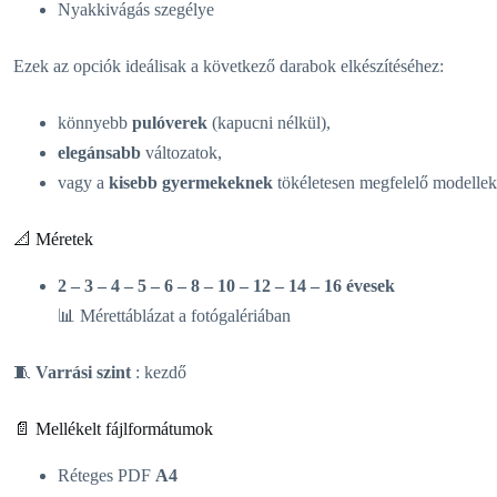
Nyakkivágás szegélye
Ezek az opciók ideálisak a következő darabok elkészítéséhez:
könnyebb
pulóverek
(kapucni nélkül),
elegánsabb
változatok,
vagy a
kisebb gyermekeknek
tökéletesen megfelelő modellek
📐 Méretek
2 – 3 – 4 – 5 – 6 – 8 – 10 – 12 – 14 – 16 évesek
📊 Mérettáblázat a fotógalériában
🧵
Varrási szint
: kezdő
📄 Mellékelt fájlformátumok
Réteges PDF
A4