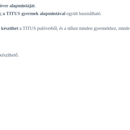
ver alapmintáját
.
ag
a TITUS gyermek alapmintával
együtt használható.
 készíthet
a TITUS pulóverből, és a stílust minden gyermekhez, minde
készíthető.