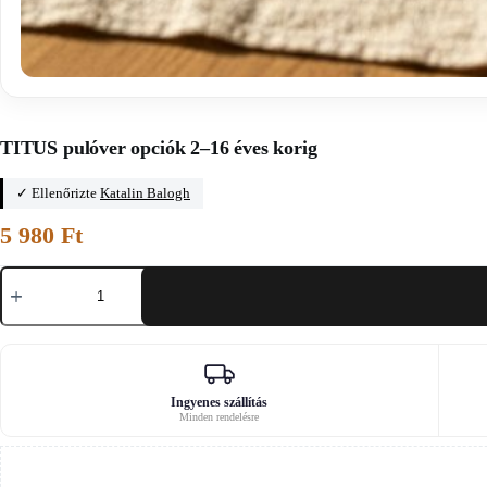
Főoldal
/
Atelier Adriette
TITUS pulóver opciók 2–16 éves korig
✓ Ellenőrizte
Katalin Balogh
5 980
Ft
TITUS
pulóver
opciók
2–
16
éves
korig
mennyiség
Ingyenes szállítás
Minden rendelésre