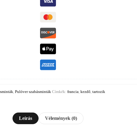
ásminták
,
Pulóver szabásminták
Címkék:
francia
,
kezdő
,
tartozik
Leírás
Vélemények (0)