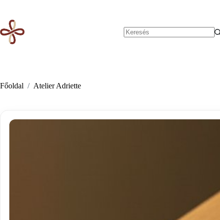
Skip
to
content
No
results
Főoldal
/
Atelier Adriette