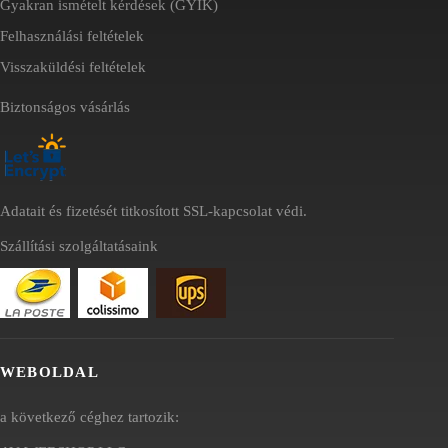
Gyakran ismételt kérdések (GYIK)
Felhasználási feltételek
Visszaküldési feltételek
Biztonságos vásárlás
Adatait és fizetését titkosított SSL-kapcsolat védi.
Szállítási szolgáltatásaink
WEBOLDAL
a következő céghez tartozik: