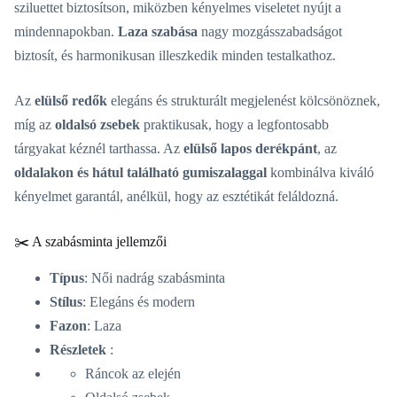
sziluettet biztosítson, miközben kényelmes viseletet nyújt a
mindennapokban.
Laza szabása
nagy mozgásszabadságot
biztosít, és harmonikusan illeszkedik minden testalkathoz.
Az
elülső redők
elegáns és strukturált megjelenést kölcsönöznek,
míg az
oldalsó zsebek
praktikusak, hogy a legfontosabb
tárgyakat kéznél tarthassa. Az
elülső lapos derékpánt
, az
oldalakon és hátul található gumiszalaggal
kombinálva kiváló
kényelmet garantál, anélkül, hogy az esztétikát feláldozná.
✂️ A szabásminta jellemzői
Típus
: Női nadrág szabásminta
Stílus
: Elegáns és modern
Fazon
: Laza
Részletek
:
Ráncok az elején