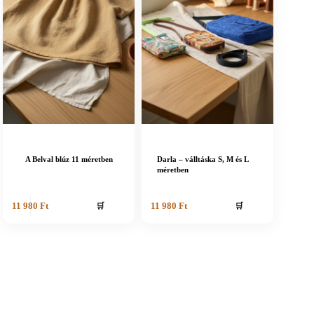
A Belval blúz 11 méretben
Darla – válltáska S, M és L
méretben
🛒
🛒
11 980
Ft
11 980
Ft