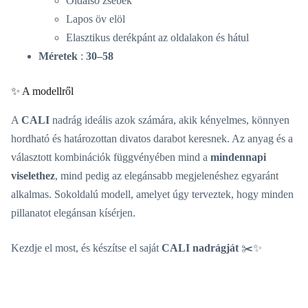
Oldalsó zsebek
Lapos öv elöl
Elasztikus derékpánt az oldalakon és hátul
Méretek
:
30–58
✨ A modellről
A
CALI
nadrág ideális azok számára, akik kényelmes, könnyen
hordható és határozottan divatos darabot keresnek. Az anyag és a
választott kombinációk függvényében mind a
mindennapi
viselethez
, mind pedig az elegánsabb megjelenéshez egyaránt
alkalmas. Sokoldalú modell, amelyet úgy terveztek, hogy minden
pillanatot elegánsan kísérjen.
Kezdje el most, és készítse el saját
CALI nadrágját
✂️✨