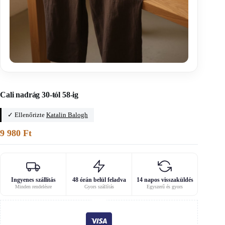
Főoldal
/
A0-s szabásminták
Cali nadrág 30-tól 58-ig
✓ Ellenőrizte
Katalin Balogh
9 980
Ft
Ingyenes szállítás
48 órán belül feladva
14 napos visszaküldés
Minden rendelésre
Gyors szállítás
Egyszerű és gyors