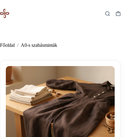
Skip
to
content
Shopping
cart
Főoldal
/
A0-s szabásminták