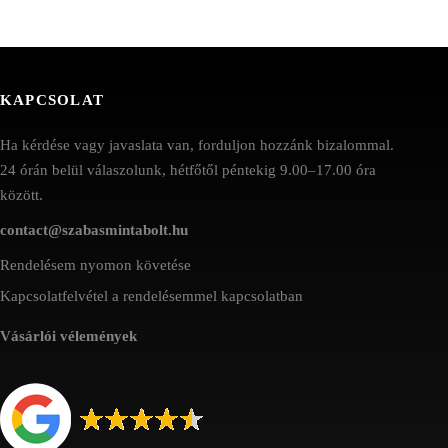
KAPCSOLAT
Ha kérdése vagy javaslata van, forduljon hozzánk bizalommal.
24 órán belül válaszolunk, hétfőtől péntekig 9.00–17.00 óra
között.
contact@szabasmintabolt.hu
Rendelésem nyomon követése
Kapcsolatfelvétel a rendelésemmel kapcsolatban
Vásárlói vélemények