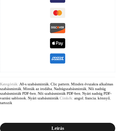
Kategóriák:
A0-s szabásminták
,
Clic pattern
,
Minden évszakra alkalmas
szabásminták
,
Minták az irodába
,
Nadrágszabásminták
,
Női nadrág
szabásminták PDF-ben
,
Női szabásminták PDF-ben
,
Nyári nadrág PDF-
varrási sablonok
,
Nyári szabásminták
Címkék:
angol
,
francia
,
könnyű
,
tartozik
Leírás