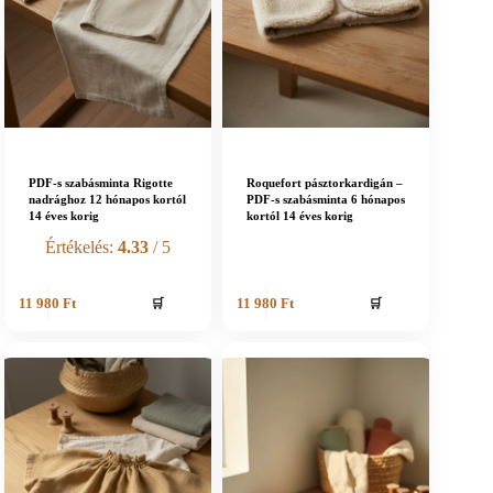
PDF-s szabásminta Rigotte
Roquefort pásztorkardigán –
nadrághoz 12 hónapos kortól
PDF-s szabásminta 6 hónapos
14 éves korig
kortól 14 éves korig
Értékelés:
4.33
/ 5
🛒
🛒
11 980
Ft
11 980
Ft