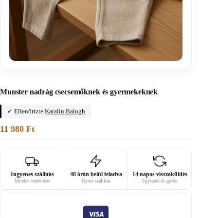
Főoldal
/
A0-s szabásminták
Munster nadrág csecsemőknek és gyermekeknek
✓ Ellenőrizte
Katalin Balogh
11 980
Ft
Ingyenes szállítás
48 órán belül feladva
14 napos visszaküldés
Minden rendelésre
Gyors szállítás
Egyszerű és gyors