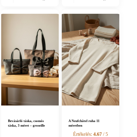
Bevásárló táska, csomós
A Neufchâtel ruha 11
táska, 3 méret – groseille
méretben
Értékelés:
4.67
/ 5