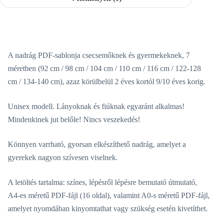
A nadrág PDF-sablonja csecsemőknek és gyermekeknek, 7
méretben (92 cm / 98 cm / 104 cm / 110 cm / 116 cm / 122-128
cm / 134-140 cm), azaz körülbelül 2 éves kortól 9/10 éves korig.
Unisex modell. Lányoknak és fiúknak egyaránt alkalmas!
Mindenkinek jut belőle! Nincs veszekedés!
Könnyen varrható, gyorsan elkészíthető nadrág, amelyet a
gyerekek nagyon szívesen viselnek.
A letöltés tartalma: színes, lépésről lépésre bemutató útmutató,
A4-es méretű PDF-fájl (16 oldal), valamint A0-s méretű PDF-fájl,
amelyet nyomdában kinyomtathat vagy szükség esetén kivetíthet.