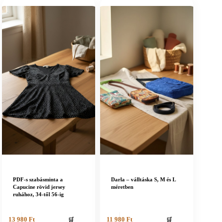
PDF-s szabásminta a
Darla – válltáska S, M és L
Capucine rövid jersey
méretben
ruhához, 34-től 56-ig
🛒
🛒
13 980
Ft
11 980
Ft