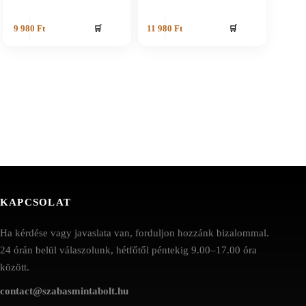
🛒
🛒
9 980
Ft
11 980
Ft
KAPCSOLAT
Ha kérdése vagy javaslata van, forduljon hozzánk bizalommal.
24 órán belül válaszolunk, hétfőtől péntekig 9.00–17.00 óra
között.
contact@szabasmintabolt.hu