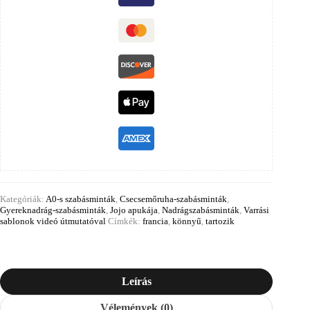
Kategóriák:
A0-s szabásminták
,
Csecsemőruha-szabásminták
,
Gyereknadrág-szabásminták
,
Jojo apukája
,
Nadrágszabásminták
,
Varrási
sablonok videó útmutatóval
Címkék:
francia
,
könnyű
,
tartozik
Leírás
Vélemények (0)