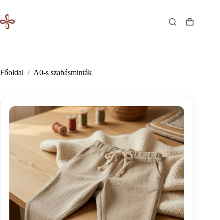
Skip
to
content
Shopping
cart
Főoldal
/
A0-s szabásminták