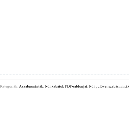
Kategóriák:
A szabásminták
,
Női kabátok PDF-sablonjai
,
Női pulóver szabásmintá