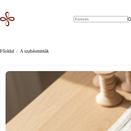
Skip
to
content
No
results
Főoldal
/
A szabásminták