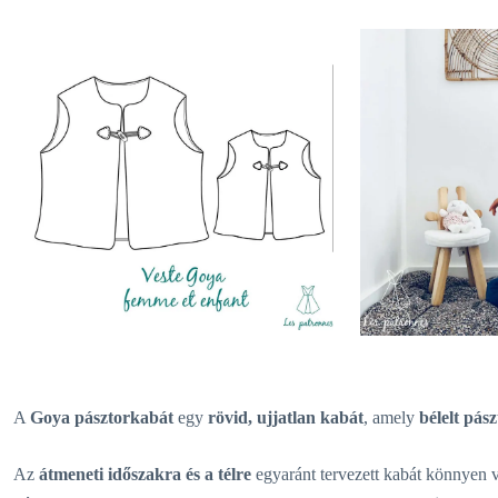
A
Goya pásztorkabát
egy
rövid, ujjatlan kabát
, amely
bélelt pás
Az
átmeneti időszakra és a télre
egyaránt tervezett kabát könnyen