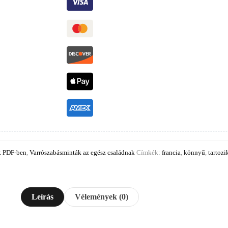
k PDF-ben
,
Varrószabásminták az egész családnak
Címkék:
francia
,
könnyű
,
tartozi
Leírás
Vélemények (0)