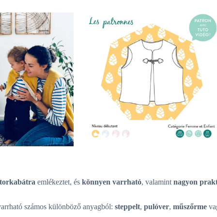
ztorkabátra
emlékeztet, és
könnyen varrható
, valamint
nagyon prakt
 varrható számos különböző anyagból:
steppelt
,
pulóver
,
műszőrme
va