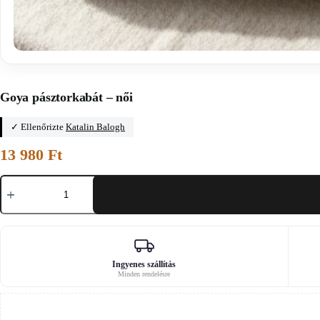
Főoldal
/
A szabásminták
Goya pásztorkabát – női
✓ Ellenőrizte
Katalin Balogh
13 980
Ft
Goya
pásztorkabát
–
női
mennyiség
Ingyenes szállítás
Minden rendelésre