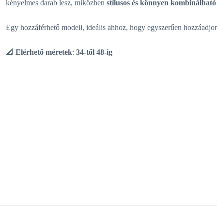
kényelmes darab lesz, miközben
stílusos és könnyen kombinálható
Egy hozzáférhető modell, ideális ahhoz, hogy egyszerűen hozzáadjon eg
📐
Elérhető méretek
:
34-től 48-ig