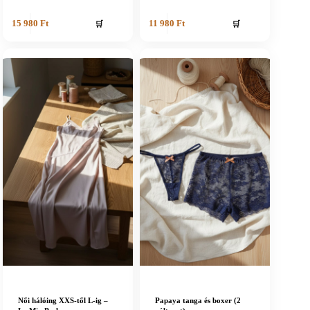
🛒
🛒
15 980
Ft
11 980
Ft
Női hálóing XXS-től L-ig –
Papaya tanga és boxer (2