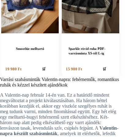
Smoothie melltartó
Sparkle rövid ruha PDF-
varrásminta XS-től L-ig
🛒
🛒
19 980
Ft
15 980
Ft
Varrási szabásminták Valentin-napra: fehérneműk, romantikus
ruhák és kézzel készített ajándékok
A Valentin-nap február 14-én van. Ez a határidő mindent
megváltoztat a projekt kiválasztásában. Ha három héttel
korábban kezdjük el, akkor egy viszkóz szegélyes ruhát is
meg tudunk varrni, minden finomítással együtt. Egy hét elég
egy melltartó-bugyi fehérnemű szett elkészítéséhez. Két-
három nap alatt pedig elkészíthető egy varrt ajándék:
lenvászon tasak, levendulás szív, csipkés fejpánt. A
Valentin-
napra készült szabásminták
, amelyek itt elérhetők, lefedik