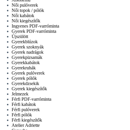
Női pulóverek
Női topok / pólók
Női kabátok
Női kiegészítők
Ingyenes PDF-varróminta
Gyerek PDF-varróminta
Újszülött
Gyerekblúzok
Gyerek szoknyák
Gyerek nadrágok
Gyerekpizsamák
Gyerekkabátok
Gyerekruhák
Gyerek pulóverek
Gyerek pólók
Gyerekdzsekik
Gyerek kiegészítők
Jelmezek
Férfi PDF-varróminta
Férfi kabátok
Férfi pulóverek
Férfi pólók
Férfi kiegészítők
Atelier Adriette