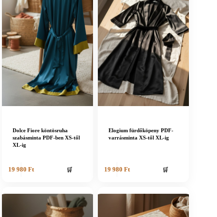
Dolce Fiore köntösruha
Elogium fürdőköpeny PDF-
szabásminta PDF-ben XS-től
varrásminta XS-től XL-ig
XL-ig
🛒
🛒
19 980
Ft
19 980
Ft