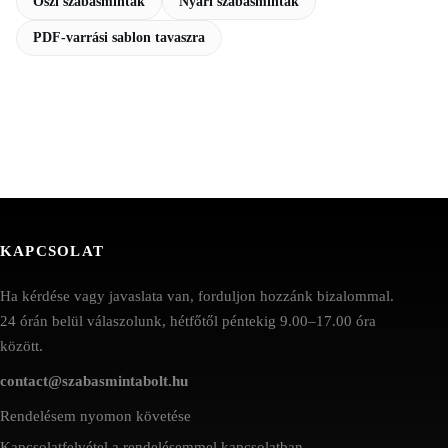
Őszi szabásminták
Nyári szabásminták
PDF-varrási sablon tavaszra
KAPCSOLAT
Ha kérdése vagy javaslata van, forduljon hozzánk bizalommal.
24 órán belül válaszolunk, hétfőtől péntekig 9.00–17.00 óra
között.
contact@szabasmintabolt.hu
Rendelésem nyomon követése
Kapcsolatfelvétel a rendelésemmel kapcsolatban