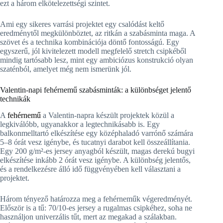
ezt a három elkötelezettségi szintet.
Ami egy sikeres varrási projektet egy csalódást keltő
eredménytől megkülönböztet, az ritkán a szabásminta maga. A
szövet és a technika kombinációja döntő fontosságú. Egy
egyszerű, jól kivitelezett modell megfelelő stretch csipkéből
mindig tartósabb lesz, mint egy ambiciózus konstrukció olyan
szaténból, amelyet még nem ismerünk jól.
Valentin-napi fehérnemű szabásminták: a különbséget jelentő
technikák
A
fehérnemű
a Valentin-napra készült projektek közül a
legkiválóbb, ugyanakkor a legtechnikásabb is. Egy
balkonmelltartó elkészítése egy középhaladó varrónő számára
5–8 órát vesz igénybe, és tucatnyi darabot kell összeállítania.
Egy 200 g/m²-es jersey anyagból készült, magas derekú bugyi
elkészítése inkább 2 órát vesz igénybe. A különbség jelentős,
és a rendelkezésre álló idő függvényében kell választani a
projektet.
Három tényező határozza meg a fehérneműk végeredményét.
Először is a tű: 70/10-es jersey a rugalmas csipkéhez, soha ne
használjon univerzális tűt, mert az megakad a szálakban.