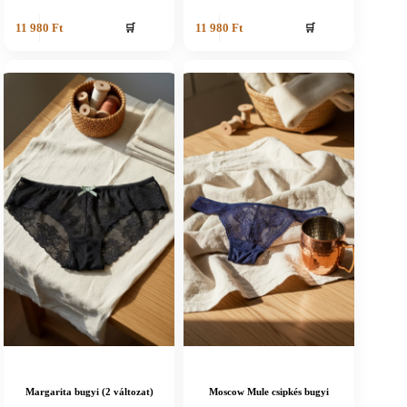
🛒
🛒
11 980
Ft
11 980
Ft
Margarita bugyi (2 változat)
Moscow Mule csipkés bugyi