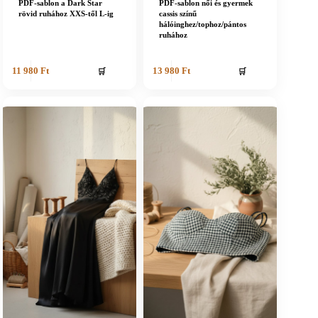
PDF-sablon a Dark Star
PDF-sablon női és gyermek
rövid ruhához XXS-től L-ig
cassis színű
hálóinghez/tophoz/pántos
ruhához
🛒
🛒
11 980
Ft
13 980
Ft