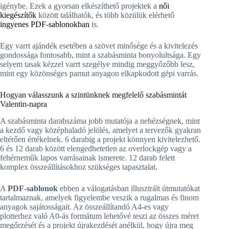
igénybe. Ezek a gyorsan elkészíthető projektek a
női
kiegészítők
között találhatók, és több közülük elérhető
ingyenes PDF-sablonokban
is.
Egy varrt ajándék esetében a szövet minősége és a kivitelezés
gondossága fontosabb, mint a szabásminta bonyolultsága. Egy
selyem tasak kézzel varrt szegélye mindig meggyőzőbb lesz,
mint egy közönséges pamut anyagon elkapkodott gépi varrás.
Hogyan válasszunk a szintünknek megfelelő szabásmintát
Valentin-napra
A szabásminta darabszáma jobb mutatója a nehézségnek, mint
a kezdő vagy középhaladó jelölés, amelyet a tervezők gyakran
eltérően értékelnek. 6 darabig a projekt könnyen kivitelezhető.
6 és 12 darab között elengedhetetlen az overlockgép vagy a
fehérneműk lapos varrásainak ismerete. 12 darab felett
komplex összeállításokhoz szükséges tapasztalat.
A
PDF-sablonok
ebben a válogatásban illusztrált útmutatókat
tartalmaznak, amelyek figyelembe veszik a rugalmas és finom
anyagok sajátosságait. Az összeállítandó A4-es vagy
plotterhez való A0-ás formátum lehetővé teszi az összes méret
megőrzését és a projekt újrakezdését anélkül, hogy újra meg