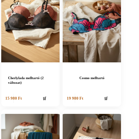
Cherlylada melltartó (2
Cosmo melltartó
változat)
🛒
🛒
15 980
Ft
19 980
Ft