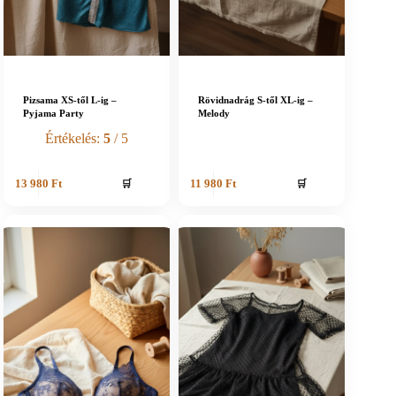
Pizsama XS-től L-ig –
Rövidnadrág S-től XL-ig –
Pyjama Party
Melody
Értékelés:
5
/ 5
🛒
🛒
13 980
Ft
11 980
Ft