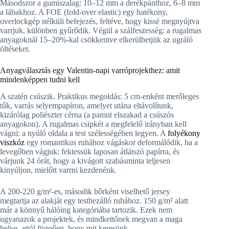
Másodszor a gumiszalag: 10–12 mm a derékpánthoz, 6–8 mm
a lábakhoz. A FOE (fold-over elastic) egy hatékony,
overlockgép nélküli befejezés, feltéve, hogy kissé megnyújtva
varrjuk, különben gyűrődik. Végül a szálfeszesség: a rugalmas
anyagoknál 15–20%-kal csökkentve elkerülhetjük az ugráló
öltéseket.
Anyagválasztás egy Valentin-napi varróprojekthez: amit
mindenképpen tudni kell
A szatén csúszik. Praktikus megoldás: 5 cm-enként merőleges
tűk, varrás selyempapíron, amelyet utána eltávolítunk,
kizárólag poliészter cérna (a pamut elszakad a csúszós
anyagokon). A rugalmas csipkét a megfelelő irányban kell
vágni: a nyúló oldala a test szélességében legyen. A
folyékony
viszkóz
egy romantikus ruhához vágáskor deformálódik, ha a
levegőben vágjuk: fektessük laposan átlátszó papírra, és
várjunk 24 órát, hogy a kivágott szabásminta teljesen
kinyúljon, mielőtt varrni kezdenénk.
A 200-220 g/m²-es, második bőrként viselhető jersey
megtartja az alakját egy testhezálló ruhához. 150 g/m² alatt
már a könnyű hálóing kategóriába tartozik. Ezek nem
ugyanazok a projektek, és mindkettőnek megvan a maga
helye, attól függően, hogy mit keresünk.