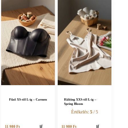
Fűző XS-től L-ig – Carmen
Hálóing XXS-től L-ig –
Spring Bloom
Értékelés:
5
/ 5
🛒
🛒
11 980
Ft
11 980
Ft