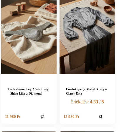
Férfi alsónadrág XS-től L-ig
Fürdőköpeny XS-től XL-ig –
– Shine Like a Diamond
Classy Dita
Értékelés:
4.33
/ 5
🛒
🛒
11 980
Ft
15 980
Ft