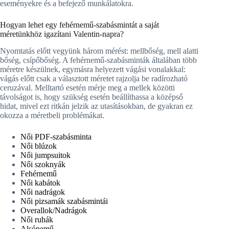
eseményekre és a befejező munkálatokra.
Hogyan lehet egy fehérnemű-szabásmintát a saját
méretünkhöz igazítani Valentin-napra?
Nyomtatás előtt vegyünk három mérést: mellbőség, mell alatti
bőség, csípőbőség. A fehérnemű-szabásminták általában több
méretre készülnek, egymásra helyezett vágási vonalakkal:
vágás előtt csak a választott méretet rajzolja be radírozható
ceruzával. Melltartó esetén mérje meg a mellek közötti
távolságot is, hogy szükség esetén beállíthassa a középső
hidat, mivel ezt ritkán jelzik az utasításokban, de gyakran ez
okozza a méretbeli problémákat.
Női PDF-szabásminta
Női blúzok
Női jumpsuitok
Női szoknyák
Fehérnemű
Női kabátok
Női nadrágok
Női pizsamák szabásmintái
Overallok/Nadrágok
Női ruhák
Alsónemű