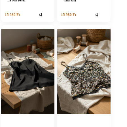
La Mia Perla
változat)
🛒
🛒
15 980
Ft
15 980
Ft