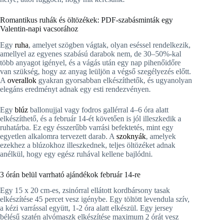
Romantikus ruhák és öltözékek: PDF-szabásminták egy
Valentin-napi vacsorához
Egy
ruha
, amelyet szögben vágtak, olyan eséssel rendelkezik,
amellyel az egyenes szabású darabok nem, de 30–50%-kal
több anyagot igényel, és a vágás után egy nap pihenőidőre
van szükség, hogy az anyag leüljön a végső szegélyezés előtt.
A
overallok
gyakran gyorsabban elkészíthetők, és ugyanolyan
elegáns eredményt adnak egy esti rendezvényen.
Egy
blúz
ballonujjal vagy fodros gallérral 4–6 óra alatt
elkészíthető, és a február 14-ét követően is jól illeszkedik a
ruhatárba. Ez egy ésszerűbb varrási befektetés, mint egy
egyetlen alkalomra tervezett darab. A
szoknyák
, amelyek
ezekhez a blúzokhoz illeszkednek, teljes öltözéket adnak
anélkül, hogy egy egész ruhával kellene bajlódni.
3 órán belül varrható ajándékok február 14-re
Egy 15 x 20 cm-es, zsinórral ellátott kordbársony tasak
elkészítése 45 percet vesz igénybe. Egy töltött levendula szív,
a kézi varrással együtt, 1-2 óra alatt elkészül. Egy jersey
bélésű szatén alvómaszk elkészítése maximum 2 órát vesz