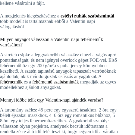
kellene vásárolni a fájlt.
A megjelenés kiegészítéséhez a
estélyi ruhák szabásmintái
több modellt is tartalmaznak ebből a Valentin-napi
válogatásból.
Milyen anyagot válasszon a Valentin-napi fehérneműk
varrásához?
A stretch csipke a leggyakoribb választás: elnézi a vágás apró
pontatlanságait, és nem igényel overlock gépet FOE-vel. Első
fehérneműhöz egy 200 g/m²-es puha jersey könnyebben
kezelhető. A szatén tapintású anyagok tapasztalt varrónőknek
ajánlottak, akik már dolgoztak csúszós anyagokkal. A
fehérneműk
és a
fehérnemű szabásminták
megadják az egyes
modellekhez ajánlott anyagokat.
Mennyi időbe telik egy Valentin-napi ajándék varrása?
A tartomány széles: 45 perc egy egyszerű tasakhoz, 2 óra egy
bélelt éjszakai maszkhoz, 4–6 óra egy romantikus blúzhoz, 5–
8 óra egy teljes fehérnemű-szetthez. A gyakorlati szabály:
válasszon olyan projektet, amelynek becsült időtartama a
rendelkezésre álló idő felét teszi ki, hogy legyen idő a váratlan