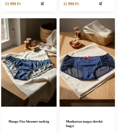
🛒
🛒
15 980
Ft
11 980
Ft
Mango Fizz bloomer nadrág
Manhattan magas derekú
bugyi