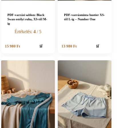
PDF-varrási sablon: Black
PDF-varrásminta bustier XS-
Swan estélyi ruha, XS-től M-
től L-ig – Number One
ig
Értékelés:
4
/ 5
🛒
🛒
15 980
Ft
13 980
Ft