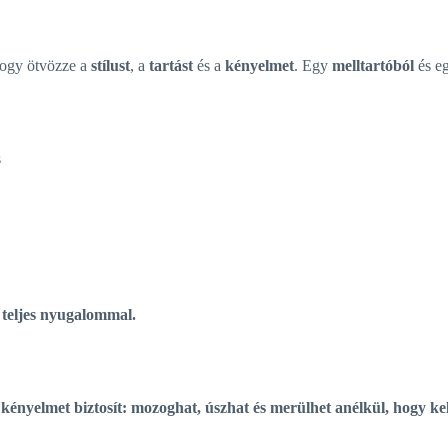
hogy ötvözze a
stílust
, a
tartást
és a
kényelmet
. Egy
melltartóból
és e
s
, teljes nyugalommal.
 kényelmet biztosít: mozoghat, úszhat és merülhet anélkül, hogy ke