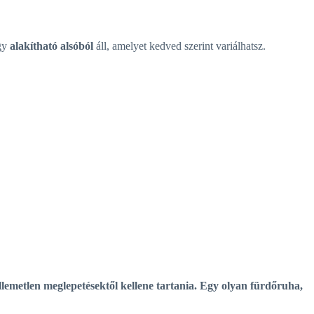
gy
alakítható alsóból
áll, amelyet kedved szerint variálhatsz.
llemetlen meglepetésektől kellene tartania. Egy olyan fürdőruha,