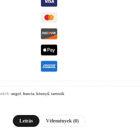
ímkék:
angol
,
francia
,
könnyű
,
tartozik
Leírás
Vélemények (0)