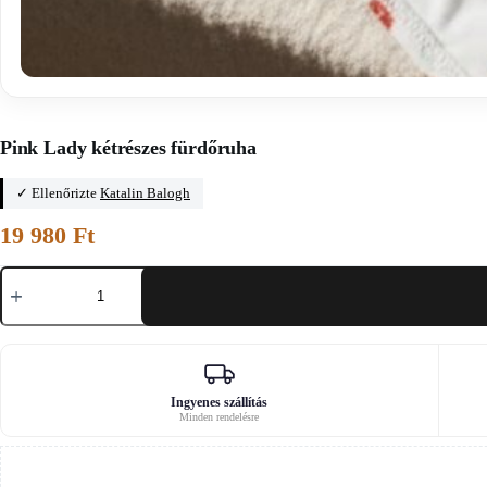
Főoldal
/
Fitiyoo
Pink Lady kétrészes fürdőruha
✓ Ellenőrizte
Katalin Balogh
19 980
Ft
Pink
Lady
kétrészes
fürdőruha
mennyiség
Ingyenes szállítás
Minden rendelésre