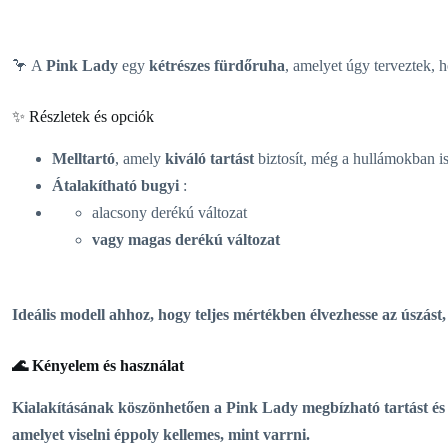
🦩 A
Pink Lady
egy
kétrészes fürdőruha
, amelyet úgy terveztek, 
✨ Részletek és opciók
Melltartó
, amely
kiváló tartást
biztosít, még a hullámokban i
Átalakítható bugyi
:
alacsony derékú változat
vagy
magas derékú
változat
Ideális modell ahhoz, hogy teljes mértékben élvezhesse az úszást
🌊 Kényelem és használat
Kialakításának köszönhetően a
Pink Lady
megbízható
tartást
és
amelyet viselni éppoly kellemes, mint varrni.