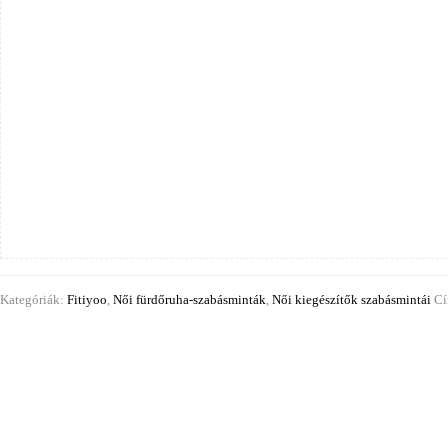
Kategóriák:
Fitiyoo
,
Női fürdőruha-szabásminták
,
Női kiegészítők szabásmintái
C