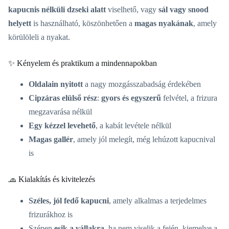
kapucnis nélküli dzseki alatt
viselhető, vagy
sál vagy snood
helyett
is használható, köszönhetően a
magas nyakának
, amely
körülöleli a nyakat.
✨ Kényelem és praktikum a mindennapokban
Oldalain nyitott
a nagy mozgásszabadság érdekében
Cipzáras elülső rész
:
gyors és egyszerű
felvétel, a frizura
megzavarása nélkül
Egy kézzel levehető
, a kabát levétele nélkül
Magas gallér
, amely jól melegít, még lehúzott kapucnival
is
🧢 Kialakítás és kivitelezés
Széles, jól fedő kapucni
, amely alkalmas a terjedelmes
frizurákhoz is
Szépen
esik a vállakra
, ha nem viselik a fején, kiemelve a