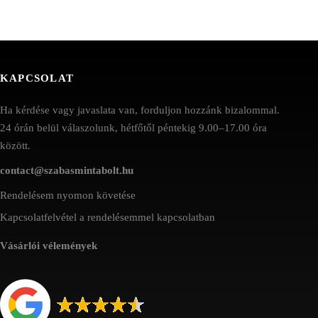
KAPCSOLAT
Ha kérdése vagy javaslata van, forduljon hozzánk bizalommal.
24 órán belül válaszolunk, hétfőtől péntekig 9.00–17.00 óra
között.
contact@szabasmintabolt.hu
Rendelésem nyomon követése
Kapcsolatfelvétel a rendelésemmel kapcsolatban
Vásárlói vélemények