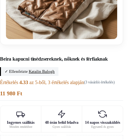
Főoldal
/
A0-s szabásminták
Beira kapucni tinédzsereknek, nőknek és férfiaknak
✓ Ellenőrizte
Katalin Balogh
Értékelés
4.33
az 5-ből,
3
értékelés alapján
(
3
vásárlói értékelés)
11 980
Ft
Ingyenes szállítás
48 órán belül feladva
14 napos visszaküldés
Minden rendelésre
Gyors szállítás
Egyszerű és gyors