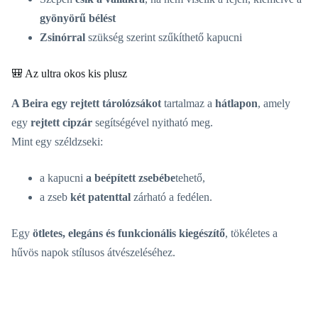
gyönyörű bélést
Zsinórral
szükség szerint szűkíthető kapucni
🎒 Az ultra okos kis plusz
A Beira egy rejtett tárolózsákot
tartalmaz a
hátlapon
, amely
egy
rejtett cipzár
segítségével nyitható meg.
Mint egy széldzseki:
a kapucni
a beépített zsebébe
tehető,
a zseb
két patenttal
zárható a fedélen.
Egy
ötletes, elegáns és funkcionális kiegészítő
, tökéletes a
hűvös napok stílusos átvészeléséhez.