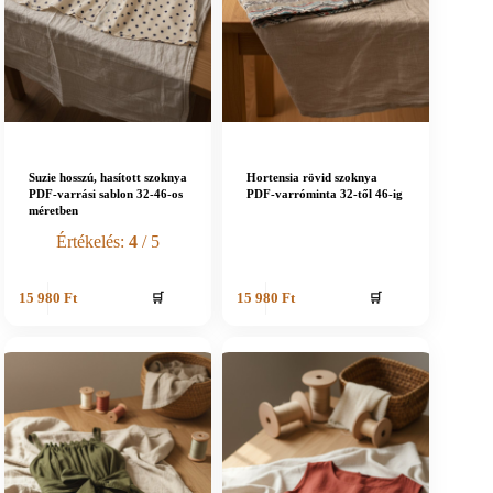
Suzie hosszú, hasított szoknya
Hortensia rövid szoknya
PDF-varrási sablon 32-46-os
PDF-varróminta 32-től 46-ig
méretben
Értékelés:
4
/ 5
🛒
🛒
15 980
Ft
15 980
Ft