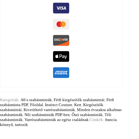
Kategóriák:
A0-s szabásminták
,
Férfi kiegészítők szabásmintái
,
Férfi
szabásminta PDF
,
Főoldal
,
Instinct Couture
,
Kert
,
Kiegészítők
szabásmintái
,
Kivetíthető varrószabásminták
,
Minden évszakra alkalmas
szabásminták
,
Női szabásminták PDF-ben
,
Őszi szabásminták
,
Téli
szabásminták
,
Varrószabásminták az egész családnak
Címkék:
francia
,
könnyű
,
tartozik