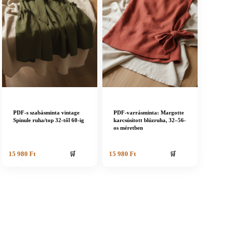
PDF-s szabásminta vintage
PDF-varrásminta: Margotte
Spinule ruha/top 32-től 60-ig
karcsúsított blúzruha, 32–56-
os méretben
🛒
🛒
15 980
Ft
15 980
Ft