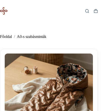
Skip
to
content
Shopping
cart
Főoldal
/
A0-s szabásminták