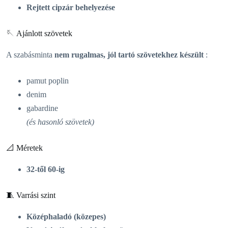
Rejtett cipzár behelyezése
🪡 Ajánlott szövetek
A szabásminta
nem rugalmas, jól tartó szövetekhez készült
:
pamut poplin
denim
gabardine
(és hasonló szövetek)
📐 Méretek
32-től 60-ig
🧵 Varrási szint
Középhaladó (közepes)