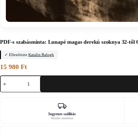
Főoldal
/
Főoldal
PDF-s szabásminta: Lunapé magas derekú szoknya 32-től 6
✓ Ellenőrizte
Katalin Balogh
15 980
Ft
PDF-
s
szabásminta:
Lunapé
magas
derekú
szoknya
32-
Ingyenes szállítás
Minden rendelésre
től
60-
ig
mennyiség