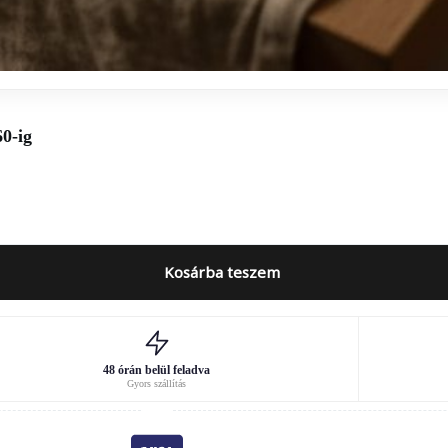
0-ig
Kosárba teszem
48 órán belül feladva
Gyors szállítás