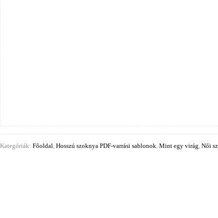
Kategóriák:
Főoldal
,
Hosszú szoknya PDF-varrási sablonok
,
Mint egy virág
,
Női s