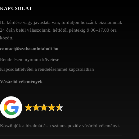
KAPCSOLAT
Ha kérdése vagy javaslata van, forduljon hozzánk bizalommal.
24 órán belül válaszolunk, hétfőtől péntekig 9.00–17.00 óra
között.
contact@szabasmintabolt.hu
Rendelésem nyomon követése
Kapcsolatfelvétel a rendelésemmel kapcsolatban
Vásárlói vélemények
Köszönjük a bizalmát és a számos pozitív vásárlói véleményt.