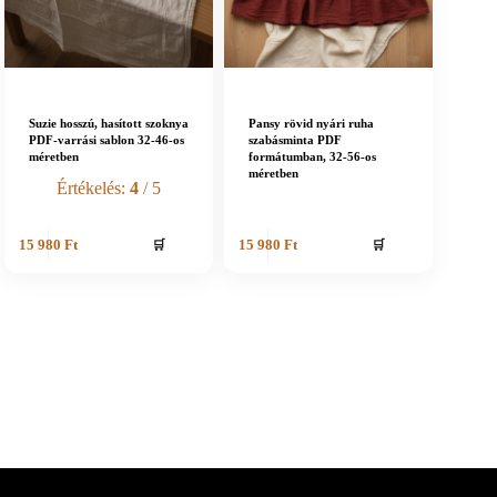
Suzie hosszú, hasított szoknya
Pansy rövid nyári ruha
PDF-varrási sablon 32-46-os
szabásminta PDF
méretben
formátumban, 32-56-os
méretben
Értékelés:
4
/ 5
🛒
🛒
15 980
Ft
15 980
Ft