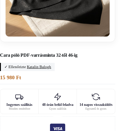
Főoldal
/
Estélyi ruhák szabásmintái
Cara póló PDF-varrásminta 32-től 46-ig
✓ Ellenőrizte
Katalin Balogh
15 980
Ft
Ingyenes szállítás
48 órán belül feladva
14 napos visszaküldés
Minden rendelésre
Gyors szállítás
Egyszerű és gyors