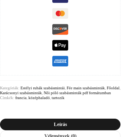
Kategóriák:
Estélyi ruhák szabásmintái
,
Fée main szabásminták
,
Főoldal
,
Karácsonyi szabásminták
,
Női póló szabásminták pdf formátumban
Címkék:
francia
,
középhaladó
,
tartozik
Leírás
Vélemények (0)