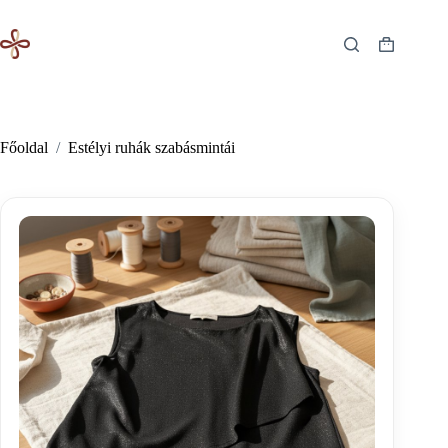
Skip
to
content
Shopping
cart
Főoldal
/
Estélyi ruhák szabásmintái