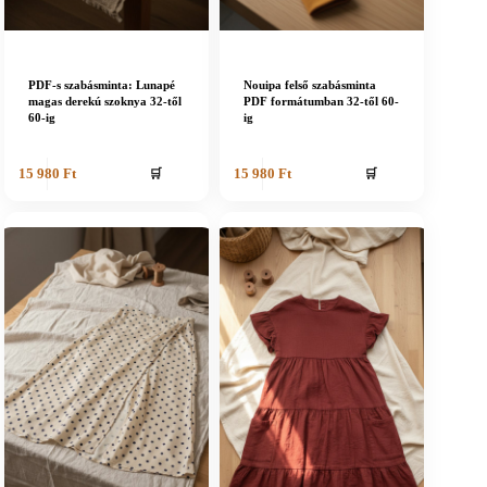
PDF-s szabásminta: Lunapé
Nouipa felső szabásminta
magas derekú szoknya 32-től
PDF formátumban 32-től 60-
60-ig
ig
🛒
🛒
15 980
Ft
15 980
Ft