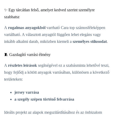
✨ Egy tárcátlan felső, amelyet kedved szerint személyre
szabhatsz
A
rugalmas anyagokból
varrható Cara top számosféleképpen
variálható. A választott anyagtól függően lehet elegáns vagy
inkább alkalmi darab, miközben kiemeli a
személyes stílusodat
.
🧵 Gazdagító varrási élmény
A
részletes leírások
segítségével ez a szabásminta lehetővé teszi,
hogy fejlődj a kötött anyagok varrásában, különösen a következő
területeken:
jersey varrása
a szegély szépen történő felvarrása
Ideális projekt az alapok megszilárdításához és az önbizalom