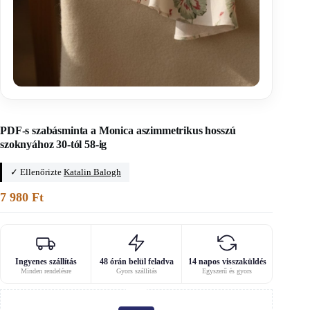
Főoldal
/
Clic pattern
PDF-s szabásminta a Monica aszimmetrikus hosszú
szoknyához 30-tól 58-ig
✓ Ellenőrizte
Katalin Balogh
7 980
Ft
Ingyenes szállítás
48 órán belül feladva
14 napos visszaküldés
Minden rendelésre
Gyors szállítás
Egyszerű és gyors