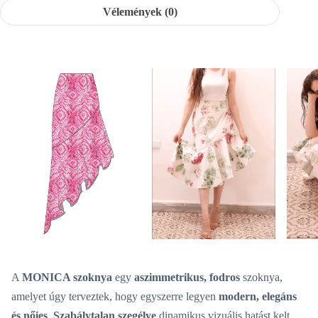
Vélemények (0)
A
MONICA szoknya
egy
aszimmetrikus, fodros
szoknya,
amelyet úgy terveztek, hogy egyszerre legyen
modern, elegáns
és nőies
.
Szabálytalan szegélye
dinamikus vizuális hatást kelt,