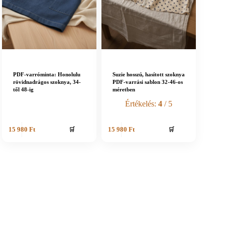
PDF-varróminta: Honolulu
Suzie hosszú, hasított szoknya
rövidnadrágos szoknya, 34-
PDF-varrási sablon 32-46-os
től 48-ig
méretben
Értékelés:
4
/ 5
🛒
🛒
15 980
Ft
15 980
Ft