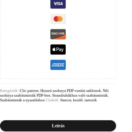
Kategóriák:
Clic pattern
,
Hosszú szoknya PDF-varrási sablonok
,
Női
szoknya szabásminták PDF-ben
,
Strandruhákhoz való szabásminták
,
Szabásminták a nyaraláshoz
Címkék:
francia
,
kezdő
,
tartozik
Leírás