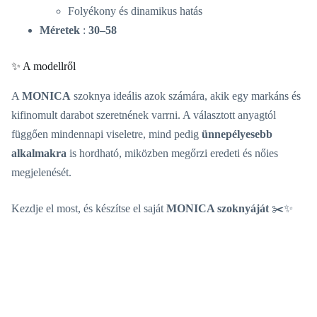
Folyékony és dinamikus hatás
Méretek
:
30–58
✨ A modellről
A
MONICA
szoknya ideális azok számára, akik egy markáns és
kifinomult darabot szeretnének varrni. A választott anyagtól
függően mindennapi viseletre, mind pedig
ünnepélyesebb
alkalmakra
is hordható, miközben megőrzi eredeti és nőies
megjelenését.
Kezdje el most, és készítse el saját
MONICA szoknyáját
✂️✨