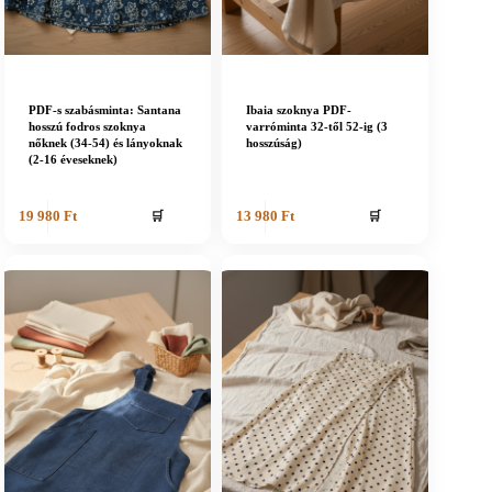
PDF-s szabásminta: Santana
Ibaia szoknya PDF-
hosszú fodros szoknya
varróminta 32-től 52-ig (3
nőknek (34-54) és lányoknak
hosszúság)
(2-16 éveseknek)
🛒
🛒
19 980
Ft
13 980
Ft