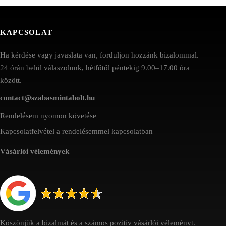
KAPCSOLAT
Ha kérdése vagy javaslata van, forduljon hozzánk bizalommal.
24 órán belül válaszolunk, hétfőtől péntekig 9.00–17.00 óra
között.
contact@szabasmintabolt.hu
Rendelésem nyomon követése
Kapcsolatfelvétel a rendelésemmel kapcsolatban
Vásárlói vélemények
Köszönjük a bizalmát és a számos pozitív vásárlói véleményt.