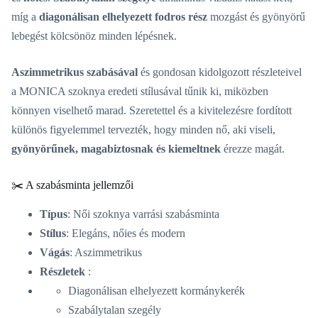
míg a
diagonálisan elhelyezett fodros rész
mozgást és gyönyörű
lebegést kölcsönöz minden lépésnek.
Aszimmetrikus szabásával
és gondosan kidolgozott részleteivel
a MONICA szoknya eredeti stílusával tűnik ki, miközben
könnyen viselhető marad. Szeretettel és a kivitelezésre fordított
különös figyelemmel tervezték, hogy minden nő, aki viseli,
gyönyörűnek, magabiztosnak és kiemeltnek
érezze magát.
✂️ A szabásminta jellemzői
Típus
: Női szoknya varrási szabásminta
Stílus
: Elegáns, nőies és modern
Vágás
: Aszimmetrikus
Részletek
:
Diagonálisan elhelyezett kormánykerék
Szabálytalan szegély