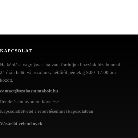
KAPCSOLAT
Ha kérdése vagy javaslata van, forduljon hozzánk bizalommal.
24 órán belül válaszolunk, hétfőtől péntekig 9.00–17.00 óra
között.
contact@szabasmintabolt.hu
Rendelésem nyomon követése
Kapcsolatfelvétel a rendelésemmel kapcsolatban
Vásárlói vélemények