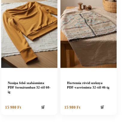
Nouipa felső szabásminta
Hortensia rövid szoknya
PDF formátumban 32-től 60-
PDF-varróminta 32-től 46-ig
ig
🛒
🛒
15 980
Ft
15 980
Ft