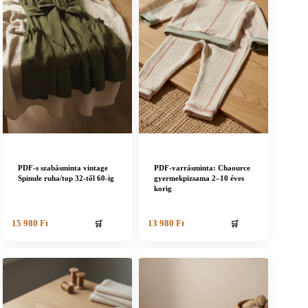
PDF-s szabásminta vintage
PDF-varrásminta: Chaource
Spinule ruha/top 32-től 60-ig
gyermekpizsama 2–10 éves
korig
🛒
🛒
15 980
Ft
13 980
Ft