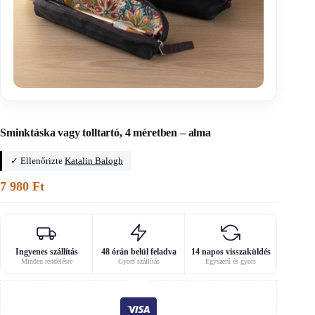
Főoldal
/
Férfi kiegészítők szabásmintái
Sminktáska vagy tolltartó, 4 méretben – alma
✓ Ellenőrizte
Katalin Balogh
7 980
Ft
Ingyenes szállítás
48 órán belül feladva
14 napos visszaküldés
Minden rendelésre
Gyors szállítás
Egyszerű és gyors