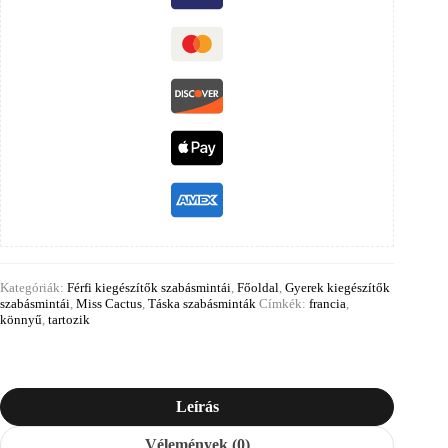
Kategóriák:
Férfi kiegészítők szabásmintái
,
Főoldal
,
Gyerek kiegészítők
szabásmintái
,
Miss Cactus
,
Táska szabásminták
Címkék:
francia
,
könnyű
,
tartozik
Leírás
Vélemények (0)