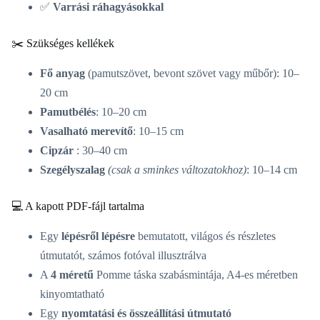
✅
Varrási ráhagyásokkal
✂️ Szükséges kellékek
Fő anyag
(pamutszövet, bevont szövet vagy műbőr): 10–
20 cm
Pamutbélés
: 10–20 cm
Vasalható merevítő
: 10–15 cm
Cipzár
: 30–40 cm
Szegélyszalag
(csak a sminkes változatokhoz)
: 10–14 cm
💻 A kapott PDF-fájl tartalma
Egy
lépésről lépésre
bemutatott, világos és részletes
útmutatót, számos fotóval illusztrálva
A
4 méretű
Pomme táska szabásmintája, A4-es méretben
kinyomtatható
Egy
nyomtatási és összeállítási útmutató