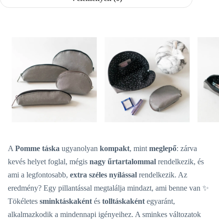
A
Pomme táska
ugyanolyan
kompakt
, mint
meglepő
: zárva
kevés helyet foglal, mégis
nagy űrtartalommal
rendelkezik, és
ami a legfontosabb,
extra széles nyílással
rendelkezik. Az
eredmény? Egy pillantással megtalálja mindazt, ami benne van ✨
Tökéletes
sminktáskaként
és
tolltáskaként
egyaránt,
alkalmazkodik a mindennapi igényeihez. A sminkes változatok