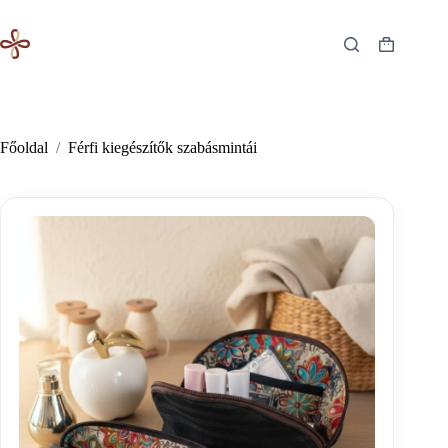
Skip
to
content
Shopping
cart
Főoldal
/
Férfi kiegészítők szabásmintái