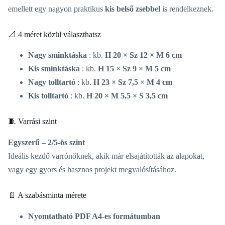
emellett egy nagyon praktikus
kis belső zsebbel
is rendelkeznek.
📐 4 méret közül választhatsz
Nagy sminktáska
: kb.
H 20 × Sz 12 × M 6 cm
Kis sminktáska
: kb.
H 15 × Sz 9 × M 5 cm
Nagy tolltartó
: kb.
H 23 × Sz 7,5 × M 4 cm
Kis tolltartó
: kb.
H 20 × M 5,5 × S 3,5 cm
🧵 Varrási szint
Egyszerű – 2/5-ös szint
Ideális kezdő varrónőknek, akik már elsajátították az alapokat,
vagy egy gyors és hasznos projekt megvalósításához.
📄 A szabásminta mérete
Nyomtatható PDF A4-es formátumban