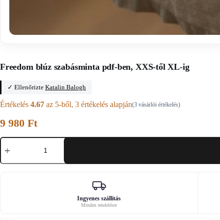
Főoldal
/
Muna minták
Freedom blúz szabásminta pdf-ben, XXS-től XL-ig
✓ Ellenőrizte
Katalin Balogh
Értékelés
4.67
az 5-ből,
3
értékelés alapján
(
3
vásárlói értékelés)
9 980
Ft
Freedom
blúz
szabásminta
pdf-
ben,
XXS-
től
XL-
Ingyenes szállítás
Minden rendelésre
ig
mennyiség