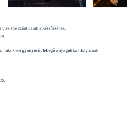
viseletre szánt darab elkészítéséhez.
on.
ni, miközben
gyönyörű, lebegő anyagokkal
dolgoznak.
tó.