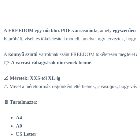
A FREEDOM
egy
női blúz PDF-varrásminta
, amely
egyszerűen 
Kipróbált, viselt és tökéletesített modell, amelyet úgy terveztek, h
A
könnyű szintű
varróknak szánt FREEDOM tökéletesen megfelel az
👉
A varrási ráhagyások nincsenek benne
.
📐 Méretek:
XXS-től XL-ig
⚠️ Mivel a méretnormák régiónként eltérhetnek, javasoljuk, hogy vásá
📄 Tartalmazza:
A4
A0
US Letter