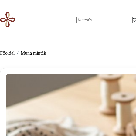
Skip
to
content
No
results
Főoldal
/
Muna minták