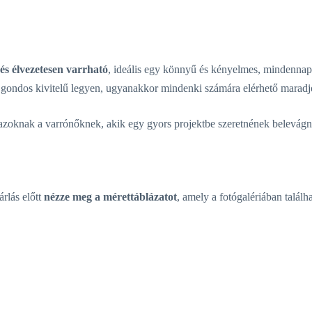
és élvezetesen varrható
, ideális egy könnyű és kényelmes, mindennapi 
ogy gondos kivitelű legyen, ugyanakkor mindenki számára elérhető maradj
oknak a varrónőknek, akik egy gyors projektbe szeretnének belevág
rlás előtt
nézze meg a mérettáblázatot
, amely a fotógalériában találha