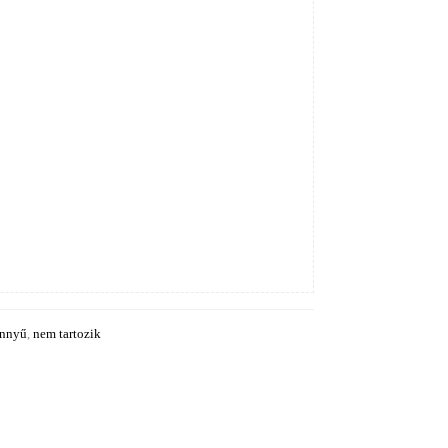
nnyű
,
nem tartozik