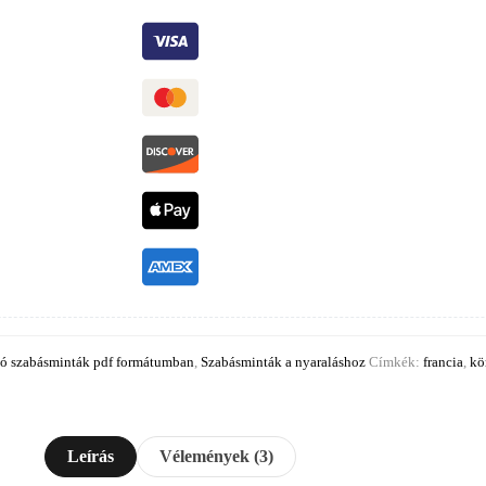
ló szabásminták pdf formátumban
,
Szabásminták a nyaraláshoz
Címkék:
francia
,
kö
Leírás
Vélemények (3)