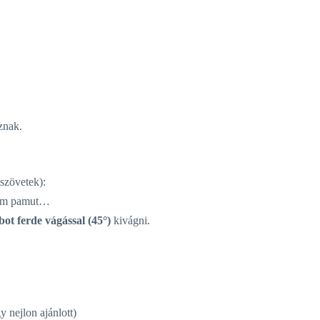
znak.
 szövetek):
inom pamut…
ot ferde vágással (45°)
kivágni.
y nejlon ajánlott)