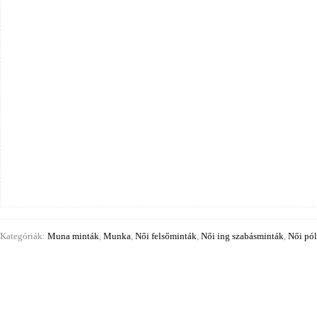
Kategóriák:
Muna minták
,
Munka
,
Női felsőminták
,
Női ing szabásminták
,
Női pó