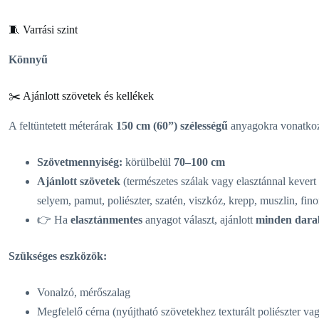
🧵 Varrási szint
Könnyű
✂️ Ajánlott szövetek és kellékek
A feltüntetett méterárak
150 cm (60”) szélességű
anyagokra vonatko
Szövetmennyiség:
körülbelül
70–100 cm
Ajánlott szövetek
(természetes szálak vagy elasztánnal kevert
selyem, pamut, poliészter, szatén, viszkóz, krepp, muszlin, f
👉 Ha
elasztánmentes
anyagot választ, ajánlott
minden darab
Szükséges eszközök:
Vonalzó, mérőszalag
Megfelelő cérna (nyújtható szövetekhez texturált poliészter vag