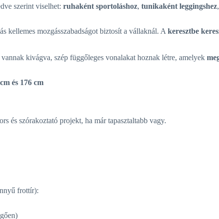
dve szerint viselhet:
ruhaként sportoláshoz
,
tunikaként leggingshez
s kellemes mozgásszabadságot biztosít a vállaknál. A
keresztbe kere
vannak kivágva, szép függőleges vonalakat hoznak létre, amelyek
meg
 cm és 176 cm
rs és szórakoztató projekt, ha már tapasztaltabb vagy.
nyű frottír):
ggően)