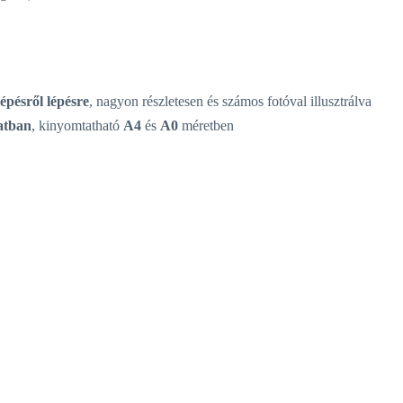
lépésről lépésre
, nagyon részletesen és számos fotóval illusztrálva
katban
, kinyomtatható
A4
és
A0
méretben