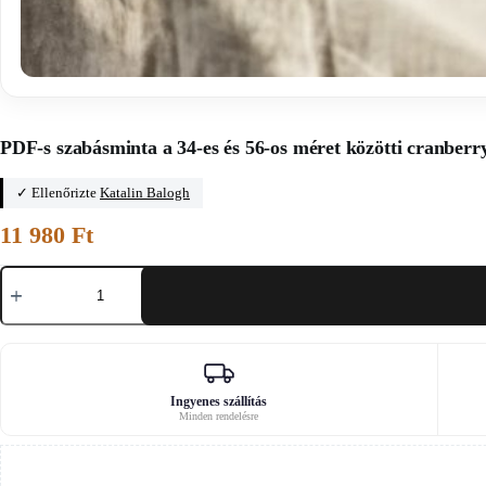
Főoldal
/
Éjszakai ruhák szabásmintái
PDF-s szabásminta a 34-es és 56-os méret közötti cranberr
✓ Ellenőrizte
Katalin Balogh
11 980
Ft
PDF-
s
szabásminta
a
34-
es
és
56-
Ingyenes szállítás
Minden rendelésre
os
méret
közötti
cranberry