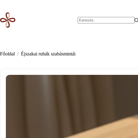
Skip
to
content
No
results
Főoldal
/
Éjszakai ruhák szabásmintái