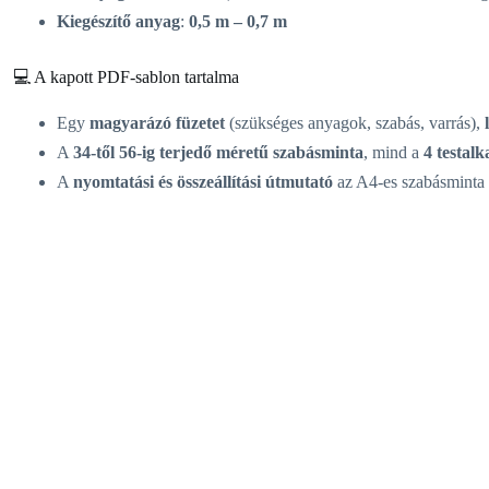
Kiegészítő anyag
:
0,5 m – 0,7 m
💻 A kapott PDF-sablon tartalma
Egy
magyarázó füzetet
(szükséges anyagok, szabás, varrás),
A
34-től 56-ig terjedő méretű szabásminta
, mind a
4 testal
A
nyomtatási és összeállítási útmutató
az A4-es szabásminta