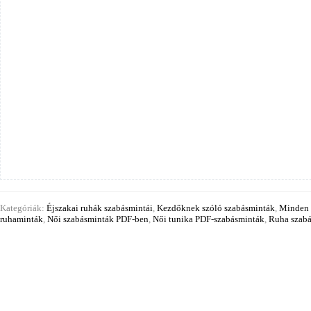
színű
sporttunikához
mennyiség
Kategóriák:
Éjszakai ruhák szabásmintái
,
Kezdőknek szóló szabásminták
,
Minden 
ruhaminták
,
Női szabásminták PDF-ben
,
Női tunika PDF-szabásminták
,
Ruha szab