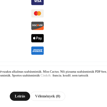
évszakra alkalmas szabásminták
,
Miss Cactus
,
Női pizsama szabásminták PDF-ben
ásminták
,
Sportos szabásminták
Címkék:
francia
,
kezdő
,
nem tartozik
Leírás
Vélemények (0)