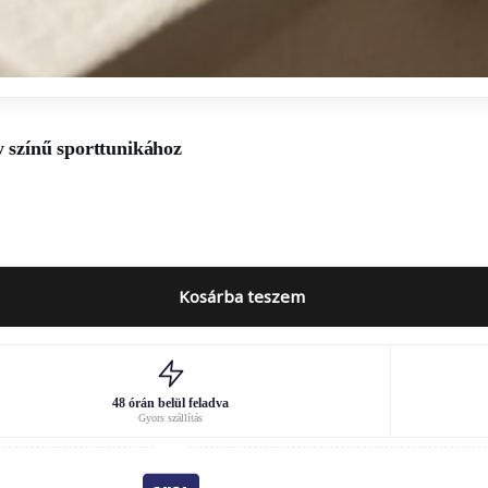
y színű sporttunikához
Kosárba teszem
48 órán belül feladva
Gyors szállítás