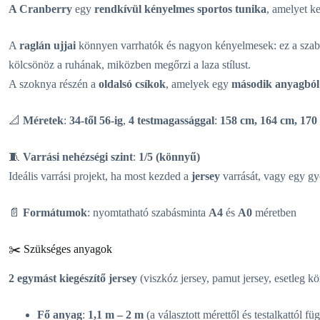
A Cranberry
egy
rendkívül kényelmes sportos tunika
, amelyet ke
A
raglán ujjai
könnyen varrhatók és nagyon kényelmesek: ez a szabá
kölcsönöz a ruhának, miközben megőrzi a laza stílust.
A szoknya részén a
oldalsó csíkok
, amelyek egy
második anyagból
📐
Méretek
:
34-től 56-ig
,
4 testmagassággal
:
158 cm, 164 cm, 170
🧵
Varrási nehézségi szint
:
1/5 (könnyű)
Ideális varrási projekt, ha most kezded a
jersey
varrását, vagy egy gyo
📄
Formátumok
: nyomtatható szabásminta
A4
és
A0
méretben
✂️ Szükséges anyagok
2 egymást kiegészítő jersey
(viszkóz jersey, pamut jersey, esetleg kön
Fő anyag
:
1,1 m – 2 m
(a választott mérettől és testalkattól fü