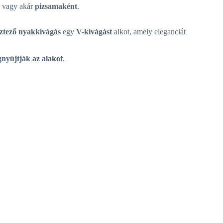
, vagy akár
pizsamaként
.
sztező nyakkivágás
egy
V-kivágást
alkot, amely eleganciát
nyújtják az alakot
.