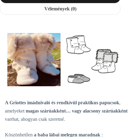
Vélemények (0)
A Griottes
imádnivaló és rendkívül praktikus papucsok
,
amelyeket
magas szárúakként… vagy alacsony szárúakként
varrhat, ahogyan csak szeretné.
Köszönhetően
a baba lábai melegen maradnak
: