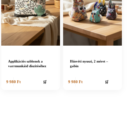
Applikációs sablonok a
Húsvéti nyuszi, 2 méret –
varrmunkáid díszítéséhez
gabin
🛒
🛒
9 980
Ft
9 980
Ft