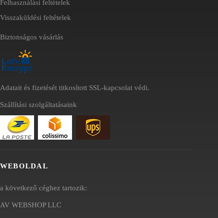
Felhasználási feltételek
Visszaküldési feltételek
Biztonságos vásárlás
Adatait és fizetését titkosított SSL-kapcsolat védi.
Szállítási szolgáltatásaink
WEBOLDAL
a következő céghez tartozik:
AV WEBSHOP LLC