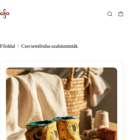
Skip
to
content
Shopping
cart
Főoldal
/
Csecsemőruha-szabásminták