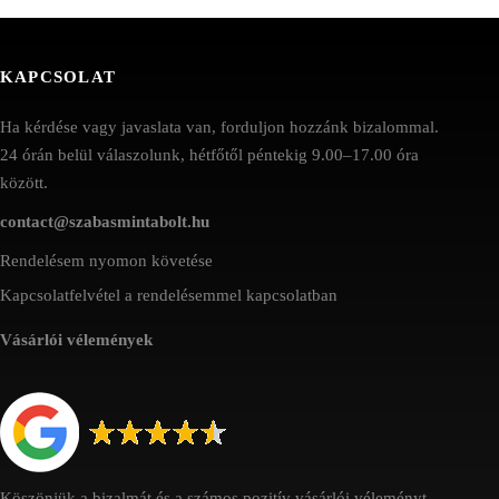
KAPCSOLAT
Ha kérdése vagy javaslata van, forduljon hozzánk bizalommal.
24 órán belül válaszolunk, hétfőtől péntekig 9.00–17.00 óra
között.
contact@szabasmintabolt.hu
Rendelésem nyomon követése
Kapcsolatfelvétel a rendelésemmel kapcsolatban
Vásárlói vélemények
Köszönjük a bizalmát és a számos pozitív vásárlói véleményt.