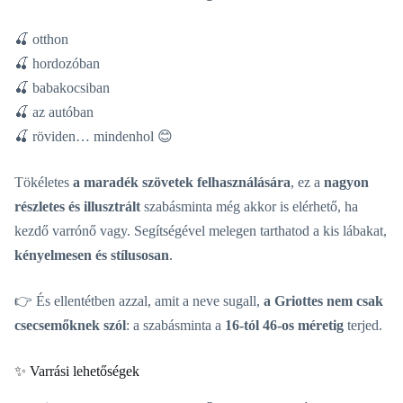
🍒 otthon
🍒 hordozóban
🍒 babakocsiban
🍒 az autóban
🍒 röviden… mindenhol 😊
Tökéletes
a maradék szövetek felhasználására
, ez a
nagyon
részletes és illusztrált
szabásminta még akkor is elérhető, ha
kezdő varrónő vagy. Segítségével melegen tarthatod a kis lábakat,
kényelmesen és stílusosan
.
👉 És ellentétben azzal, amit a neve sugall,
a Griottes nem csak
csecsemőknek szól
: a szabásminta a
16-tól 46-os méretig
terjed.
✨ Varrási lehetőségek