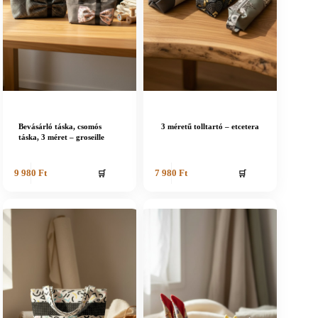
Bevásárló táska, csomós
3 méretű tolltartó – etcetera
táska, 3 méret – groseille
🛒
🛒
9 980
Ft
7 980
Ft