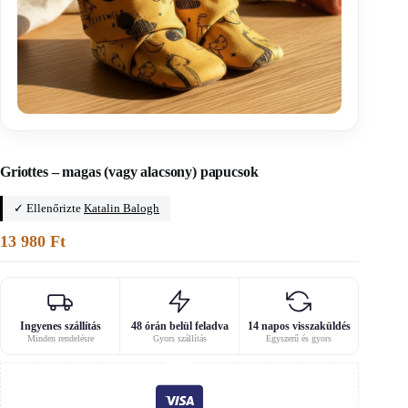
Főoldal
/
Csecsemőruha-szabásminták
Griottes – magas (vagy alacsony) papucsok
✓ Ellenőrizte
Katalin Balogh
13 980
Ft
Ingyenes szállítás
48 órán belül feladva
14 napos visszaküldés
Minden rendelésre
Gyors szállítás
Egyszerű és gyors