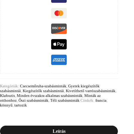
Kategóriák:
Csecsemőruha-szabásminták
,
Gyerek kiegészítők
szabásmintái
,
Kiegészítők szabásmintái
,
Kivetíthető varrószabásminták
,
Klafoutis
,
Minden évszakra alkalmas szabásminták
,
Minták az
otthonhoz
,
Őszi szabásminták
,
Téli szabásminták
Címkék:
francia
,
könnyű
,
tartozik
Leírás