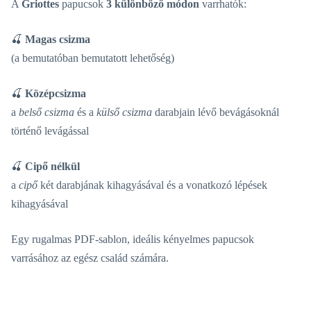
A
Griottes
papucsok
3 különböző módon
varrhatók:
🍒
Magas csizma
(a bemutatóban bemutatott lehetőség)
🍒
Középcsizma
a
belső csizma
és a
külső csizma
darabjain lévő bevágásoknál
történő levágással
🍒
Cipő nélkül
a
cipő
két darabjának kihagyásával és a vonatkozó lépések
kihagyásával
Egy rugalmas PDF-sablon, ideális kényelmes papucsok
varrásához az egész család számára.