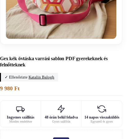
Főoldal
/
Férfi kiegészítők szabásmintái
Gex kék övtáska varrási sablon PDF gyerekeknek és
felnőtteknek
✓ Ellenőrizte
Katalin Balogh
9 980
Ft
Ingyenes szállítás
48 órán belül feladva
14 napos visszaküldés
Minden rendelésre
Gyors szállítás
Egyszerű és gyors