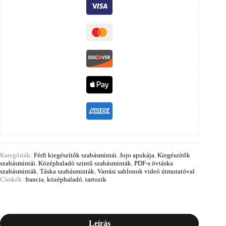
Kategóriák:
Férfi kiegészítők szabásmintái
,
Jojo apukája
,
Kiegészítők
szabásmintái
,
Középhaladó szintű szabásminták
,
PDF-s övtáska
szabásminták
,
Táska szabásminták
,
Varrási sablonok videó útmutatóval
Címkék:
francia
,
középhaladó
,
tartozik
Leírás