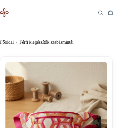
Skip
to
content
Shopping
cart
Főoldal
/
Férfi kiegészítők szabásmintái