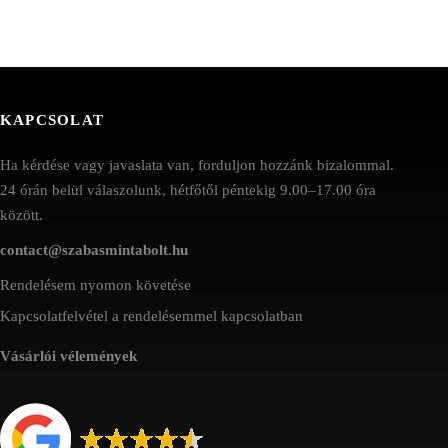
KAPCSOLAT
Ha kérdése vagy javaslata van, forduljon hozzánk bizalommal.
24 órán belül válaszolunk, hétfőtől péntekig 9.00–17.00 óra
között.
contact@szabasmintabolt.hu
Rendelésem nyomon követése
Kapcsolatfelvétel a rendelésemmel kapcsolatban
Vásárlói vélemények