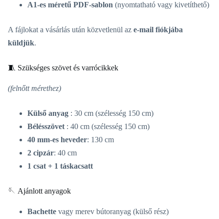
A1-es méretű PDF-sablon
(nyomtatható vagy kivetíthető)
A fájlokat a vásárlás után közvetlenül az
e-mail fiókjába
küldjük
.
🧵 Szükséges szövet és varrócikkek
(felnőtt mérethez)
Külső anyag
: 30 cm (szélesség 150 cm)
Bélésszövet
: 40 cm (szélesség 150 cm)
40 mm-es heveder
: 130 cm
2 cipzár
: 40 cm
1 csat + 1 táskacsatt
🪡 Ajánlott anyagok
Bachette
vagy merev bútoranyag (külső rész)