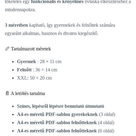
tökéletes egy
funkcionális és kényelmes
övtáska elkészítéséhez a
mindennapokra.
3 méretben
kapható, így gyermekek és felnőttek számára
egyaránt alkalmas, hasznos és divatos kiegészítő.
📏 Tartalmazott méretek
Gyermek
: 28 × 11 cm
Felnőtt
: 36 × 14 cm
XXL: 50 × 20 cm
📄 A letöltés tartalma
Színes, lépésről lépésre bemutató útmutató
A4-es méretű PDF-sablon gyerekeknek
(3 oldal)
A4-es méretű PDF-sablon felnőtteknek
(4 oldal)
A4-es méretű PDF-sablon felnőtteknek
(6 oldal)