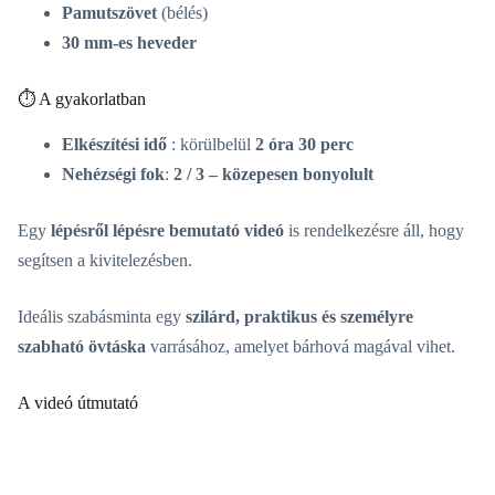
Pamutszövet
(bélés)
30 mm-es heveder
⏱️ A gyakorlatban
Elkészítési idő
: körülbelül
2 óra 30 perc
Nehézségi fok
:
2 / 3 – közepesen bonyolult
Egy
lépésről lépésre bemutató videó
is rendelkezésre áll, hogy
segítsen a kivitelezésben.
Ideális szabásminta egy
szilárd, praktikus és személyre
szabható övtáska
varrásához, amelyet bárhová magával vihet.
A videó útmutató