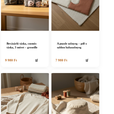
Bevásárló táska, csomós
A puzzle szőnyeg – pdf-s
táska, 3 méret – groseille
sablon babaszőnyeg
🛒
🛒
9 980
Ft
7 980
Ft