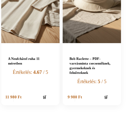
A Neufchâtel ruha 11
Bob Raclette – PDF-
méretben
varrásminta csecsemőknek,
gyermekeknek és
Értékelés:
4.67
/ 5
felnőtteknek
Értékelés:
5
/ 5
🛒
🛒
11 980
Ft
9 980
Ft