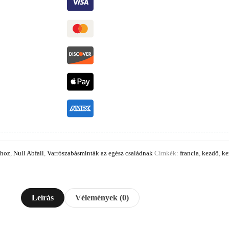
nhoz
,
Null Abfall
,
Varrószabásminták az egész családnak
Címkék:
francia
,
kezdő
,
ke
Leírás
Vélemények (0)