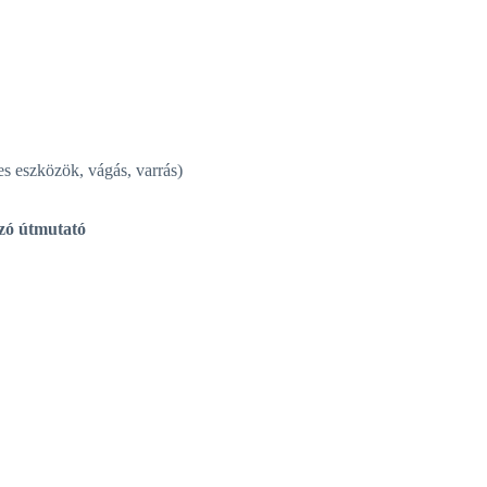
es eszközök, vágás, varrás)
ozó útmutató