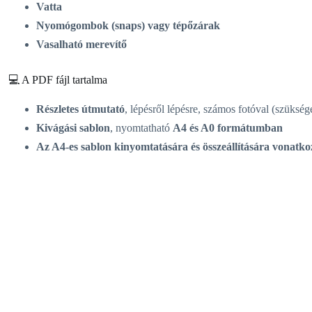
Vatta
Nyomógombok (snaps) vagy tépőzárak
Vasalható merevítő
💻 A PDF fájl tartalma
Részletes útmutató
, lépésről lépésre, számos fotóval (szükség
Kivágási sablon
, nyomtatható
A4 és A0 formátumban
Az A4-es sablon kinyomtatására és összeállítására vonatk