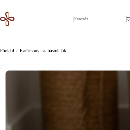
Skip
to
content
No
results
Főoldal
/
Karácsonyi szabásminták