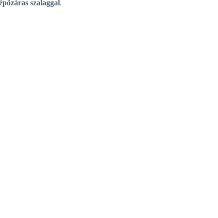
épőzáras szalaggal
.