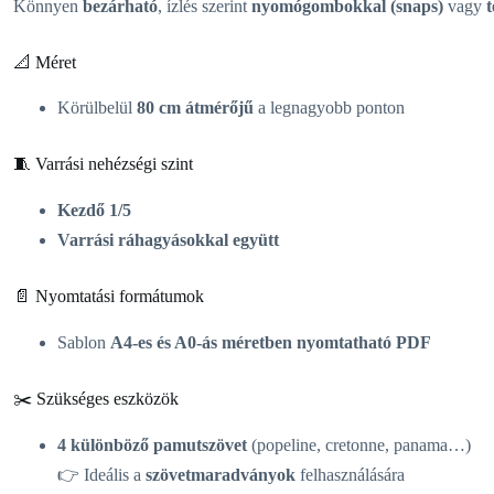
Könnyen
bezárható
, ízlés szerint
nyomógombokkal (snaps)
vagy
t
📐 Méret
Körülbelül
80 cm átmérőjű
a legnagyobb ponton
🧵 Varrási nehézségi szint
Kezdő 1/5
Varrási ráhagyásokkal együtt
📄 Nyomtatási formátumok
Sablon
A4-es és A0-ás méretben nyomtatható PDF
✂️ Szükséges eszközök
4 különböző pamutszövet
(popeline, cretonne, panama…)
👉 Ideális a
szövetmaradványok
felhasználására