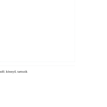
zdő
,
könnyű
,
tartozik