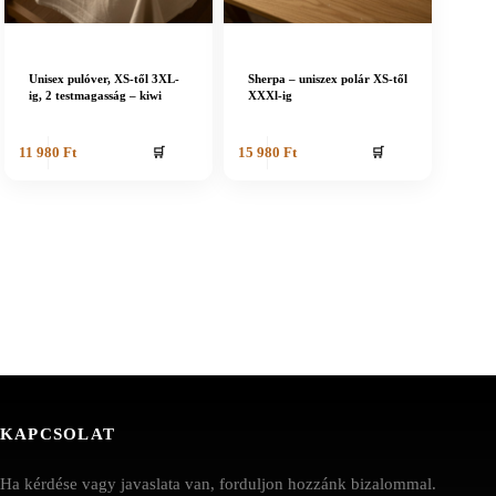
Unisex pulóver, XS-től 3XL-
Sherpa – uniszex polár XS-től
ig, 2 testmagasság – kiwi
XXXl-ig
🛒
🛒
11 980
Ft
15 980
Ft
KAPCSOLAT
Ha kérdése vagy javaslata van, forduljon hozzánk bizalommal.