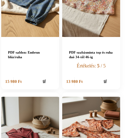
PDF-sablon: Embrun
PDF-szabásminta top és ruha
blúz/ruha
duó 34-től 46-ig
Értékelés:
5
/ 5
🛒
🛒
15 980
Ft
13 980
Ft