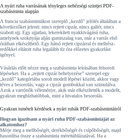
A nyári ruha varrásának tényleges nehézségi szintjei PDF-
szabásminta alapján
A francia szabásmintákon szereplő „kezdő” jelölés általában a
következőket jelenti: nincs rejtett cipzár, nincs gallér, nincs
szabott ujj. Egy ujjatlan, lekerekített nyakkivágású ruha,
amelynek szoknyája alján gumiszalag van, már a varrás első
óráiban elkészíthető. Egy hátsó rejtett cipzárral és mellrész-
redőkkel ellátott ruha legalább tíz óra előzetes gyakorlást
igényel.
Vásárlás előtt nézze meg a szabásminta leírásában felsorolt
lépéseket. Ha a „rejtett cipzár behelyezése” szerepel egy
„kezdő” kategóriába sorolt modell lépései között, akkor vagy
téves a besorolás, vagy a cipzár gombokkal van szimulálva.
Azok a varrónők véleménye, akik már elkészítették a modellt,
gyakran megbízhatóbbak, mint a hivatalos besorolás.
Gyakran ismételt kérdések a nyári ruhák PDF-szabásmintáiról
Hogyan igazítsam a nyári ruha PDF-szabásmintáját az
alkatomhoz?
Mérje meg a mellbőségét, derékbőségét és csípőbőségét, majd
hasonlítsa össze a szabásminta mérettáblázatával. Ha a