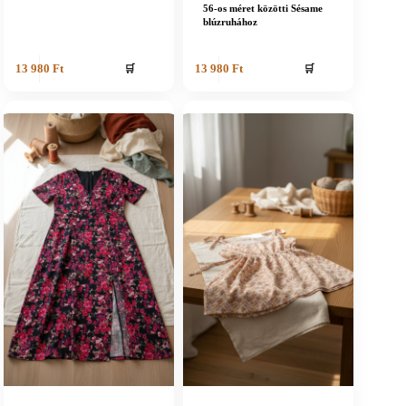
56-os méret közötti Sésame
blúzruhához
🛒
🛒
13 980
Ft
13 980
Ft