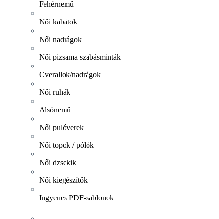
Fehérnemű
Női kabátok
Női nadrágok
Női pizsama szabásminták
Overallok/nadrágok
Női ruhák
Alsónemű
Női pulóverek
Női topok / pólók
Női dzsekik
Női kiegészítők
Ingyenes PDF-sablonok