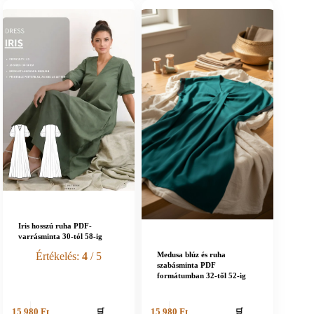
Iris hosszú ruha PDF-
varrásminta 30-tól 58-ig
Értékelés:
4
/ 5
Medusa blúz és ruha
szabásminta PDF
formátumban 32-től 52-ig
🛒
🛒
15 980
Ft
15 980
Ft