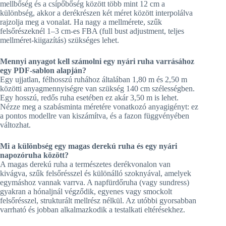
mellbőség és a csípőbőség között több mint 12 cm a
különbség, akkor a derékrészen két méret között interpolálva
rajzolja meg a vonalat. Ha nagy a mellmérete, szűk
felsőrészeknél 1–3 cm-es FBA (full bust adjustment, teljes
mellméret-kiigazítás) szükséges lehet.
Mennyi anyagot kell számolni egy nyári ruha varrásához
egy PDF-sablon alapján?
Egy ujjatlan, félhosszú ruhához általában 1,80 m és 2,50 m
közötti anyagmennyiségre van szükség 140 cm szélességben.
Egy hosszú, redős ruha esetében ez akár 3,50 m is lehet.
Nézze meg a szabásminta méretére vonatkozó anyagigényt: ez
a pontos modellre van kiszámítva, és a fazon függvényében
változhat.
Mi a különbség egy magas derekú ruha és egy nyári
napozóruha között?
A magas derekú ruha a természetes derékvonalon van
kivágva, szűk felsőrésszel és különálló szoknyával, amelyek
egymáshoz vannak varrva. A napfürdőruha (vagy sundress)
gyakran a hónaljnál végződik, egyenes vagy smockolt
felsőrésszel, strukturált mellrész nélkül. Az utóbbi gyorsabban
varrható és jobban alkalmazkodik a testalkati eltérésekhez.