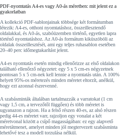
PDF-nyomtatás A4-es vagy A0-ás méretben: mit jelent ez a
gyakorlatban
A kollekció PDF-sablonjainak többsége két formátumban
létezik: A4-es, otthoni nyomtatáshoz, összeillesztendő
oldalakkal, és A0-ás, szabóüzemben történő, egyetlen lapra
történő nyomtatáshoz. Az A0-ás formátum kiküszöböli az
oldalak összeillesztését, ami egy teljes ruhasablon esetében
20–40 perc időmegtakarítást jelent.
A4-es nyomtatás esetén mindig ellenőrizze az első oldalakon
található ellenőrző négyzetet: egy 5 x 5 cm-es négyzetnek
pontosan 5 x 5 cm-nek kell lennie a nyomtatás után. A 100%
helyett 95%-os méretezés minden méretet eltorzít, anélkül,
hogy ezt azonnal észrevenné.
A szabásminták általában tartalmazzák a varratokat (1 cm
vagy 1,5 cm, a tervezőtől függően) és több méretet is
ugyanazon a rajzon. Ha a felső részen 40-es, az alsó részen
pedig 44-es méretet varr, rajzoljon egy vonalat a két
méretvonal között a csípő magasságában: ez egy alapvető
méretátmenet, amelyet minden jól megtervezett szabásminta
lehetővé tesz a modell torzulása nélkül.