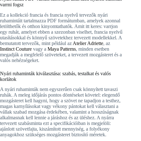
varrni fogsz
Ez a kollekció francia és francia nyelvű tervezők nyári
ruhamintáit tartalmazza PDF formátumban, amelyek azonnal
letölthetők és otthon kinyomtathatók. Amit itt keres: varrjon
egy ruhát, amelyet ebben a szezonban viselhet, francia nyelvű
utasításokkal és könnyű szövetekhez tervezett modellekkel. A
bemutatott tervezők, mint például az
Atelier Adriette
, az
Instinct Couture
vagy a
Maya Patterns
, minden esetben
megadják a megfelelő szöveteket, a tervezett mozgásteret és a
valós nehézségeket.
Nyári ruhaminták kiválasztása: szabás, testalkat és valós
korlátok
A nyári ruhaminták nem egyszerűen csak könnyített tavaszi
ruhák. A meleg időjárás pontos döntéseket követel: elegendő
mozgásteret kell hagyni, hogy a szövet ne tapadjon a testhez,
magas karnyílásokat vagy vékony pántokat kell választani a
vállak szabad mozgása érdekében, valamint a hosszúságnak
alkalmasnak kell lennie a járáshoz és az üléshez. A nyárra
tervezett szabásminta ezt a specifikációiban is megjelöli:
ajánlott szövetfajta, kiszámított mennyiség, a folyékony
anyagokhoz szükséges mozgásteret biztosító méretek.