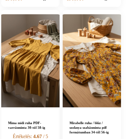
Mima midi ruha PDF-
Mirabelle ruha / blúz /
varrásminta 30-tól 58-ig
szoknya szabásminta pdf
formátumban 34-től 56-ig
Értékelés:
4.67
/ 5