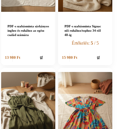
PDF-s szabásminta sárkányos
PDF-s szabásminta Signac
inghez és ruhához az egész
női ruhához/tophoz 34-től
család számára
48-ig
Értékelés:
5
/ 5
🛒
🛒
13 980
Ft
15 980
Ft