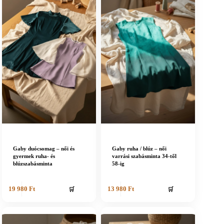
Gaby duócsomag – női és
Gaby ruha / blúz – női
gyermek ruha- és
varrási szabásminta 34-től
blúzszabásminta
58-ig
🛒
🛒
19 980
Ft
13 980
Ft