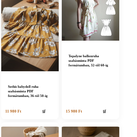
Topalyne ballonruha
szabásminta PDF
formátumban, 32-től 60-ig
Sothis babydoll ruha
szabásminta PDF
formátumban, 36-tól 50-ig
🛒
🛒
11 980
Ft
15 980
Ft