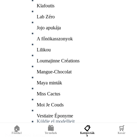
Klafoutis
Lab Zéro
Jojo apukája
A főnökasszonyok
Lilikou
Loumajinne Créations
Mangue-Chocolat
Maya minták
Miss Cactus
Moi Je Couds
Vestiaire Éponyme
Küldje el modelljeit
🏠
🛍️
📋
🛒
Főoldal
Termékek
Kategóriák
Kosár
Kapcsolódó kategóriák