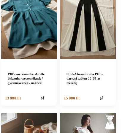
PDF-varrásminta: Airelle
SILKA hosszú ruha PDF-
blúzruha csecsemőknek /
varrási sablon 30-58-as
gyermekeknek / nőknek
méretig
🛒
🛒
13 980
Ft
15 980
Ft