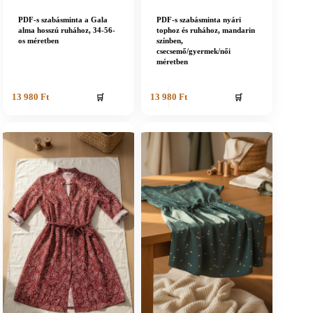
PDF-s szabásminta a Gala
PDF-s szabásminta nyári
alma hosszú ruhához, 34-56-
tophoz és ruhához, mandarin
os méretben
színben,
csecsemő/gyermek/női
méretben
🛒
🛒
13 980
Ft
13 980
Ft