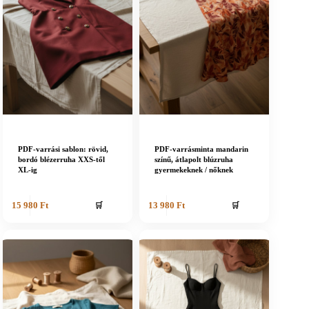
PDF-varrási sablon: rövid,
PDF-varrásminta mandarin
bordó blézerruha XXS-től
színű, átlapolt blúzruha
XL-ig
gyermekeknek / nőknek
🛒
🛒
15 980
Ft
13 980
Ft