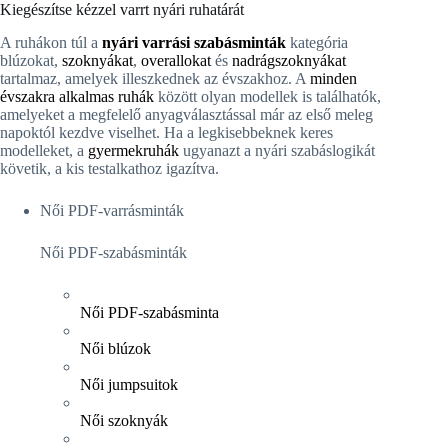
Kiegészítse kézzel varrt nyári ruhatárát
A ruhákon túl a
nyári varrási szabásminták
kategória
blúzokat,
szoknyákat
,
overallokat
és
nadrágszoknyákat
tartalmaz, amelyek illeszkednek az évszakhoz. A
minden
évszakra alkalmas ruhák
között olyan modellek is találhatók,
amelyeket a megfelelő anyagválasztással már az első meleg
napoktól kezdve viselhet. Ha a legkisebbeknek keres
modelleket, a
gyermekruhák
ugyanazt a nyári szabáslogikát
követik, a kis testalkathoz igazítva.
Női PDF-varrásminták
Női PDF-szabásminták
Női PDF-szabásminta
Női blúzok
Női jumpsuitok
Női szoknyák