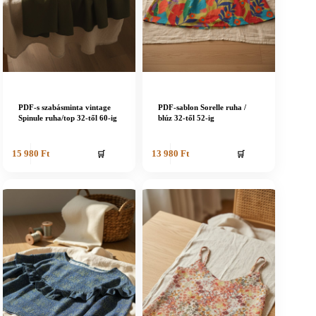
PDF-s szabásminta vintage
PDF-sablon Sorelle ruha /
Spinule ruha/top 32-től 60-ig
blúz 32-től 52-ig
🛒
🛒
15 980
Ft
13 980
Ft