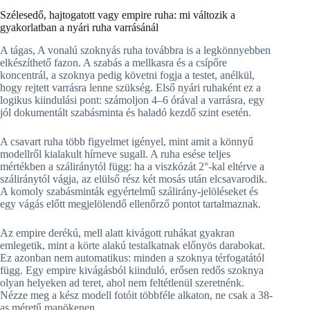
Szélesedő, hajtogatott vagy empire ruha: mi változik a
gyakorlatban a nyári ruha varrásánál
A tágas, A vonalú szoknyás ruha továbbra is a legkönnyebben
elkészíthető fazon. A szabás a mellkasra és a csípőre
koncentrál, a szoknya pedig követni fogja a testet, anélkül,
hogy rejtett varrásra lenne szükség. Első nyári ruhaként ez a
logikus kiindulási pont: számoljon 4–6 órával a varrásra, egy
jól dokumentált szabásminta és haladó kezdő szint esetén.
A csavart ruha több figyelmet igényel, mint amit a könnyű
modellről kialakult hírneve sugall. A ruha esése teljes
mértékben a száliránytól függ: ha a viszkózát 2°-kal eltérve a
száliránytól vágja, az elülső rész két mosás után elcsavarodik.
A komoly szabásminták egyértelmű szálirány-jelöléseket és
egy vágás előtt megjelölendő ellenőrző pontot tartalmaznak.
Az empire derékú, mell alatt kivágott ruhákat gyakran
emlegetik, mint a körte alakú testalkatnak előnyös darabokat.
Ez azonban nem automatikus: minden a szoknya térfogatától
függ. Egy empire kivágásból kiinduló, erősen redős szoknya
olyan helyeken ad teret, ahol nem feltétlenül szeretnénk.
Nézze meg a kész modell fotóit többféle alkaton, ne csak a 38-
as méretű manökenen.