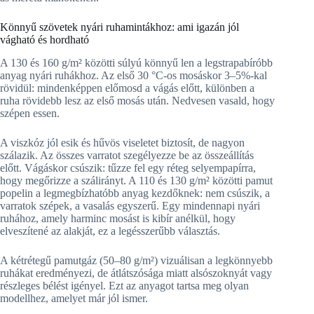
Könnyű szövetek nyári ruhamintákhoz: ami igazán jól
vágható és hordható
A 130 és 160 g/m² közötti súlyú könnyű len a legstrapabíróbb
anyag nyári ruhákhoz. Az első 30 °C-os mosáskor 3–5%-kal
rövidül: mindenképpen előmosd a vágás előtt, különben a
ruha rövidebb lesz az első mosás után. Nedvesen vasald, hogy
szépen essen.
A viszkóz jól esik és hűvös viseletet biztosít, de nagyon
szálazik. Az összes varratot szegélyezze be az összeállítás
előtt. Vágáskor csúszik: tűzze fel egy réteg selyempapírra,
hogy megőrizze a szálirányt. A 110 és 130 g/m² közötti pamut
popelin a legmegbízhatóbb anyag kezdőknek: nem csúszik, a
varratok szépek, a vasalás egyszerű. Egy mindennapi nyári
ruhához, amely harminc mosást is kibír anélkül, hogy
elveszítené az alakját, ez a legésszerűbb választás.
A kétrétegű pamutgáz (50–80 g/m²) vizuálisan a legkönnyebb
ruhákat eredményezi, de átlátszósága miatt alsószoknyát vagy
részleges bélést igényel. Ezt az anyagot tartsa meg olyan
modellhez, amelyet már jól ismer.