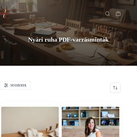
Skip
Főoldal
to
content
Shopping
cart
Nyári ruha PDF-varrásminták
SUODATA