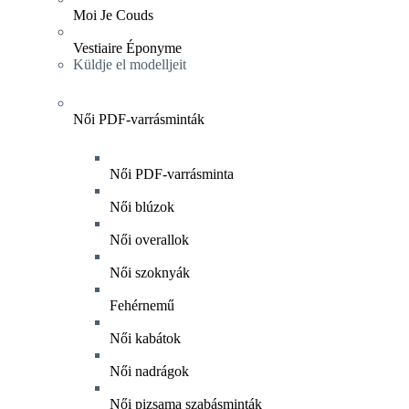
Moi Je Couds
Vestiaire Éponyme
Küldje el modelljeit
Női PDF-varrásminták
Női PDF-varrásminta
Női blúzok
Női overallok
Női szoknyák
Fehérnemű
Női kabátok
Női nadrágok
Női pizsama szabásminták