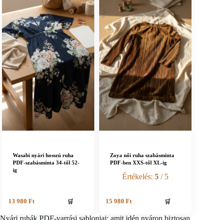
Wasabi nyári hosszú ruha
Zoya női ruha szabásminta
PDF-szabásminta 34-től 52-
PDF-ben XXS-től XL-ig
ig
Értékelés:
5
/ 5
🛒
🛒
13 980
Ft
15 980
Ft
Nyári ruhák PDF-varrási sablonjai: amit idén nyáron biztosan