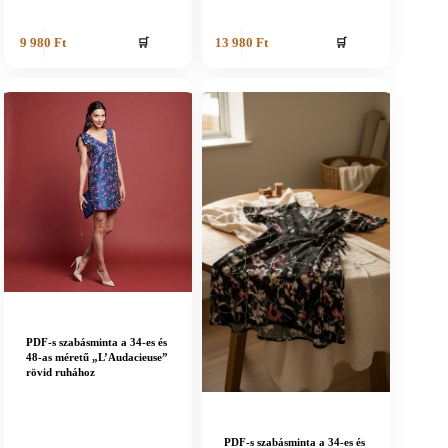
🛒
🛒
9 980
Ft
13 980
Ft
PDF-s szabásminta a 34-es és
48-as méretű „L’Audacieuse”
rövid ruhához
PDF-s szabásminta a 34-es és