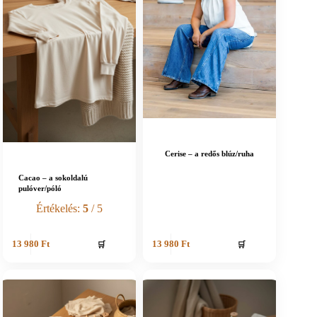
Cerise – a redős blúz/ruha
Cacao – a sokoldalú
pulóver/póló
Értékelés:
5
/ 5
🛒
🛒
13 980
Ft
13 980
Ft