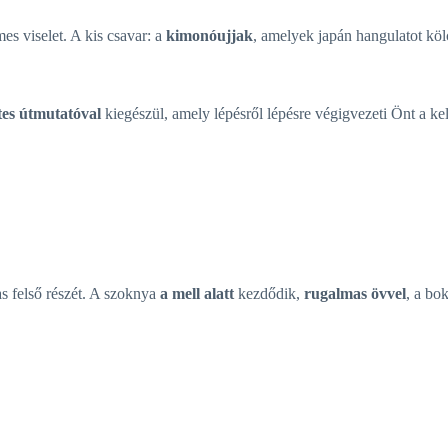
s viselet. A kis csavar: a
kimonóujjak
, amelyek japán hangulatot kö
tes útmutatóval
kiegészül, amely lépésről lépésre végigvezeti Önt a kel
s felső részét. A szoknya
a mell alatt
kezdődik,
rugalmas övvel
, a bok