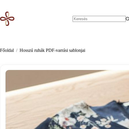
Skip
to
content
No
results
Főoldal
/
Hosszú ruhák PDF-varrási sablonjai