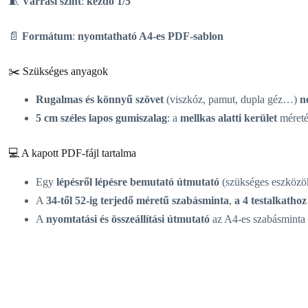
🧵
Varrási szint
:
kezdő 1/5
📄
Formátum
:
nyomtatható A4-es PDF-sablon
✂️ Szükséges anyagok
Rugalmas és könnyű szövet
(viszkóz, pamut, dupla géz…)
n
5 cm széles lapos gumiszalag
: a
mellkas alatti kerület
méreté
💻 A kapott PDF-fájl tartalma
Egy
lépésről lépésre bemutató útmutató
(szükséges eszközök,
A
34-től 52-ig terjedő méretű szabásminta
,
a 4 testalkathoz
A
nyomtatási és összeállítási útmutató
az A4-es szabásminta