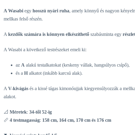
A Wasabi
egy
hosszú nyári ruha
, amely könnyű és nagyon kényelme
mellkas felső részén.
A
kezdők számára is könnyen elkészíthető
szabásminta egy
részle
A Wasabi a következő testrészeket emeli ki:
az
A
alakú testalkatokat (keskeny vállak, hangsúlyos csípő),
és a
H
alkatot (inkább karcsú alak).
A
V-kivágás
és a kissé tágas kimonóujjak kiegyensúlyozzák a mellka
alakot.
📐
Méretek
:
34-től 52-ig
📏
4 testmagasság
:
158 cm, 164 cm, 170 cm és 176 cm