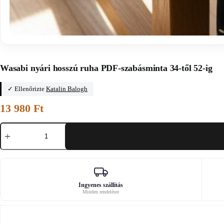
Főoldal
/
Hosszú ruhák PDF-varrási sablonjai
Wasabi nyári hosszú ruha PDF-szabásminta 34-től 52-ig
✓ Ellenőrizte
Katalin Balogh
13 980
Ft
Wasabi
nyári
hosszú
ruha
PDF-
szabásminta
34-
től
Ingyenes szállítás
Minden rendelésre
52-
ig
mennyiség