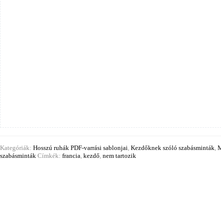
Kategóriák:
Hosszú ruhák PDF-varrási sablonjai
,
Kezdőknek szóló szabásminták
,
M
szabásminták
Címkék:
francia
,
kezdő
,
nem tartozik