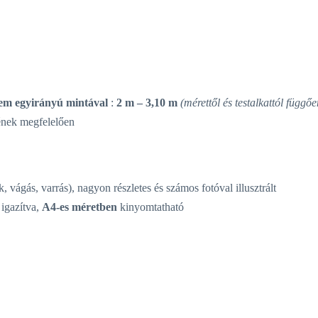
em egyirányú mintával
:
2 m – 3,10 m
(mérettől és testalkattól függőe
nek megfelelően
 vágás, varrás), nagyon részletes és számos fotóval illusztrált
igazítva,
A4-es méretben
kinyomtatható