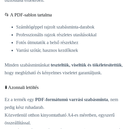
biztosítása érdekében.
📂 A PDF-sablon tartalma
Számítógéppel rajzolt szabásminta-darabok
Professzionális rajzok részletes utasításokkal
Fotós útmutatók a belső részekhez
Varrási szótár, hasznos kezdőknek
Minden szabásmintánkat
teszteltük, viseltük és tökéletesítettük
,
hogy megbízható és kényelmes viseletet garantáljunk.
⬇️ Azonnali letöltés
Ez a termék egy
PDF-formátumú varrási szabásminta
, nem
pedig kész ruhadarab.
Közvetlenül otthon kinyomtatható A4-es méretben, egyszerű
összeállítással.