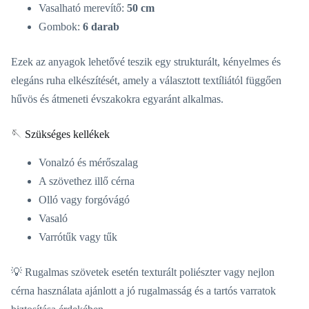
Vasalható merevítő:
50 cm
Gombok:
6 darab
Ezek az anyagok lehetővé teszik egy strukturált, kényelmes és
elegáns ruha elkészítését, amely a választott textíliától függően
hűvös és átmeneti évszakokra egyaránt alkalmas.
🪡 Szükséges kellékek
Vonalzó és mérőszalag
A szövethez illő cérna
Olló vagy forgóvágó
Vasaló
Varrótűk vagy tűk
💡 Rugalmas szövetek esetén texturált poliészter vagy nejlon
cérna használata ajánlott a jó rugalmasság és a tartós varratok