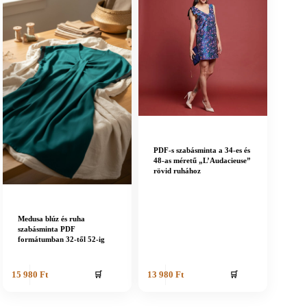
PDF-s szabásminta a 34-es és
48-as méretű „L’Audacieuse”
rövid ruhához
Medusa blúz és ruha
szabásminta PDF
formátumban 32-től 52-ig
🛒
🛒
15 980
Ft
13 980
Ft