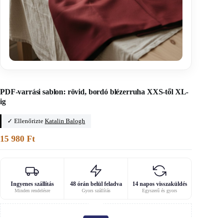
Főoldal
/
Nyári ruha PDF-varrásminták
PDF-varrási sablon: rövid, bordó blézerruha XXS-től XL-
ig
✓ Ellenőrizte
Katalin Balogh
15 980
Ft
Ingyenes szállítás
48 órán belül feladva
14 napos visszaküldés
Minden rendelésre
Gyors szállítás
Egyszerű és gyors