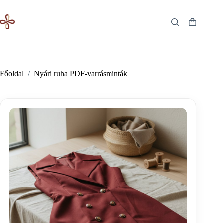
Skip
to
content
Shopping
cart
Főoldal
/
Nyári ruha PDF-varrásminták