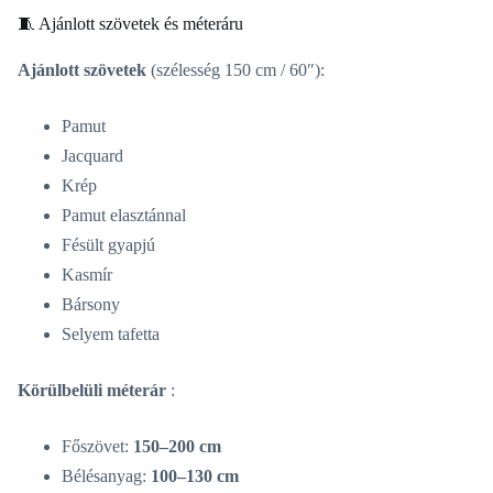
🧵 Ajánlott szövetek és méteráru
Ajánlott szövetek
(szélesség 150 cm / 60″):
Pamut
Jacquard
Krép
Pamut elasztánnal
Fésült gyapjú
Kasmír
Bársony
Selyem tafetta
Körülbelüli méterár
:
Főszövet:
150–200 cm
Bélésanyag:
100–130 cm