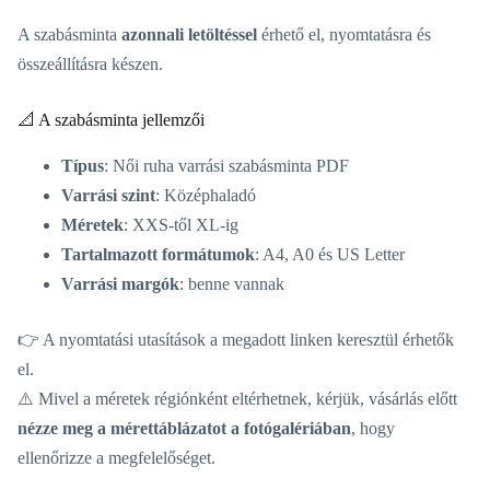
A szabásminta
azonnali letöltéssel
érhető el, nyomtatásra és
összeállításra készen.
📐 A szabásminta jellemzői
Típus
: Női ruha varrási szabásminta PDF
Varrási szint
: Középhaladó
Méretek
: XXS-től XL-ig
Tartalmazott formátumok
: A4, A0 és US Letter
Varrási margók
: benne vannak
👉 A nyomtatási utasítások a megadott linken keresztül érhetők
el.
⚠️ Mivel a méretek régiónként eltérhetnek, kérjük, vásárlás előtt
nézze meg a mérettáblázatot a fotógalériában
, hogy
ellenőrizze a megfelelőséget.