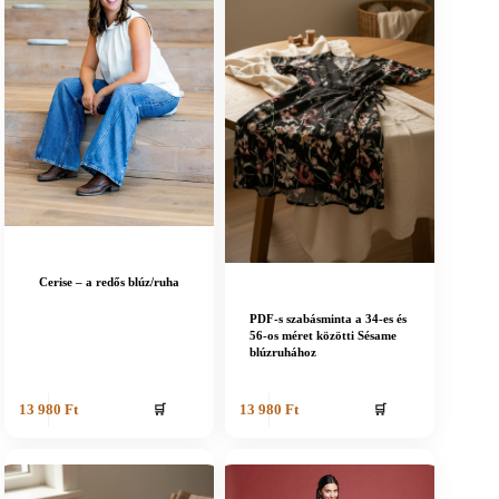
Cerise – a redős blúz/ruha
PDF-s szabásminta a 34-es és
56-os méret közötti Sésame
blúzruhához
🛒
🛒
13 980
Ft
13 980
Ft