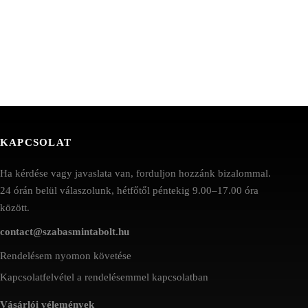
KAPCSOLAT
Ha kérdése vagy javaslata van, forduljon hozzánk bizalommal.
24 órán belül válaszolunk, hétfőtől péntekig 9.00–17.00 óra
között.
contact@szabasmintabolt.hu
Rendelésem nyomon követése
Kapcsolatfelvétel a rendelésemmel kapcsolatban
Vásárlói vélemények