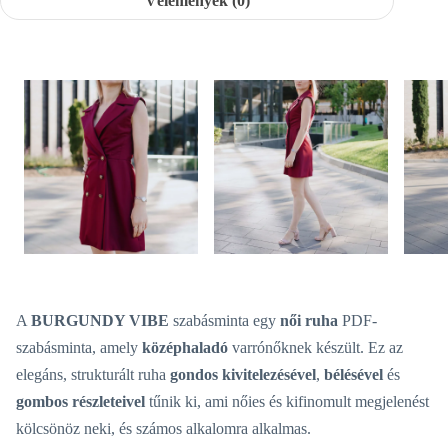
Vélemények (0)
A
BURGUNDY VIBE
szabásminta egy
női ruha
PDF-
szabásminta, amely
középhaladó
varrónőknek készült. Ez az
elegáns, strukturált ruha
gondos kivitelezésével
,
bélésével
és
gombos részleteivel
tűnik ki, ami nőies és kifinomult megjelenést
kölcsönöz neki, és számos alkalomra alkalmas.