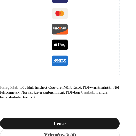
Kategóriák:
Főoldal
,
Instinct Couture
,
Női blúzok PDF-varrásmintái
,
Női
felsőminták
,
Női szoknya szabásminták PDF-ben
Címkék:
francia
,
középhaladó
,
tartozik
Leírás
Vélemények (0)