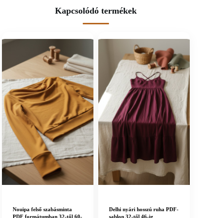
Kapcsolódó termékek
Nouipa felső szabásminta
Delhi nyári hosszú ruha PDF-
PDF formátumban 32-től 60-
sablon 32-től 46-ig