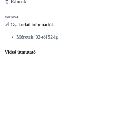
🧷
Ráncok
varrása
📐 Gyakorlati információk
Méretek
:
32-től 52-ig
Videó útmutató