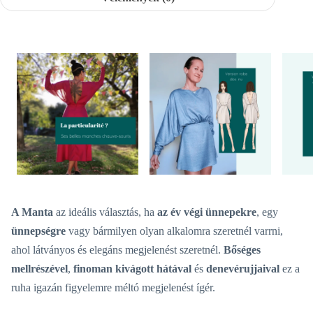
A Manta
az ideális választás, ha
az év végi ünnepekre
, egy
ünnepségre
vagy bármilyen olyan alkalomra szeretnél varrni,
ahol látványos és elegáns megjelenést szeretnél.
Bőséges
mellrészével
,
finoman kivágott hátával
és
denevérujjaival
ez a
ruha igazán figyelemre méltó megjelenést ígér.