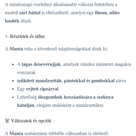
A mindennapi viselethez alkalmasabb változat érdekében a
modell
zárt háttal
is elkészíthető, amelyet egy
finom, nőies
hasíték
díszít.
✨ Részletek és stílus
A
Manta
ruha a következő tulajdonságokkal tűnik ki:
A
tágas denevérujjak
, amelyek minden tekintetet magukra
vonzanak
szűkített mandzsetták
,
pántokkal és gombokkal
zárva
Egy
rejtett cipzárral
Lehetőség
díszgombok hozzáadására a szoknya
hátulján
, elegáns utalásként a mandzsettákra
👗 Változatok és opciók
A
Manta
szabásminta többféle változatban is elérhető: