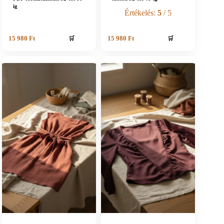
ig
Értékelés:
5
/ 5
🛒
🛒
15 980
Ft
15 980
Ft