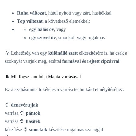
Ruha változat
, hátul nyitott vagy zárt, hasítékkal
Top változat
, a következő elemekkel:
egy
hálós öv
, vagy
egy
szövet öv
, smockolt vagy rugalmas
💡 Lehetőség van egy
különálló szett
elkészítésére is, ha csak a
szoknyát varrjuk meg, ezúttal
formával és rejtett cipzárral
.
🧵 Mit fogsz tanulni a Manta varrásával
Ez a szabásminta tökéletes a varrási technikáid elmélyítéséhez:
🧷
denevérujjak
varrása 🧷
pántok
varrása 🧷
hasíték
készítése 🧷
smockok
készítése rugalmas szalaggal