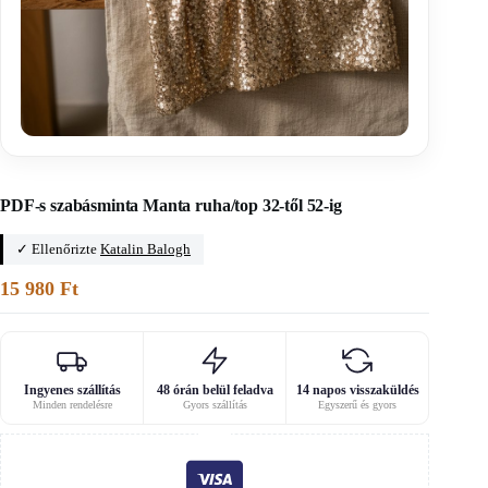
Főoldal
/
Főoldal
PDF-s szabásminta Manta ruha/top 32-től 52-ig
✓ Ellenőrizte
Katalin Balogh
15 980
Ft
Ingyenes szállítás
48 órán belül feladva
14 napos visszaküldés
Minden rendelésre
Gyors szállítás
Egyszerű és gyors