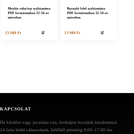
Mookie ruha/top szabásminta
Barnabé felső szabásminta
PDF formátumban 32-56-os
PDF formátumban 32-56-os
méretben
méretben
🛒
🛒
15 980
Ft
15 980
Ft
KAPCSOLAT
Ha kérdése vagy javaslata van, forduljon hozzánk bizalommal.
24 órán belül válaszolunk, hétfőtől péntekig 9.00–17.00 óra