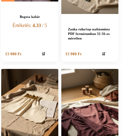
Bogota kabát
Értékelés:
4.33
/ 5
Zanka ruha/top szabásminta
PDF formátumban 32-56-os
méretben
🛒
🛒
15 980
Ft
15 980
Ft