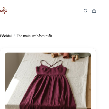
Skip
to
content
Shopping
cart
Főoldal
/
Fée main szabásminták