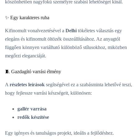
köszönhetően nagyfokú személyre szabási lehetőséget kínál.
✨ Egy karakteres ruha
Kifinomult vonalvezetésével a
Delhi
tökéletes választás egy
elegáns és kifinomult öltözék összeállításához. Az anyagtól
függően könnyen variálható különböző stílusokhoz, miközben
megőrzi eleganciáját.
🧵 Gazdagító varrási élmény
A
részletes leírások
segítségével ez a szabásminta lehetővé teszi,
hogy fejlessze varrási készségeit, különösen:
gallér varrása
redők készítése
Egy igényes és tanulságos projekt, ideális a fejlődéshez.