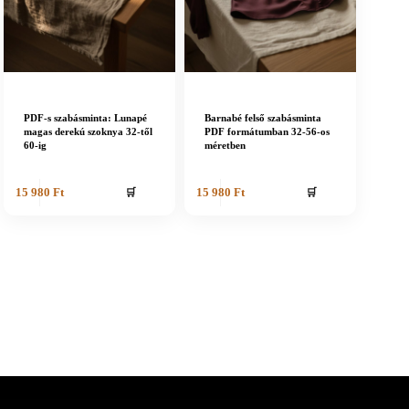
PDF-s szabásminta: Lunapé
Barnabé felső szabásminta
magas derekú szoknya 32-től
PDF formátumban 32-56-os
60-ig
méretben
🛒
🛒
15 980
Ft
15 980
Ft