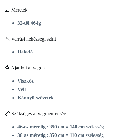
📐 Méretek
32-től 46-ig
🪡 Varrási nehézségi szint
Haladó
🧶 Ajánlott anyagok
Viszkóz
Veil
Könnyű szövetek
📏 Szükséges anyagmennyiség
46-os méretig
:
350 cm × 140 cm
szélesség
38-as méretig
:
350 cm × 110 cm
szélesség