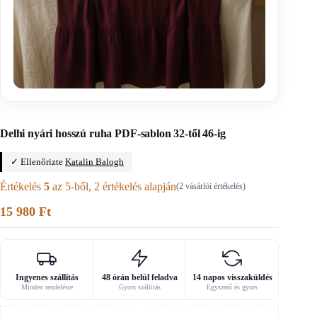
Főoldal
/
Fée main szabásminták
Delhi nyári hosszú ruha PDF-sablon 32-től 46-ig
✓ Ellenőrizte
Katalin Balogh
Értékelés
5
az 5-ből,
2
értékelés alapján
(
2
vásárlói értékelés)
15 980
Ft
Ingyenes szállítás
48 órán belül feladva
14 napos visszaküldés
Minden rendelésre
Gyors szállítás
Egyszerű és gyors