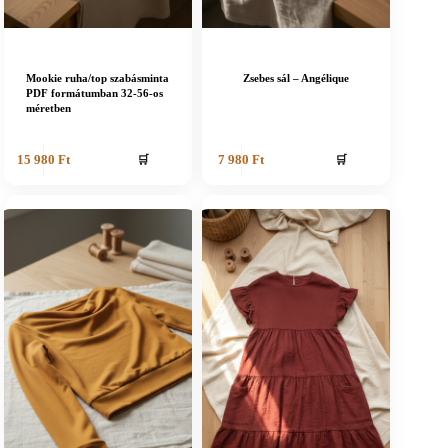
Mookie ruha/top szabásminta
Zsebes sál – Angélique
PDF formátumban 32-56-os
méretben
🛒
🛒
15 980
Ft
7 980
Ft