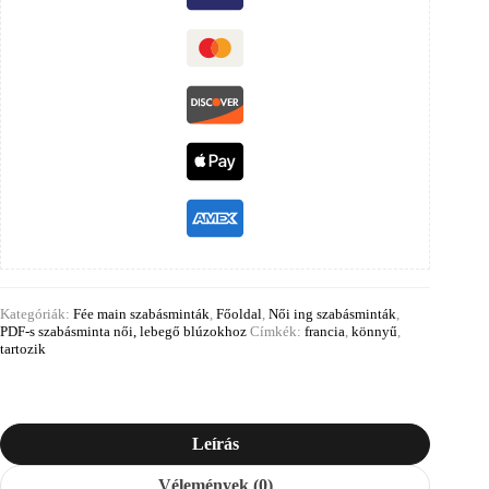
Kategóriák:
Fée main szabásminták
,
Főoldal
,
Női ing szabásminták
,
PDF-s szabásminta női, lebegő blúzokhoz
Címkék:
francia
,
könnyű
,
tartozik
Leírás
Vélemények (0)