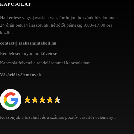
KAPCSOLAT
Ha kérdése vagy javaslata van, forduljon hozzánk bizalommal.
24 órán belül válaszolunk, hétfőtől péntekig 9.00–17.00 óra
között.
contact@szabasmintabolt.hu
Rendelésem nyomon követése
Kapcsolatfelvétel a rendelésemmel kapcsolatban
Vásárlói vélemények
Köszönjük a bizalmát és a számos pozitív vásárlói véleményt.