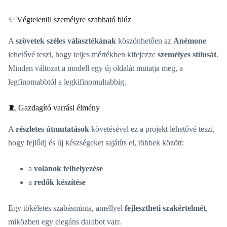
✨ Végtelenül személyre szabható blúz
A
szövetek széles választékának
köszönhetően az
Anémone
lehetővé teszi, hogy teljes mértékben kifejezze
személyes stílusát
.
Minden változat a modell egy új oldalát mutatja meg, a
legfinomabbtól a legkifinomultabbig.
🧵 Gazdagító varrási élmény
A
részletes útmutatások
követésével ez a projekt lehetővé teszi,
hogy fejlődj és új készségeket sajátíts el, többek között:
a
volánok felhelyezése
a
redők készítése
Egy tökéletes szabásminta, amellyel
fejlesztheti szakértelmét
,
miközben egy elegáns darabot varr.