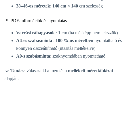
38–46-os méretek
:
140 cm × 140 cm
szélesség
📄 PDF-információk és nyomtatás
Varrási ráhagyások
: 1 cm (ha másképp nem jelezzük)
A4-es szabásminta
:
100 %-os méretben
nyomtatható és
könnyen összeállítható (utasítás mellékelve)
A0-s szabásminta
: szaknyomdában nyomtatható
💡
Tanács
: válassza ki a méretét a
mellékelt mérettáblázat
alapján.