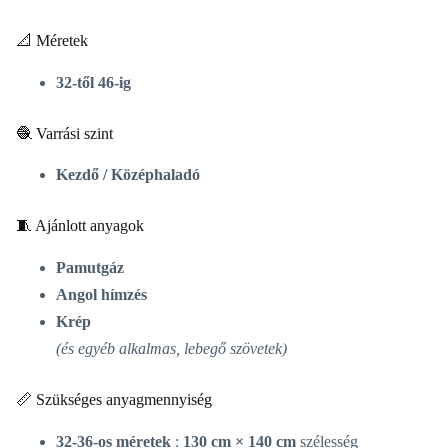
📐 Méretek
32-től 46-ig
🧶 Varrási szint
Kezdő / Középhaladó
🧵 Ajánlott anyagok
Pamutgáz
Angol hímzés
Krép
(és egyéb alkalmas, lebegő szövetek)
📏 Szükséges anyagmennyiség
32-36-os méretek
:
130 cm × 140 cm
szélesség