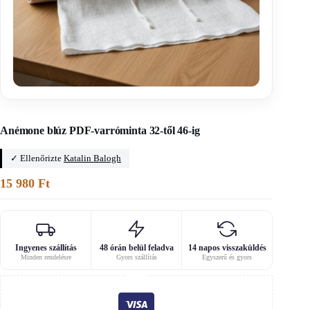
Főoldal
/
Fée main szabásminták
Anémone blúz PDF-varróminta 32-től 46-ig
✓ Ellenőrizte
Katalin Balogh
15 980
Ft
Ingyenes szállítás
48 órán belül feladva
14 napos visszaküldés
Minden rendelésre
Gyors szállítás
Egyszerű és gyors