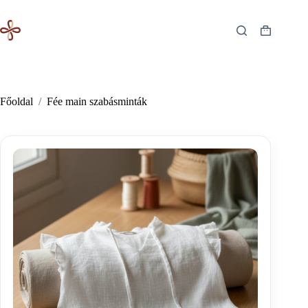
Skip
to
content
Shopping
cart
Főoldal
/
Fée main szabásminták