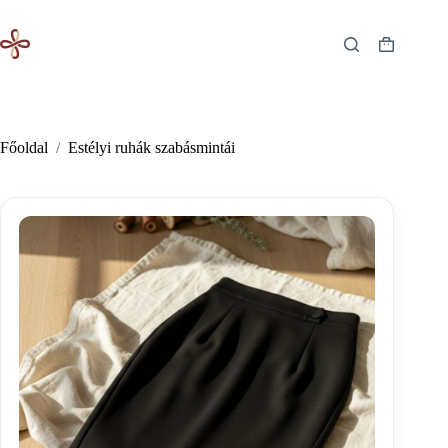
Skip
to
content
Shopping
cart
Főoldal
/
Estélyi ruhák szabásmintái