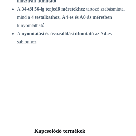
illusztrált útmutató
A
34-től 56-ig terjedő méretekhez
tartozó szabásminta,
mind a
4 testalkathoz
,
A4-es és A0-ás méretben
kinyomtatható
A
nyomtatási és összeállítási útmutató
az A4-es
sablonhoz
Kapcsolódó termékek