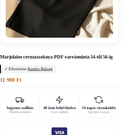
Főoldal
/
Estélyi ruhák szabásmintái
Marjolaine ceruzaszoknya PDF-varrásminta 34-től 56-ig
✓ Ellenőrizte
Katalin Balogh
11 980
Ft
Ingyenes szállítás
48 órán belül feladva
14 napos visszaküldés
Minden rendelésre
Gyors szállítás
Egyszerű és gyors