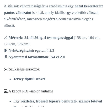
A stílusok változatosságáért a szabásminta egy
hátul keresztezett
pántos változatot
is kínál, amely ideális egy eredetibb változat
elkészítéséhez, miközben megőrzi a ceruzaszoknya elegáns
stílusát.
📐
Méretek:
34-től 56-ig
,
4 testmagassággal
(158 cm, 164 cm,
170 cm, 176 cm)
🧵
Nehézségi szint:
egyszerű
2/5
📄
Nyomtatási formátumok:
A4 és A0
✂️ Szükséges eszközök
Jersey típusú szövet
💻 A kapott PDF-sablon tartalma
Egy
részletes, lépésről lépésre bemutató, számos fotóval