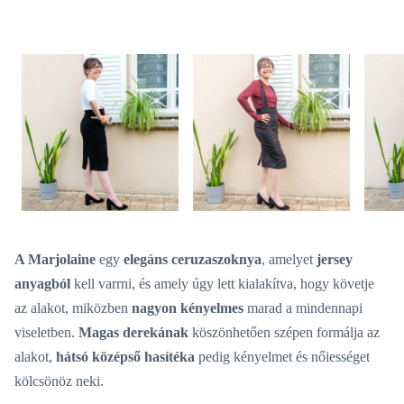
A Marjolaine
egy
elegáns ceruzaszoknya
, amelyet
jersey
anyagból
kell varrni, és amely úgy lett kialakítva, hogy követje
az alakot, miközben
nagyon kényelmes
marad a mindennapi
viseletben.
Magas derekának
köszönhetően szépen formálja az
alakot,
hátsó középső hasítéka
pedig kényelmet és nőiességet
kölcsönöz neki.