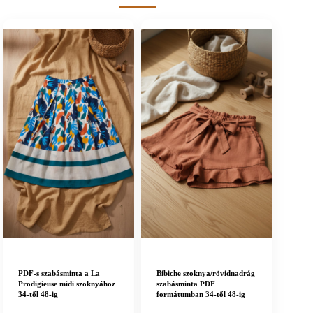
PDF-s szabásminta a La
Bibiche szoknya/rövidnadrág
Prodigieuse midi szoknyához
szabásminta PDF
34-től 48-ig
formátumban 34-től 48-ig