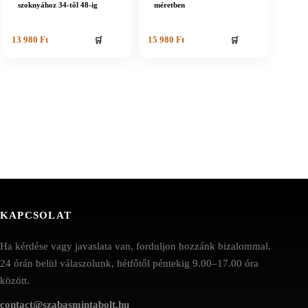
szoknyához 34-től 48-ig
méretben
🛒
🛒
13 980
Ft
15 980
Ft
KAPCSOLAT
Ha kérdése vagy javaslata van, forduljon hozzánk bizalommal.
24 órán belül válaszolunk, hétfőtől péntekig 9.00–17.00 óra
között.
contact@szabasmintabolt.hu