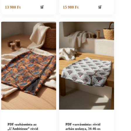
🛒
🛒
13 980
Ft
15 980
Ft
PDF-szabásminta az
PDF-varrásminta: rövid
„L’Ambitieuse” rövid
arbán szoknya, 34-46-os