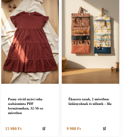
Pansy rövid nyári ruha
Ékszeres tasak, 2 méretben:
szabásminta PDF
kislányoknak és nőknek – lila
formátumban, 32-56-os
méretben
🛒
🛒
15 980
Ft
9 980
Ft