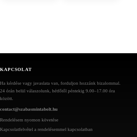
KAPCSOLAT
Ha kérdése vagy javaslata van, forduljon hozzánk bizalommal.
24 órán belül válaszolunk, hétfőtől péntekig 9.00–17.00 óra
között.
contact@szabasmintabolt.hu
Rendelésem nyomon követése
Kapcsolatfelvétel a rendelésemmel kapcsolatban