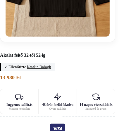
Főoldal
/
Főoldal
Akalat felső 32-től 52-ig
✓ Ellenőrizte
Katalin Balogh
13 980
Ft
Ingyenes szállítás
48 órán belül feladva
14 napos visszaküldés
Minden rendelésre
Gyors szállítás
Egyszerű és gyors