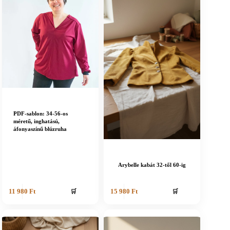
PDF-sablon: 34-56-os
méretű, inghatású,
áfonyaszínű blúzruha
Arybelle kabát 32-től 60-ig
🛒
🛒
11 980
Ft
15 980
Ft