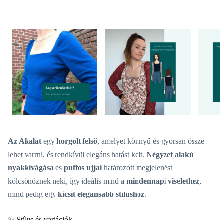
Az Akalat
egy
horgolt felső
, amelyet könnyű és gyorsan össze
lehet varrni, és rendkívül elegáns hatást kelt.
Négyzet alakú
nyakkivágása
és
puffos ujjai
határozott megjelenést
kölcsönöznek neki, így ideális mind a
mindennapi viselethez
,
mind pedig egy
kicsit elegánsabb stílushoz
.
✨ Stílus és variációk