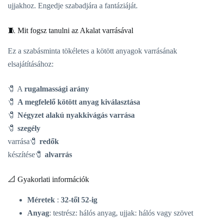
ujjakhoz. Engedje szabadjára a fantáziáját.
🧵 Mit fogsz tanulni az Akalat varrásával
Ez a szabásminta tökéletes a kötött anyagok varrásának
elsajátításához:
🧷 A
rugalmassági arány
🧷
A megfelelő kötött anyag kiválasztása
🧷
Négyzet alakú nyakkivágás varrása
🧷
szegély
varrása🧷
redők
készítése🧷
alvarrás
📐 Gyakorlati információk
Méretek
:
32-től 52-ig
Anyag
: testrész: hálós anyag, ujjak: hálós vagy szövet