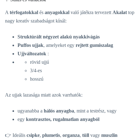
A
térfogatokkal
és
anyagokkal
való játékra tervezett
Akalat
top
nagy kreatív szabadságot kínál:
Struktúrált négyzet alakú nyakkivágás
Puffos ujjak
, amelyeket egy
rejtett gumiszalag
Ujjváltozatok
:
rövid ujjú
3/4-es
hosszú
Az ujjak lazasága miatt azok varrhatók:
ugyanabba a
hálós anyagba
, mint a testrész, vagy
egy
kontrasztos, rugalmatlan anyagból
👉 Ideális
csipke
,
plumetis
,
organza
,
tüll
vagy
muszlin