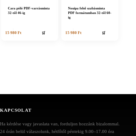
Cara póló PDF-varrásminta
Nouipa felső szabásminta
32-től 46-ig
PDF formátumban 32-től 60-
ig
🛒
🛒
15 980
Ft
15 980
Ft
KAPCSOLAT
Ha kérdése vagy javaslata van, forduljon hozzánk bizalommal.
24 órán belül válaszolunk, hétfőtől péntekig 9.00–17.00 óra