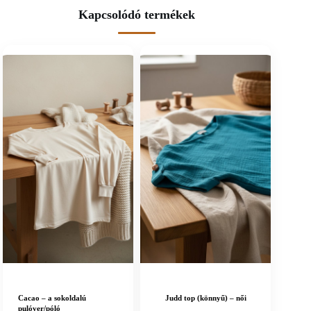
Kapcsolódó termékek
Cacao – a sokoldalú
Judd top (könnyű) – női
pulóver/póló