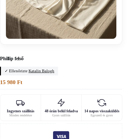
Főoldal
/
Lénaline
Phillip felső
✓ Ellenőrizte
Katalin Balogh
15 980
Ft
Ingyenes szállítás
48 órán belül feladva
14 napos visszaküldés
Minden rendelésre
Gyors szállítás
Egyszerű és gyors