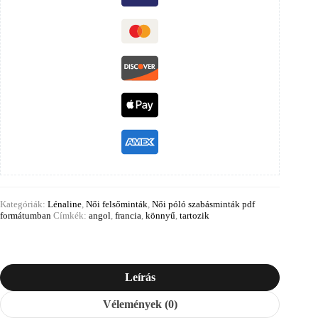
Kategóriák:
Lénaline
,
Női felsőminták
,
Női póló szabásminták pdf
formátumban
Címkék:
angol
,
francia
,
könnyű
,
tartozik
Leírás
Vélemények (0)