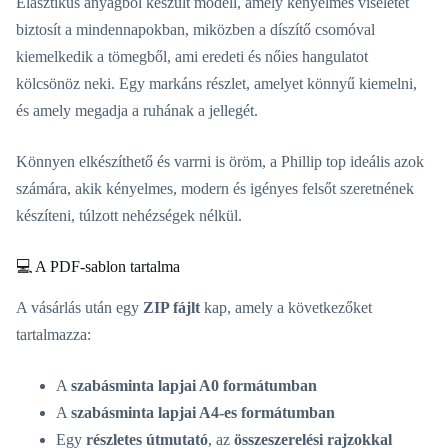
Elasztikus anyagból készült modell, amely kényelmes viseletet
biztosít a mindennapokban, miközben a díszítő csomóval
kiemelkedik a tömegből, ami eredeti és nőies hangulatot
kölcsönöz neki. Egy markáns részlet, amelyet könnyű kiemelni,
és amely megadja a ruhának a jellegét.
Könnyen elkészíthető és varrni is öröm, a Phillip top ideális azok
számára, akik kényelmes, modern és igényes felsőt szeretnének
készíteni, túlzott nehézségek nélkül.
💻 A PDF-sablon tartalma
A vásárlás után egy
ZIP fájlt
kap, amely a következőket
tartalmazza:
A
szabásminta lapjai A0 formátumban
A
szabásminta lapjai A4-es formátumban
Egy
részletes útmutató
, az
összeszerelési rajzokkal