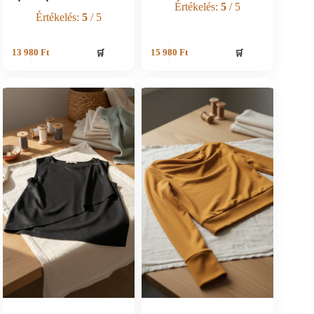
Értékelés:
5
/ 5
Értékelés:
5
/ 5
🛒
🛒
13 980
Ft
15 980
Ft