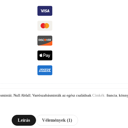
ásmintái
,
Null Abfall
,
Varrószabásminták az egész családnak
Címkék:
francia
,
könn
Leírás
Vélemények (1)