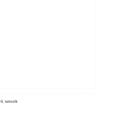
yű
,
tartozik