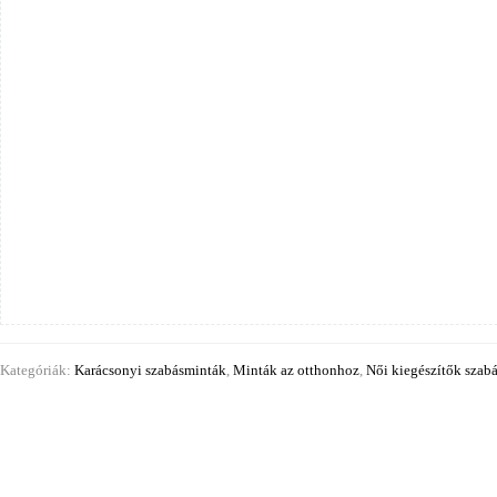
Kategóriák:
Karácsonyi szabásminták
,
Minták az otthonhoz
,
Női kiegészítők szab