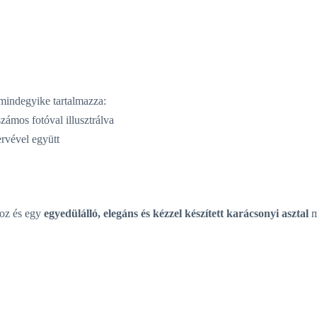
mindegyike tartalmazza:
számos fotóval illusztrálva
tervével együtt
hoz és egy
egyedülálló, elegáns és kézzel készített karácsonyi asztal
m