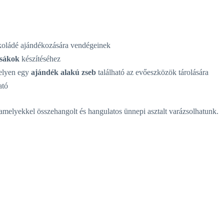
okoládé ajándékozására vendégeinek
sákok
készítéséhez
elyen egy
ajándék alakú zseb
található az evőeszközök tárolására
ató
 amelyekkel összehangolt és hangulatos ünnepi asztalt varázsolhatunk.