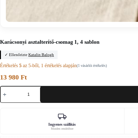
Főoldal
/
Karácsonyi szabásminták
Karácsonyi asztalterítő-csomag 1, 4 sablon
✓ Ellenőrizte
Katalin Balogh
Értékelés
5
az 5-ből,
1
értékelés alapján
(
1
vásárlói értékelés)
13 980
Ft
Karácsonyi
asztalterítő-
csomag
1,
4
sablon
mennyiség
Ingyenes szállítás
Minden rendelésre