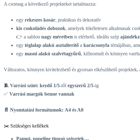
A csomag a következő projekteket tartalmazza:
egy
rekeszes kosár
, praktikus és dekoratív
kis csokoládés dobozok
, amelyek tökéletesen alkalmasak cs
👉 a sablon
nagy méretben
is elérhető, ideális szép
ajándékz
egy
téglalap alakú asztalterítő
a
karácsonyfa
témájában, am
egy
masni alakú szalvétagyűrű
, kifinomult és könnyen varrh
Változatos, könnyen kivitelezhető és gyorsan elkészíthető projektek,
🧵 Varrási szint:
kezdő 1/5
-től
egyszerű 2/5
-ig
✅
Varrási margók benne vannak
📄 Nyomtatási formátumok:
A4 és A0
✂️ Szükséges kellékek
Pamut, popeline típusú szövetek…