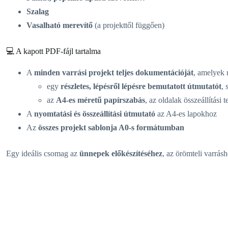
Szalag
Vasalható merevítő
(a projekttől függően)
💻 A kapott PDF-fájl tartalma
A
minden varrási projekt teljes dokumentációját
, amelyek 
egy
részletes, lépésről lépésre bemutatott útmutatót
, 
az
A4-es méretű papírszabás
, az oldalak összeállítási 
A
nyomtatási és összeállítási útmutató
az A4-es lapokhoz
Az
összes projekt sablonja A0-s formátumban
Egy ideális csomag az
ünnepek előkészítéséhez
, az örömteli varrás