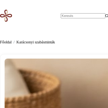
Skip
to
content
No
results
Főoldal
/
Karácsonyi szabásminták