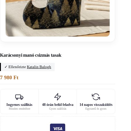
Főoldal
/
Karácsonyi szabásminták
Karácsonyi manó csizmás tasak
✓ Ellenőrizte
Katalin Balogh
7 980
Ft
Ingyenes szállítás
48 órán belül feladva
14 napos visszaküldés
Minden rendelésre
Gyors szállítás
Egyszerű és gyors