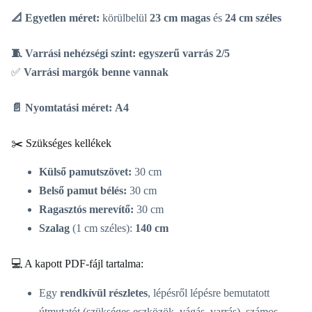
📐 Egyetlen méret:
körülbelül
23 cm magas
és
24 cm széles
🧵 Varrási nehézségi szint:
egyszerű varrás 2/5
✅
Varrási margók benne vannak
📄 Nyomtatási méret:
A4
✂️ Szükséges kellékek
Külső pamutszövet:
30 cm
Belső pamut bélés:
30 cm
Ragasztós merevítő:
30 cm
Szalag
(1 cm széles):
140 cm
💻 A kapott PDF-fájl tartalma:
Egy
rendkívül részletes
, lépésről lépésre bemutatott
útmutatót (szükséges eszközök, vágás, varrás), számos