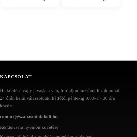
KAPCSOLAT
Ha kérdése vagy javaslata van, forduljon hozzánk bizalommal.
24 órán belül válaszolunk, hétfőtől péntekig 9.00–17.00 óra
között.
contact@szabasmintabolt.hu
Rendelésem nyomon követése
Kapcsolatfelvétel a rendelésemmel kapcsolatban