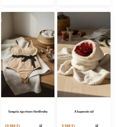
Sangria egyrészes fürdőruha
A kapucnis sál
🛒
🛒
19 980
Ft
9 980
Ft