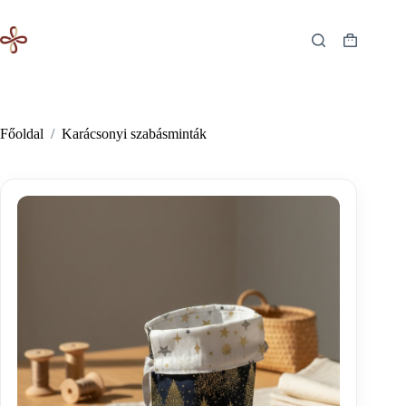
Skip
to
content
Shopping
cart
Főoldal
/
Karácsonyi szabásminták