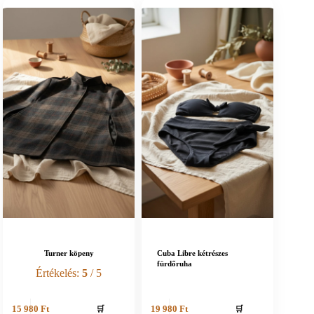
Turner köpeny
Cuba Libre kétrészes
fürdőruha
Értékelés:
5
/ 5
🛒
🛒
15 980
Ft
19 980
Ft