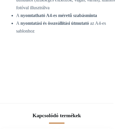
fotóval illusztrálva
A
nyomtatható A4-es méretű szabásminta
A
nyomtatási és összeállítási útmutató
az A4-es
sablonhoz
Kapcsolódó termékek