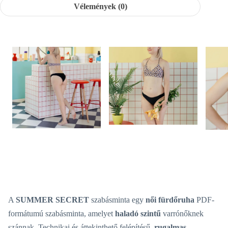
Vélemények (0)
A
SUMMER SECRET
szabásminta egy
női fürdőruha
PDF-
formátumú szabásminta, amelyet
haladó szintű
varrónőknek
szánnak. Technikai és áttekinthető felépítésű,
rugalmas