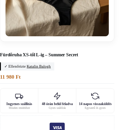
Főoldal
/
Haladó szabásminták
Fürdőruha XS-től L-ig – Summer Secret
✓ Ellenőrizte
Katalin Balogh
11 980
Ft
Ingyenes szállítás
48 órán belül feladva
14 napos visszaküldés
Minden rendelésre
Gyors szállítás
Egyszerű és gyors