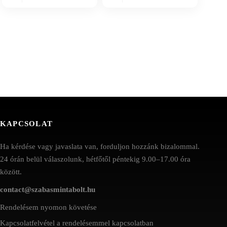
KAPCSOLAT
Ha kérdése vagy javaslata van, forduljon hozzánk bizalommal.
24 órán belül válaszolunk, hétfőtől péntekig 9.00–17.00 óra
között.
contact@szabasmintabolt.hu
Rendelésem nyomon követése
Kapcsolatfelvétel a rendelésemmel kapcsolatban