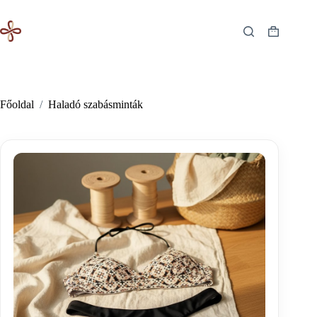
Skip
to
content
Shopping
cart
Főoldal
/
Haladó szabásminták