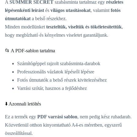
A
SUMMER SECRET
szabásminta tartalmaz egy
részletes
lépésenkénti leírást
és
világos utasításokat
, valamint
fotós
útmutatókat
a belső részekhez.
Minden modellünket
teszteltük, viseltük és tökéletesítettük
,
hogy megbízható és kényelmes viseletet garantáljunk.
📂 A PDF-sablon tartalma
Számítógéppel rajzolt szabásminta-darabok
Professzionális vázlatok lépésről lépésre
Fotós útmutatók a belső részek kivitelezéséhez
Varrási szótár, hasznos a fejlődéshez
⬇️ Azonnali letöltés
Ez a termék egy
PDF varrási sablon
, nem pedig kész ruhadarab.
Közvetlenül otthon kinyomtatható A4-es méretben, egyszerű
összeállítással.