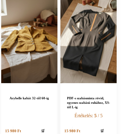
Arybelle kabát 32-től 60-ig
PDF-s szabásminta rövid,
egyenes szabású ruhához, XS-
től L-ig
Értékelés:
5
/ 5
🛒
🛒
15 980
Ft
15 980
Ft