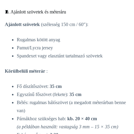
🧵 Ajánlott szövetek és méteráru
Ajánlott szövetek
(szélesség 150 cm / 60″):
Rugalmas kötött anyag
Pamut/Lycra jersey
Spandexet vagy elasztánt tartalmazó szövetek
Körülbelüli méterár
:
Fő díszítőszövet:
35 cm
Egyszínű főszövet (fekete):
35 cm
Bélés: rugalmas hálószövet (a megadott méterárban benne
van)
Párnákhoz szükséges hab:
kb. 20 × 40 cm
(a példában használt: vastagság 3 mm – 15 × 35 cm)