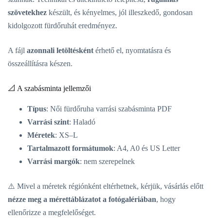
szövetekhez
készült, és kényelmes, jól illeszkedő, gondosan
kidolgozott fürdőruhát eredményez.
A fájl
azonnali letöltésként
érhető el, nyomtatásra és
összeállításra készen.
📐 A szabásminta jellemzői
Típus
: Női fürdőruha varrási szabásminta PDF
Varrási szint
: Haladó
Méretek
: XS–L
Tartalmazott formátumok
: A4, A0 és US Letter
Varrási margók
: nem szerepelnek
⚠️ Mivel a méretek régiónként eltérhetnek, kérjük, vásárlás előtt
nézze meg a mérettáblázatot a fotógalériában
, hogy
ellenőrizze a megfelelőséget.