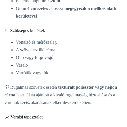
Fehérneműgumi:
2,20 m
Gumi
4 cm széles
: hossza
megegyezik a mellkas alatti
kerületével
🪡 Szükséges kellékek
Vonalzó és mérőszalag
A szövethez illő cérna
Olló vagy forgóvágó
Vasaló
Varrótűk vagy tűk
💡 Rugalmas szövetek esetén
texturált poliészter vagy nejlon
cérna
használata ajánlott a kiváló rugalmasság biztosítása és a
varratok szétszakadásának elkerülése érdekében.
✂️ Varrási tapasztalat