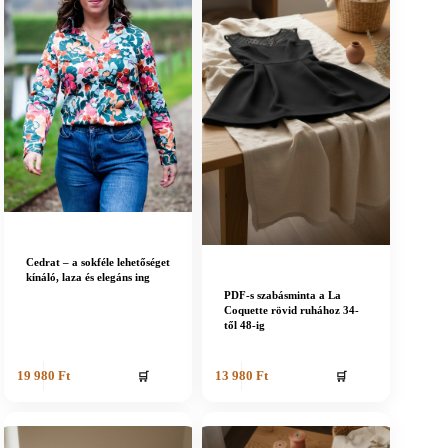
Cedrat – a sokféle lehetőséget
kínáló, laza és elegáns ing
PDF-s szabásminta a La
Coquette rövid ruhához 34-
től 48-ig
🛒
🛒
19 980
Ft
13 980
Ft