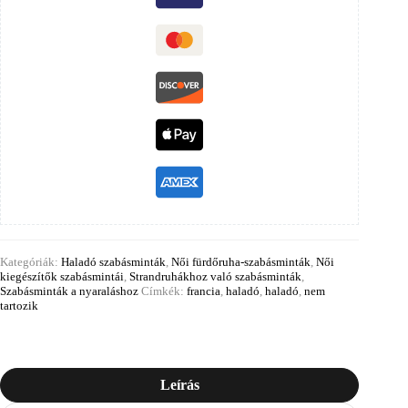
Kategóriák:
Haladó szabásminták
,
Női fürdőruha-szabásminták
,
Női
kiegészítők szabásmintái
,
Strandruhákhoz való szabásminták
,
Szabásminták a nyaraláshoz
Címkék:
francia
,
haladó
,
haladó
,
nem
tartozik
Leírás