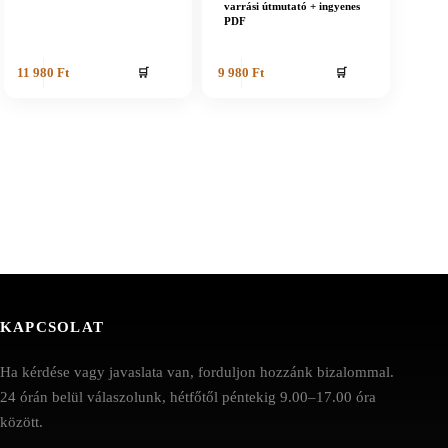
varrási útmutató + ingyenes
PDF
🛒
🛒
11 980
Ft
9 980
Ft
KAPCSOLAT
Ha kérdése vagy javaslata van, forduljon hozzánk bizalommal.
24 órán belül válaszolunk, hétfőtől péntekig 9.00–17.00 óra
között.