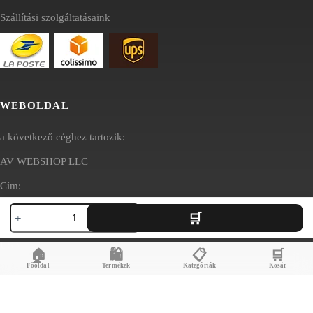
Szállítási szolgáltatásaink
WEBOLDAL
a következő céghez tartozik:
AV WEBSHOP LLC
Cím:
Rigotte
1111B S Governors Ave STE 81890
nadrágcsomag
Dover, DE 19904
–
gyermekek
USA
🏠
🛍️
📋
🛒
és
nők
Főoldal
Termékek
Kategóriák
Kosár
számára
12
hónapos