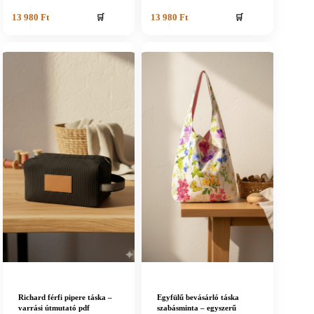
🛒
🛒
13 980
Ft
13 980
Ft
Richard férfi pipere táska –
Egyfülű bevásárló táska
varrási útmutató pdf
szabásminta – egyszerű