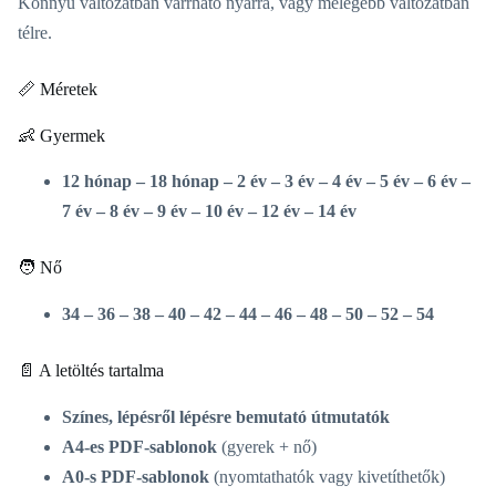
Könnyű változatban varrható nyárra, vagy melegebb változatban
télre.
📏 Méretek
👶 Gyermek
12 hónap – 18 hónap – 2 év – 3 év – 4 év – 5 év – 6 év –
7 év – 8 év – 9 év – 10 év – 12 év – 14 év
🧑 Nő
34 – 36 – 38 – 40 – 42 – 44 – 46 – 48 – 50 – 52 – 54
📄 A letöltés tartalma
Színes, lépésről lépésre bemutató útmutatók
A4-es PDF-sablonok
(gyerek + nő)
A0-s PDF-sablonok
(nyomtathatók vagy kivetíthetők)