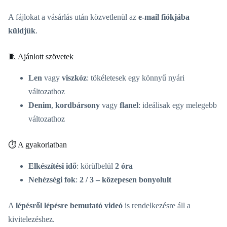
A fájlokat a vásárlás után közvetlenül az
e-mail fiókjába
küldjük
.
🧵 Ajánlott szövetek
Len
vagy
viszkóz
: tökéletesek egy könnyű nyári
változathoz
Denim
,
kordbársony
vagy
flanel
: ideálisak egy melegebb
változathoz
⏱️ A gyakorlatban
Elkészítési idő
: körülbelül
2 óra
Nehézségi fok
:
2 / 3 – közepesen bonyolult
A
lépésről lépésre bemutató videó
is rendelkezésre áll a
kivitelezéshez.