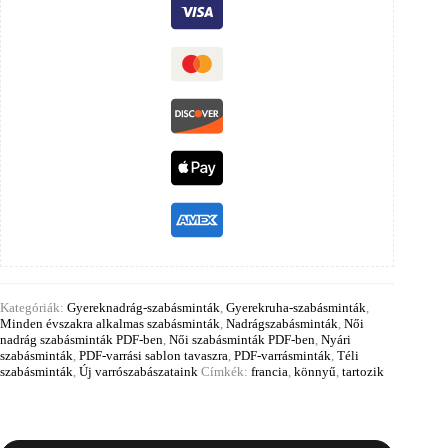
Kategóriák:
Gyereknadrág-szabásminták
,
Gyerekruha-szabásminták
,
Minden évszakra alkalmas szabásminták
,
Nadrágszabásminták
,
Női
nadrág szabásminták PDF-ben
,
Női szabásminták PDF-ben
,
Nyári
szabásminták
,
PDF-varrási sablon tavaszra
,
PDF-varrásminták
,
Téli
szabásminták
,
Új varrószabászataink
Címkék:
francia
,
könnyű
,
tartozik