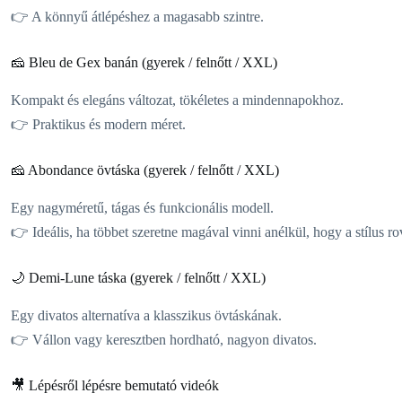
👉 A könnyű átlépéshez a magasabb szintre.
🧀 Bleu de Gex banán (gyerek / felnőtt / XXL)
Kompakt és elegáns változat, tökéletes a mindennapokhoz.
👉 Praktikus és modern méret.
🧀 Abondance övtáska (gyerek / felnőtt / XXL)
Egy nagyméretű, tágas és funkcionális modell.
👉 Ideális, ha többet szeretne magával vinni anélkül, hogy a stílus r
🌙 Demi-Lune táska (gyerek / felnőtt / XXL)
Egy divatos alternatíva a klasszikus övtáskának.
👉 Vállon vagy keresztben hordható, nagyon divatos.
🎥 Lépésről lépésre bemutató videók