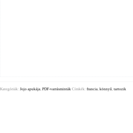
Kategóriák:
Jojo apukája
,
PDF-varrásminták
Címkék:
francia
,
könnyű
,
tartozik