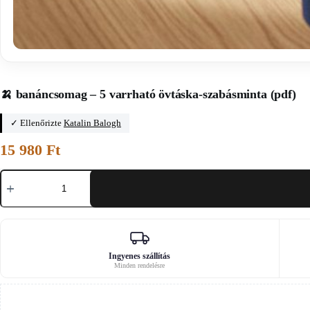
Főoldal
/
Jojo apukája
🍌 banáncsomag – 5 varrható övtáska-szabásminta (pdf)
✓ Ellenőrizte
Katalin Balogh
15 980
Ft
🍌
banáncsomag
–
5
varrható
övtáska-
szabásminta
(pdf)
Ingyenes szállítás
Minden rendelésre
mennyiség