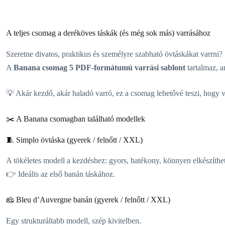
A teljes csomag a deréköves táskák (és még sok más) varrásához
Szeretne divatos, praktikus és személyre szabható övtáskákat varrni?
A
Banana csomag
5 PDF-formátumú varrási sablont
tartalmaz, a
💡 Akár kezdő, akár haladó varró, ez a csomag lehetővé teszi, hogy v
✂️ A Banana csomagban található modellek
🧵 Simplo övtáska (gyerek / felnőtt / XXL)
A tökéletes modell a kezdéshez: gyors, hatékony, könnyen elkészíthe
👉 Ideális az első banán táskához.
🧀 Bleu d’Auvergne banán (gyerek / felnőtt / XXL)
Egy strukturáltabb modell, szép kivitelben.