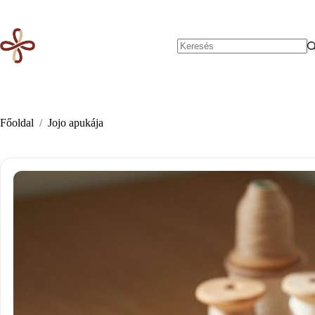
Skip
to
content
No
results
Főoldal
/
Jojo apukája