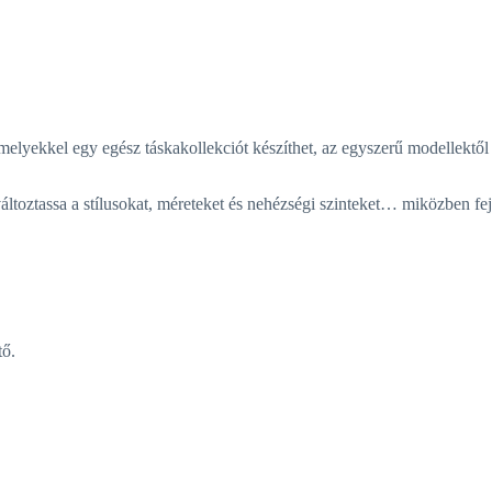
melyekkel egy egész táskakollekciót készíthet, az egyszerű modellektől
áltoztassa a stílusokat, méreteket és nehézségi szinteket… miközben fej
tő.